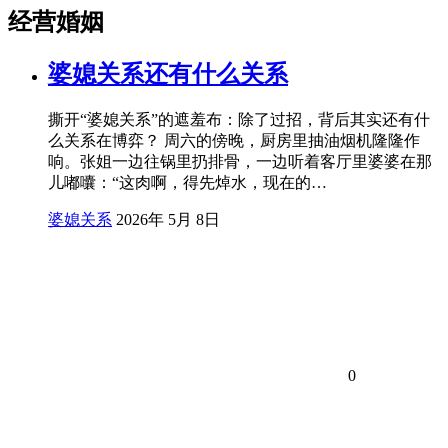
经营婚姻
婆媳关系还有什么关系
撕开“婆媳关系”的遮羞布：除了过招，背后其实还有什
么关系在博弈？ 周六的傍晚，厨房里抽油烟机隆隆作
响。张姐一边往锅里扔排骨，一边听着客厅里婆婆在那
儿嘟囔：“这肉啊，得先焯水，现在的…
婆媳关系
2026年 5月 8日
0