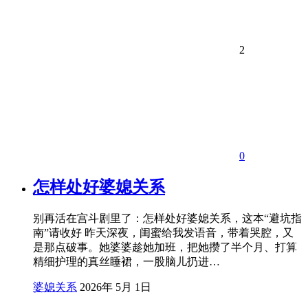
2
0
怎样处好婆媳关系
别再活在宫斗剧里了：怎样处好婆媳关系，这本“避坑指
南”请收好 昨天深夜，闺蜜给我发语音，带着哭腔，又
是那点破事。她婆婆趁她加班，把她攒了半个月、打算
精细护理的真丝睡裙，一股脑儿扔进…
婆媳关系
2026年 5月 1日