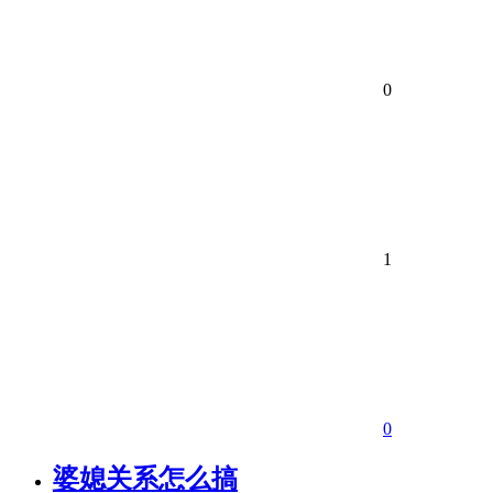
0
1
0
婆媳关系怎么搞