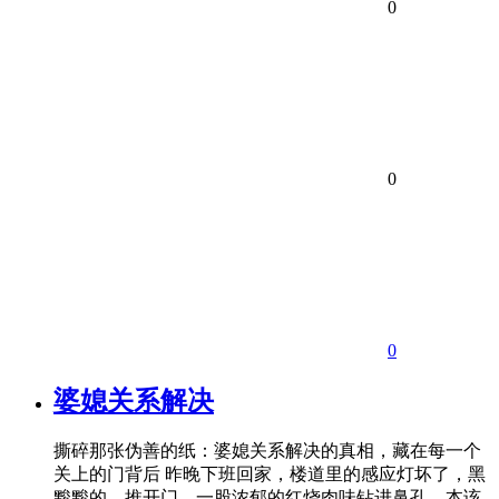
0
0
0
婆媳关系解决
撕碎那张伪善的纸：婆媳关系解决的真相，藏在每一个
关上的门背后 昨晚下班回家，楼道里的感应灯坏了，黑
黢黢的。推开门，一股浓郁的红烧肉味钻进鼻孔，本该