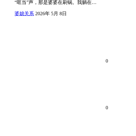
“哐当”声，那是婆婆在刷锅。我躺在…
婆媳关系
2026年 5月 8日
0
0