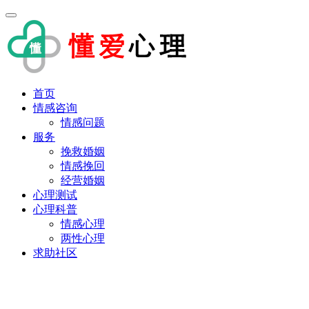
首页
情感咨询
情感问题
服务
挽救婚姻
情感挽回
经营婚姻
心理测试
心理科普
情感心理
两性心理
求助社区