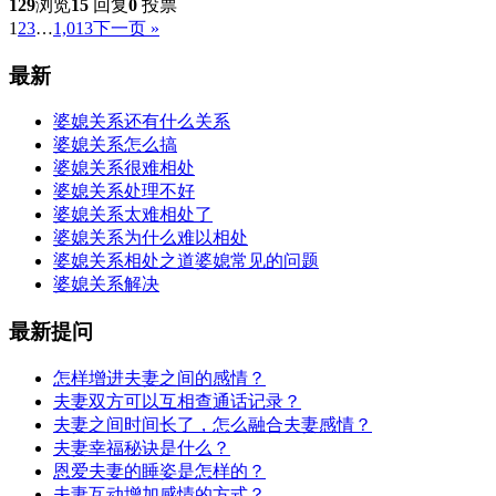
129
浏览
15
回复
0
投票
1
2
3
…
1,013
下一页 »
最新
婆媳关系还有什么关系
婆媳关系怎么搞
婆媳关系很难相处
婆媳关系处理不好
婆媳关系太难相处了
婆媳关系为什么难以相处
婆媳关系相处之道婆媳常见的问题
婆媳关系解决
最新提问
怎样增进夫妻之间的感情？
夫妻双方可以互相查通话记录？
夫妻之间时间长了，怎么融合夫妻感情？
夫妻幸福秘诀是什么？
恩爱夫妻的睡姿是怎样的？
夫妻互动增加感情的方式？