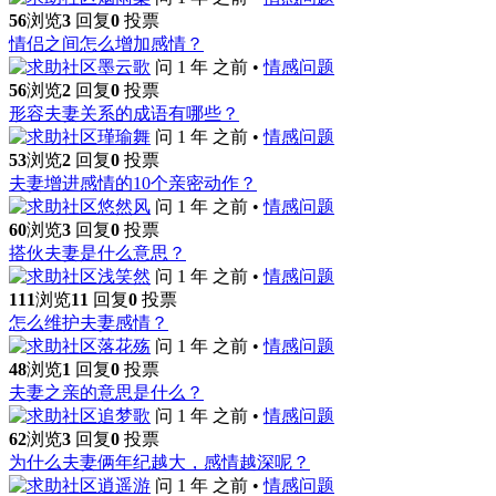
56
浏览
3
回复
0
投票
情侣之间怎么增加感情？
墨云歌
问 1 年 之前
•
情感问题
56
浏览
2
回复
0
投票
形容夫妻关系的成语有哪些？
瑾瑜舞
问 1 年 之前
•
情感问题
53
浏览
2
回复
0
投票
夫妻增进感情的10个亲密动作？
悠然风
问 1 年 之前
•
情感问题
60
浏览
3
回复
0
投票
搭伙夫妻是什么意思？
浅笑然
问 1 年 之前
•
情感问题
111
浏览
11
回复
0
投票
怎么维护夫妻感情？
落花殇
问 1 年 之前
•
情感问题
48
浏览
1
回复
0
投票
夫妻之亲的意思是什么？
追梦歌
问 1 年 之前
•
情感问题
62
浏览
3
回复
0
投票
为什么夫妻俩年纪越大，感情越深呢？
逍遥游
问 1 年 之前
•
情感问题