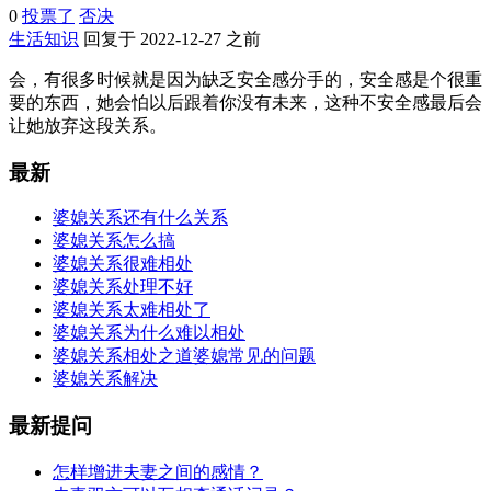
0
投票了
否决
生活知识
回复于 2022-12-27 之前
会，有很多时候就是因为缺乏安全感分手的，安全感是个很重
要的东西，她会怕以后跟着你没有未来，这种不安全感最后会
让她放弃这段关系。
最新
婆媳关系还有什么关系
婆媳关系怎么搞
婆媳关系很难相处
婆媳关系处理不好
婆媳关系太难相处了
婆媳关系为什么难以相处
婆媳关系相处之道婆媳常见的问题
婆媳关系解决
最新提问
怎样增进夫妻之间的感情？