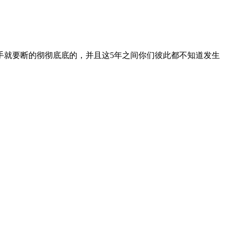
手就要断的彻彻底底的，并且这5年之间你们彼此都不知道发生
。