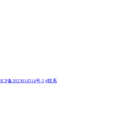
ICP备2023014514号-5
#联系