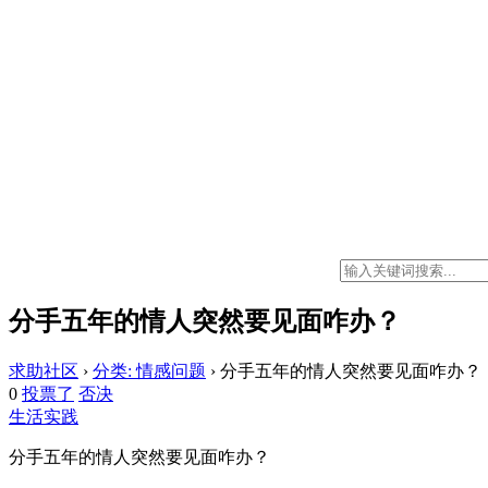
分手五年的情人突然要见面咋办？
求助社区
›
分类: 情感问题
›
分手五年的情人突然要见面咋办？
0
投票了
否决
生活实践
分手五年的情人突然要见面咋办？