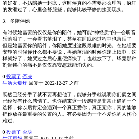
的好友，不妨陪她一起疯，这时候真的不需要那么理智，疯狂
的发泄过了，心里会舒服些，能够比较平静的接受现实。
3、多陪伴她
有时候她需要的仅仅是你的陪伴，她可能“神经质”的一会听音
乐落泪了，一会看书落泪了，甚至在睡眠的过程中也落泪了，
但是她需要你的陪伴，你陪她度过这段最难的时光。在她想要
安静的时候你什么都不要说，再她落泪的时候你递上纸巾，这
样就好了，她哭过之后心里便痛快了，也就放下了。毕竟那种
刻骨铭心的痛不是仅仅靠安慰就能消失的。
0
投票了
否决
生活大爆炸
回复于 2022-12-27 之前
既然已经分手了就不要再想他了，能够分手就说明你们俩之间
已经没有什么感情了。也许结束这一段感情是非常正确的一个
选择，你以后肯定会遇到一个真正爱你，真正宠你，真的能够
把你放在最重要的位置的人。有必要因为一个不爱你的人伤心
难过。
0
投票了
否决
生活更好
回复于 2022-12-27 之前