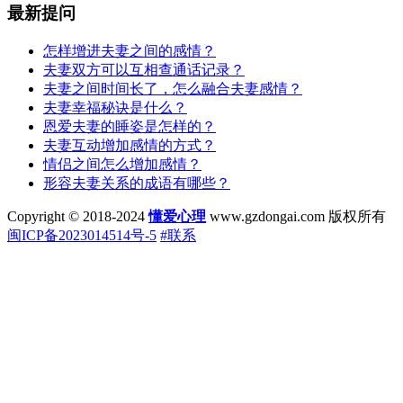
最新提问
怎样增进夫妻之间的感情？
夫妻双方可以互相查通话记录？
夫妻之间时间长了，怎么融合夫妻感情？
夫妻幸福秘诀是什么？
恩爱夫妻的睡姿是怎样的？
夫妻互动增加感情的方式？
情侣之间怎么增加感情？
形容夫妻关系的成语有哪些？
Copyright © 2018-2024
懂爱心理
www.gzdongai.com 版权所有
闽ICP备2023014514号-5
#联系