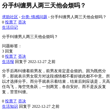
分手纠缠男人两三天他会烦吗？
求助社区
›
分类: 情感问题
›
分手纠缠男人两三天他会烦吗？
0
投票了
否决
生活日记
分手纠缠男人两三天他会烦吗？
问题标签：
3 回复
0
投票了
否决
生活报
回复于 2022-12-27 之前
分手后再纠缠着前男友，前男友肯定是会烦的。因为既然分
手，那就表示男女双方对这段感情都不看好彼此都不中意。所
以才选择分手。而分手就表示着结束，结束后则应该是，天高
任鸟飞，海空凭鱼跃，一别两宽，各自安好。而不是反反复
复，苦苦纠缠。
0
投票了
否决
生活知识
回复于 2022-12-27 之前