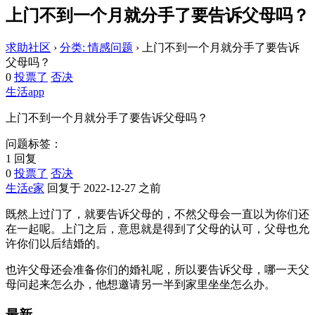
上门不到一个月就分手了要告诉父母吗？
求助社区
›
分类: 情感问题
›
上门不到一个月就分手了要告诉
父母吗？
0
投票了
否决
生活app
上门不到一个月就分手了要告诉父母吗？
问题标签：
1 回复
0
投票了
否决
生活e家
回复于 2022-12-27 之前
既然上过门了，就要告诉父母的，不然父母会一直以为你们还
在一起呢。上门之后，意思就是得到了父母的认可，父母也允
许你们以后结婚的。
也许父母还会准备你们的婚礼呢，所以要告诉父母，哪一天父
母问起来怎么办，他想邀请另一半到家里坐坐怎么办。
最新