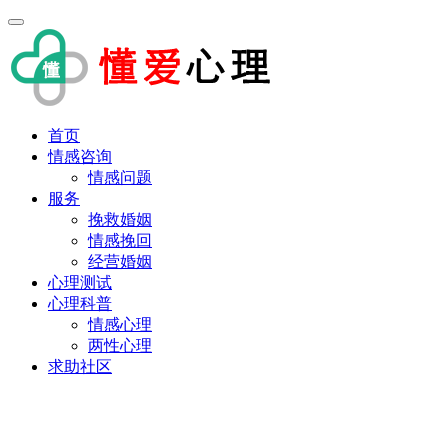
首页
情感咨询
情感问题
服务
挽救婚姻
情感挽回
经营婚姻
心理测试
心理科普
情感心理
两性心理
求助社区