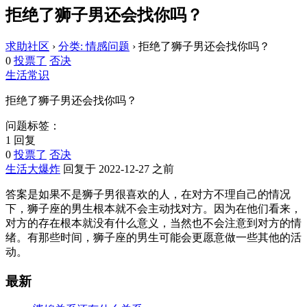
拒绝了狮子男还会找你吗？
求助社区
›
分类: 情感问题
›
拒绝了狮子男还会找你吗？
0
投票了
否决
生活常识
拒绝了狮子男还会找你吗？
问题标签：
1 回复
0
投票了
否决
生活大爆炸
回复于 2022-12-27 之前
答案是如果不是狮子男很喜欢的人，在对方不理自己的情况
下，狮子座的男生根本就不会主动找对方。因为在他们看来，
对方的存在根本就没有什么意义，当然也不会注意到对方的情
绪。有那些时间，狮子座的男生可能会更愿意做一些其他的活
动。
最新