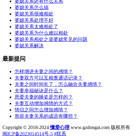
婆媳关系还有什么关系
婆媳关系怎么搞
婆媳关系很难相处
婆媳关系处理不好
婆媳关系太难相处了
婆媳关系为什么难以相处
婆媳关系相处之道婆媳常见的问题
婆媳关系解决
最新提问
怎样增进夫妻之间的感情？
夫妻双方可以互相查通话记录？
夫妻之间时间长了，怎么融合夫妻感情？
夫妻幸福秘诀是什么？
恩爱夫妻的睡姿是怎样的？
夫妻互动增加感情的方式？
情侣之间怎么增加感情？
形容夫妻关系的成语有哪些？
Copyright © 2018-2024
懂爱心理
www.gzdongai.com 版权所有
闽ICP备2023014514号-5
#联系