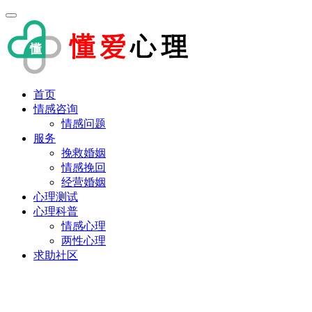
首页
情感咨询
情感问题
服务
挽救婚姻
情感挽回
经营婚姻
心理测试
心理科普
情感心理
两性心理
求助社区