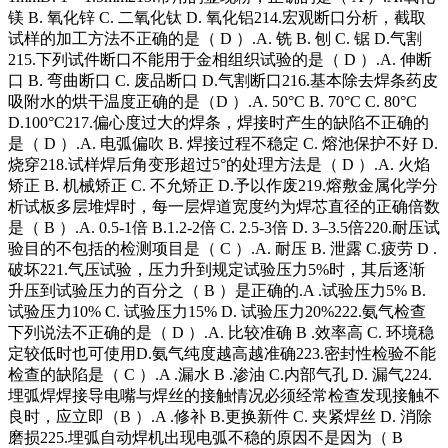
镁 B. 氧化锌 C. 二氧化钛 D. 氧化铝214.宏观断口分析，截取
试样的加工方法不正确的是（ D ）.A. 铣 B. 刨 C. 锯 D.气割
215.下列试件断口不能用于金相组织试验的是（ D ）.A. 伸断
口 B. 弯曲断口 C. 废品断口 D.气割断口216.基本除去焊条药皮
吸附水的烘干温度正确的是（D ）.A. 50°C B. 70°C C. 80°C
D.100°C217.偏心度过大的焊条，焊接时产生的缺陷不正确的
是（ D ）.A. 电弧偏吹 B. 焊接过程不稳定 C. 熔池保护不好 D.
烧穿218.试样焊后角变形超过5°的处理方法是（ D ）.A. 火焰
矫正 B. 机械矫正 C. 不允矫正 D.予以作废219.熔敷金属化学分
析试板多层堆焊时，每一层焊道宽度约为焊芯直径的正确倍数
是（ B ）.A. 0.5-1倍 B.1.2-2倍 C. 2.5-3倍 D. 3–3.5倍220.耐压试
验目的不包括的检测项目是（ C ）.A. 耐压 B. 泄露 C.疲劳 D .
破坏221.气压试验，压力升到规定试验压力5%时，其后逐渐
升压到试验压力的百分之（ B ）是正确的.A .试验压力5% B.
试验压力10% C. 试验压力15% D. 试验压力20%222.氨气检查
下列说法不正确的是（ D ）.A. 比较准确 B .效率高 C. 环境稳
定较低时也可使用D.氨气纯度越高越准确223.密封性检验不能
检查的缺陷是（ C ）.A .漏水 B .渗油 C.内部气孔 D. 漏气224.
埋弧焊焊接导电嘴与焊丝的接触情况必须经常检查发现接触不
良时，应立即（B ）.A .修补 B.更换新件 C. 夹紧焊丝 D. 消除
磨损225.埋弧自动焊机出现电弧不稳的原因不是因为（ B