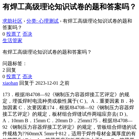
有焊工高级理论知识试卷的题和答案吗？
求助社区
›
分类: 心理测试
›
有焊工高级理论知识试卷的题和
答案吗？
0
投票了
否决
生活管家
有焊工高级理论知识试卷的题和答案吗？
问题标签：
2 回复
0
投票了
否决
xiaohan
回复于 2023-12-01 之前
173．根据JB4708—92《钢制压力容器焊接工艺评定》的规
定，埋弧焊时电流种类或极性属于( C )。A．重要因素 B．补
加因素 C．次要因素174．根据JB4708—92《钢制压力容器焊
接工艺评定》的规定，板材组合焊缝试件两端应弃去( D )。
A．10mm B．15mm C．20mm D．25mm175．根据JB4708—
92《钢制压力容器焊接工艺评定》的规定，管板组合焊缝的试
件规格为??60mmX 5mm十812，适用于焊件母材金属厚度的有