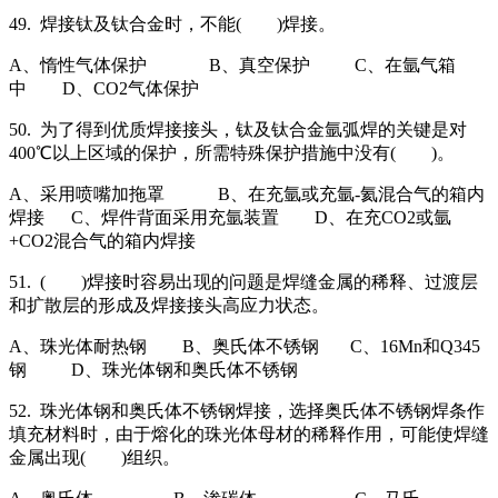
49. 焊接钛及钛合金时，不能( )焊接。
A、惰性气体保护 B、真空保护 C、在氩气箱
中 D、CO2气体保护
50. 为了得到优质焊接接头，钛及钛合金氩弧焊的关键是对
400℃以上区域的保护，所需特殊保护措施中没有( )。
A、采用喷嘴加拖罩 B、在充氩或充氩-氦混合气的箱内
焊接 C、焊件背面采用充氩装置 D、在充CO2或氩
+CO2混合气的箱内焊接
51. ( )焊接时容易出现的问题是焊缝金属的稀释、过渡层
和扩散层的形成及焊接接头高应力状态。
A、珠光体耐热钢 B、奥氏体不锈钢 C、16Mn和Q345
钢 D、珠光体钢和奥氏体不锈钢
52. 珠光体钢和奥氏体不锈钢焊接，选择奥氏体不锈钢焊条作
填充材料时，由于熔化的珠光体母材的稀释作用，可能使焊缝
金属出现( )组织。