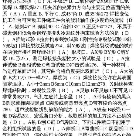
焊接方法选择（ C ）A. 手弧焊 B. 二氧化碳气体保护焊 C.氩
弧焊 D. 埋弧焊271.压夹器的夹紧力方向与主要定位基面的关
系（ A ）A.垂直 B. 平行 C. 成45°角 D. 成35°角272.焊接变位
机工作台可带动工件绕工件台的旋转轴作多少度角的旋转（D
）.A. 倾斜45° B. 倾斜90° C. 倾斜135° D.正反360°273、不属于
碳素钢和低合金钢焊接接头冷裂纹外拘束试验方法的是（ D
）。A插销试验 B拉伸拘束裂纹试验 C刚性拘束裂纹试验 D斜
Y形坡口焊接裂纹及试验274、斜Y形坡口焊接裂纹试验的试件
在两侧焊接拘束焊缝处开（ A ）形坡口。AX形 BY形 C斜Y
形 DU形275、测定焊接接头塑性大小的试验是（ C ）。A拉
伸试验 B金相试验 C弯曲试验 D冲击试验276、同一种材料，
当进行单面焊时，其弯曲合格角度要比双面焊（ C ）。A大的
多 B大 C小 D一样277、厚度为（ C ）焊接接头允许在其表面
测定温度。A小于3mm B6mm C10mm D12mm278、X射线检查
焊缝缺陷时，对裂纹显示（ B ）。A灵敏 B不灵敏 C不可见 D
非常灵敏279、气孔在底片上多呈（ B ）。A带有棱角的黑点
B圆形或椭圆型黑点 C圆形或椭圆型亮点 D带有棱角的亮点
280、超声波检验辨别缺陷的能力（ A ）。A较差 B较强 C一
般 D容易281、宏观断口分析，截取试样的加工方法不正确的
是（ D ）。A铣 B刨 C锯 D气割282、下列试件断口不能用于
金相组织试验的是（ D ）。A伸断口 B弯曲断口 C废品断口 D
气割断口283、偏心度过大的焊条，焊接时产生的缺陷不正确