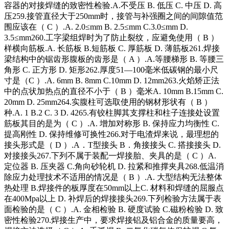
容器的对接焊缝的致密性检验.A.不受压 B. 低压 C. 中压 D. 高
压259.接管直径大于250mm时，接管与补强圈之间的间隙值范
围应该在（ C ）.A. 2.0≤mm B. 2.5≤mm C.3.0≤mm D.
3.5≤mm260.工字梁组焊时为了防止裂纹，应避免使用（ B ）
样横向筋板.A. 长筋板 B.短筋板 C. 厚筋板 D. 薄筋板261.焊接
梁结构中的锯齿形腹板的齿形是（ A ）.A.等腰梯形 B. 等腰三
角形 C. 正方形 D. 矩形262.厚度51—100毫米低碳钢的最小尺
寸是（C ）.A. 6mm B. 8mm C.10mm D. 12mm263.火焰矫正法
中的点状加热点的直径不小于（ B ）毫米A. 10mm B.15mm C.
20mm D. 25mm264.实腹柱可选取使用的钢材形状有（ B ）
种.A. 1 B.2 C. 3 D. 4265.有铰柱脚其支撑柱和柱子连接处设置
筋板其目的是为（ C ）.A. 增加对称形 B. 保持应力均衡性 C.
提高刚性 D. 保持维修可换性266.对于电渣焊来说，最理想的
接头形式是（ D ）.A．T型接头 B．角接接头 C. 搭接接头 D.
对接接头267.下列不属于装配一焊接胎、夹具的是（ C ）A.
定位器 B. 压夹器 C.角向砂轮机 D. 拉紧和推撑夹具268.低温消
除应力处理技术不适用的情况是（ B ）.A. 大型结构无法整体
热处理 B.焊接件的板厚度在50mm以上C. 材料和焊缝的屈服点
在400Mpa以上 D. 补焊后的焊接接头269.下列检验方法属于表
面检验的是（ C ）.A. 金相检验 B. 硬度试验 C.磁粉检验 D. 致
密性检验270.焊接生产中，要求焊接铝及铝合金的质量要高，