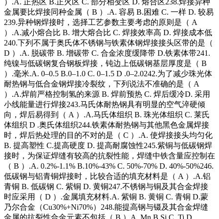
）.A. 正热区 B.正火区 C. 部分相变区 D. 熔合区238.焊接异种
金属要比焊接同种金属（ B ）.A. 容易 B.困难 C. 一样 D. 较易
239.异种钢焊接时，选择工艺参数主要考虑的原则是（ A
）.A.减小熔合比 B. 增大熔合比 C. 焊接效率高 D. 焊接成本低
240.下列不属于奥氏体不锈钢与铁素体钢焊接接头区带的是（
D ）.A. 脱碳带 B. 增碳带 C. 合金浓度缓降带 D.铁素体带241.
纯镍与低碳钢复合钢板焊接，钝边上低碳钢基层厚度是（ B
）.毫米.A. 0–0.5 B.0–1.0 C. 0–1.5 D .0–2.0242.为了减少珠光体
耐热钢与低合金钢焊接冷裂纹，下列说法不准确的是（ A
）.A.焊前严格控制氢的来源 B. 焊前预热 C. 焊后缓冷D. 采用
小线能量进行焊接243.马氏体耐热钢具有明显的空气淬硬倾
向，焊后易得到（ A ）.A.马氏体组织 B. 珠光体组织 C. 莱氏
体组织 D .奥氏体组织244.铁素体耐热钢与其他黑色金属焊接
时，焊后热处理的目的不对的是（ C ）.A. 使焊接接头均匀化
B. 提高塑性 C.提高硬度 D. 提高耐腐蚀性245.紫铜与低碳钢焊
接时，为保证焊缝有较高的抗裂性能，焊缝中铁含量应控制在
（ B ）.A. 0.2%-1.1% B.10%-43% C. 50%-70% D. 40%-50%246.
低碳钢与铝青铜焊接时，比较合适的填充材料是（ A ）.A.铝
青铜 B. 低碳钢 C. 紫铜 D. 黄铜247.不锈钢与铜及其合金焊接
时应采用（ D ）.金属填充材料.A. 紫铜 B. 黄铜 C. 青铜 D.蒙
乃尔合金（Cu30%+Ni70%）248.能提高钢与镊及其合金焊缝
金属的抗裂性合金元素不包括（ B ）A. Mn B.Si C. Ti D.