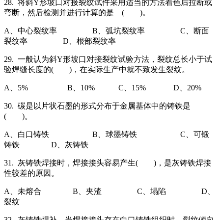
28. 将斜Y形坡口对接裂纹试件采用适当的方法着色后拉断或
弯断，然后检测并进行计算的是 ( )。
A、中心裂纹率 B、弧坑裂纹率 C、断面
裂纹率 D、根部裂纹率
29. 一般认为斜Y形坡口对接裂纹试验方法，裂纹总长小于试
验焊缝长度的( )，在实际生产中就不致发生裂纹。
A、5% B、10% C、15% D、20%
30. 碳是以片状石墨的形式分布于金属基体中的铸铁是
( )。
A、白口铸铁 B、球墨铸铁 C、可锻
铸铁 D、灰铸铁
31. 灰铸铁焊接时，焊接接头容易产生( )，是灰铸铁焊接
性较差的原因。
A、未熔合 B、夹渣 C、塌陷 D、
裂纹
32. 灰铸铁焊补，当焊接接头存在白口铸铁组织时，裂纹倾向