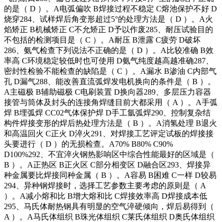
的是（ D ）。A电弧偏吹 B焊接过程不稳定 C熔池保护不好 D
烧穿284、试样焊后角变形超过5°的处理方法是（ D ）。A火
焰矫正 B机械矫正 C不允矫正 D予以作废285、耐压试验目的
不包括的检测项目是（ C ）。A耐压 B泄露 C疲劳 D破坏
286、氨气检查下列说法不正确的是（ D ）。A比较准确 B效
率高 C环境稳定较低时也可使用 D氨气纯度越高越准确287、
密封性检验不能检查的缺陷是（ C ）。A漏水 B渗油 C内部气
孔 D漏气288、能改善直流弧焊发电机换向的条件是（ B ）。
A主磁极 B辅助磁极 C电刷装置 D换向器289、多层压力容器
接管与筒体及封头的连接角焊缝目前大都采用（ A ）。A手弧
焊 B埋弧焊 CC02气体保护焊 D手工氩弧焊290、控制复杂结
构件焊接变形的焊后热处理方法是（ B ）。A消氢处理 B退火
和高温回火 C正火 D淬火291、对焊接工艺评定试板的焊接接
头要进行（ D ）的无损检查。A70% B80% C90%
D100%292、不宜淬火钢热影响区中综合性能最好的区域是（
B ）。A正热区 B正火区 C部分相变区 D融合区293、焊接异
种金属要比焊接同种金属（ B ）。A容易 B困难 C一样 D较易
294、异种钢焊接时，选择工艺参数主要考虑的原则是（ A
）。A减小熔和比 B增大熔和比 C焊接效率高 D焊接成本低
295、马氏体耐热钢具有明显的空气淬硬倾向，焊后易得到（
A ）。A马氏体组织 B珠光体组织 C莱氏体组织 D奥氏体组织