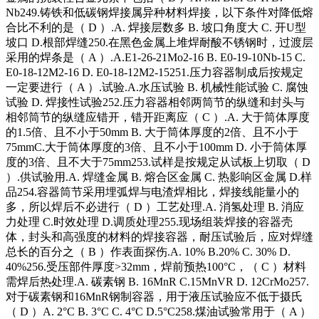
Nb249.铸铁和低碳钢焊接属异种材料焊接，以下条件对降低熔
合比不利的是（ D ）.A. 焊接层数多 B. 坡口角度大 C. 开U型
坡口 D.根部焊缝250.在黑色金属上堆焊耐酸不锈钢时，过渡层
采用的焊条是（ A ）.A.E1-26-21Mo2-16 B. E0-19-10Nb-15 C.
E0-18-12M2-16 D. E0-18-12M2-15251.压力容器制成后按规定
一定要进行（ A ）.试验.A.水压试验 B. 机械性能试验 C. 腐蚀
试验 D. 焊接性试验252.压力容器相邻两筒节的纵缝和封头与
相邻筒节的纵缝应错开，错开距离应（ C ）.A. 大于筒体厚度
的1.5倍、且不小于50mm B. 大于筒体厚度的2倍、且不小于
75mmC.大于筒体厚度的3倍、且不小于100mm D. 小于筒体厚
度的3倍、且不大于75mm253.试样是按规定从试板上切取（ D
）.供试验用.A. 焊缝金属 B. 熔合区金属 C. 热影响区金属 D.样
品254.容器筒节采用埋弧焊与电渣焊相比，焊接线能量小的
多，所以焊后不必进行（ D ）工艺处理.A. 消氢处理 B. 消应
力处理 C.时效处理 D.调质处理255.现场组装焊接的容器壳
体，封头和高强度的材料的焊接容器，耐压试验后，应对焊缝
总长的百分之（ B ）作表面探伤.A. 10% B.20% C. 30% D.
40%256.受压部件厚度>32mm，焊前预热100°C，（ C ）材料
需焊后热处理.A. 碳素钢 B. 16MnR C.15MnVR D. 12CrMo257.
对于碳素钢和16MnR钢制容器，用于液压试验应不低于摄氏
（ D ）A. 2°C B. 3°C C. 4°C D.5°C258.煤油试验常用于（ A ）