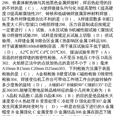
296、铁素体耐热钢与其他黑色金属焊接时，焊后热处理的目
的不对的是（ C ）。A使焊接接头均匀化 B提高塑性 C提高硬
度 D提高耐腐蚀性297、铸铁和低碳钢焊接属异种材料焊接，
以下条件对降低熔合比不利的是（ D ）。A焊接层数多 B坡口
角度大 C开U型坡口 D根部焊缝298、压力容器制成后按规定
一定要进行（ A ）试验。A水压试验 B机械性能试验 C腐蚀试
验 D焊接性试验299、试样是按规定从试板上切取（ D ）供试
验用。A焊缝金属 B熔合区金属 C热影响区金属 D样品300、
对于碳素钢和16MnR钢制容器，用于液压试验应不低于摄氏
（ D ）。A2℃ B3℃ C4℃ D5℃301、煤油试验常用于（ A ）
容器的对接焊缝的致密性检验。A不受压 B低压 C中压 D高压
302、火焰矫正法中的点状加热点的直径不小于（ B ）毫米
A10mm B15mm C20mm D25mm303、下列检验方法属于表面
检验的是（ C ）。A金相检验 B硬度试验 C磁粉检验 D致密性
检验304、焊接变位机工作台可带动工件绕工件台的旋转轴作
多少度角的旋转（ D ）。A倾斜45° B倾斜90° C倾斜135° D正
反360305.能够完整地反映晶格特征的最小几何单元称为（ B
）A晶粒 B晶胞 C 晶面 D晶体306.（ B ）的目的是使晶核长大
速度变小A 热处理 B 变质处理 C 冷处理 D 强化处理307.金属
发生同素异构转变时与（ D ）一样是在恒温下进行的A 金属
蠕变 B 金属强化 C 金属变形 D 金属结晶308.金属在固态下随