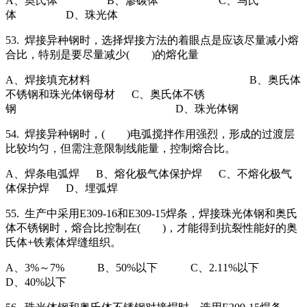
A、奥氏体 B、渗碳体 C、马氏
体 D、珠光体
53. 焊接异种钢时，选择焊接方法的着眼点是应该尽量减小熔
合比，特别是要尽量减少( )的熔化量
A、焊接填充材料 B、奥氏体
不锈钢和珠光体钢母材 C、奥氏体不锈
钢 D、珠光体钢
54. 焊接异种钢时，( )电弧搅拌作用强烈，形成的过渡层
比较均匀，但需注意限制线能量，控制熔合比。
A、焊条电弧焊 B、熔化极气体保护焊 C、不熔化极气
体保护焊 D、埋弧焊
55. 生产中采用E309-16和E309-15焊条，焊接珠光体钢和奥氏
体不锈钢时，熔合比控制在( )，才能得到抗裂性能好的奥
氏体+铁素体焊缝组织。
A、3%～7% B、50%以下 C、2.11%以下
D、40%以下