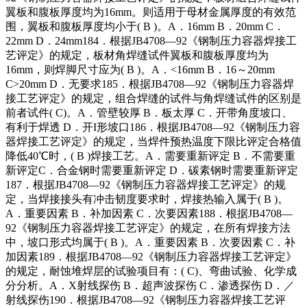
翼板和腹板厚度均为16mm。则适用于母材金属厚度的有效范
围，翼板和腹板厚度均小于( B )。A．16mm B．20mm C．
22mm D．24mm184．根据JB4708—92《钢制压力容器焊接工
艺评定》的规定，板材角焊缝试件翼板和腹板厚度均为
16mm，则焊脚尺寸应为( B )。A．<16mm B．16～20mm
C>20mm D．无要求185．根据JB4708—92《钢制压力容器焊
接工艺评定》的规定，组合焊缝的试件与角焊缝试件的区别是
前者试件( C)。A．管壁较厚 B．板太厚 C．开带角度坡口、
有利于焊透 D．开I形坡口186．根据JB4708—92《钢制压力容
器焊接工艺评定》的规定，当焊件预热温度下限比评定合格值
降低40℃时，( B )焊接工艺。A．需要重新评定 B．不需要重
新评定C．合金钢时需要重新评定 D．碳素钢时需要重新评定
187．根据JB4708—92《钢制压力容器焊接工艺评定》的规
定，当焊接接头有冲击韧度要求时，焊接热输入属于( B )。
A．重要因素 B．补加因素 C．次要因素188．根据JB4708—
92《钢制压力容器焊接工艺评定》的规定，在所有焊接方法
中，坡口形式均属于( B )。A．重要因素 B．次要因素 C．补
加因素189．根据JB4708—92《钢制压力容器焊接工艺评定》
的规定，耐蚀堆焊层的试验项目有：( C)、弯曲试验、化学成
分分析。A．X射线探伤 B．超声波探伤 C．渗透探伤 D．／
射线探伤190．根据JB4708—92《钢制压力容器焊接工艺评