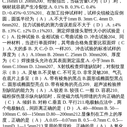
C.16mm D. 20mm200、经验指出，当碳含量Ce为（ D ）.时，
钢材就容易产生冷裂纹.A. 0.1% B. 0.3% C. 0.4%
D.>0.45%~0.55%201、在加工拉伸试样时，试样尖锐棱边应倒
圆，圆弧半径为（ A ）.A.不大于1mm B. 3mm C. 4mm D.
6mm202、拉力试验机的测力值误差应不大于（ D ）.A. ±4%
B. ±3% C. ±2% D.±1%203、测定焊接接头塑性大小的试验是（
C ）A. 拉伸试验 B. 金相试验 C.弯曲试验 D. 冲击试验204、同
一种材料，当进行单面焊时，其弯曲合格角度要比双面焊（ C
）.A. 大的多 B. 大 C.小 D. 一样205、冲击试验的标准试样的
厚度为（ A ）A.10mm B. 20mm C. 25mm D. 30mm206、厚度
为（ C ）焊接接头允许在其表面测定温度.A. 小于3mm B.
6mm C.10mm D. 12mm207、X射线检查焊缝缺陷时，对裂纹显
示（ B ）.A. 灵敏 B.不灵敏 C. 不可见 D. 非常灵敏208、气孔
在底片上多呈（ B ）A. 带有棱角的黑点 B.圆形或椭圆型黑点
C. 圆形或椭圆型亮点 D. 带有棱角的亮点209、超声波检验辨
别缺陷的能力为（ A ）.A.较差 B. 较强 C. 一般 D. 容易210、
磁粉探伤显示纵向缺陷时，应使磁力线与焊缝的方向正确的是
（ C ）A. 倾斜 B. 对称 C.垂直 D. 平行211.电极触点法中，两
个电极触点，间距离正确的是（ D ）.A. 40—80mm B. 50—
100mm C. 60—150mm D.80—200mm212.显像剂在工件上的厚
度，正确的是（ A ）.A.0.05—0.07mm B. 0.5—0.7mm C. 0.5—
1mmD. 1—1.5mm213.常用的显现粉，正确的是（ A ）.A.氧化