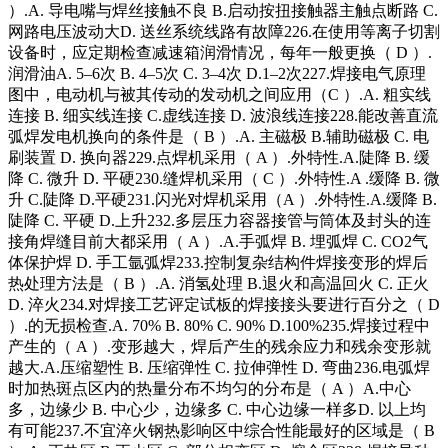
）.A. 导电嘴与焊丝接触不良 B.启动按扭接触器主触点断路 C.
网路电压波动大D. 送丝系统线路有故障226.在使用等离子切割
设备时，应定期检查减速箱润滑情况，每年一般更换（ D ）.
润滑油A. 5–6次 B. 4–5次 C. 3–4次 D.1–2次227.焊接电气原理
图中，电动机与被其传动的发动机之间应用（C ）.A. 粗实线
连接 B. 细实线连接 C.虚线连接 D. 波浪线连接228.能改善直流
弧焊发电机换向的条件是（ B ）.A. 主磁极 B.辅助磁极 C. 电
刷装置 D. 换向器229.点焊机采用（ A ）.外特性.A.陡降 B. 缓
降 C. 微升 D. 平硬230.缝焊机采用（ C ）.外特性.A .缓降 B. 微
升 C.陡降 D.平硬231.闪光对焊机采用（A ）.外特性.A.缓降 B.
陡降 C. 平硬 D.上升232.多层压力容器接管与筒体及封头的连
接角焊缝目前大都采用（ A ）.A.手弧焊 B. 埋弧焊 C. CO2气
体保护焊 D. 手工氩弧焊233.控制复杂结构件焊接变形的焊后
热处理方法是（ B ）.A. 消氢处理 B.退火和高温回火 C. 正火
D. 淬火234.对焊接工艺评定试板的焊接接头要进行百分之（ D
）.的无损检查.A. 70% B. 80% C. 90% D.100%235.焊接过程中
产生的（ A ）.变形越大，焊后产生的残余应力和残余变形就
越大.A.压缩塑性 B. 压缩弹性 C. 拉伸弹性 D. 弯曲236.电弧焊
时加热斑点区内的热量分布不均匀的分布是（ A ）A.中心
多，边缘少 B. 中心少，边缘多 C. 中心边缘一样多D. 以上均
有可能237.不宜淬火钢热影响区中综合性能最好的区域是（ B