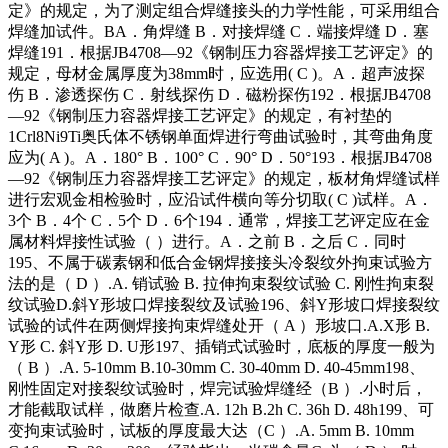
定》的规定，为了测定组合焊缝接头的力学性能，可采用组合
焊缝加试件。BA．角焊缝 B．对接焊缝 C．端接焊缝 D．塞
焊缝191．根据JB4708—92《钢制压力容器焊接工艺评定》的
规定，母材金属厚度为38mm时，应选用( C )。A．超声波探
伤 B．渗透探伤 C．射线探伤 D．磁粉探伤192．根据JB4708
—92《钢制压力容器焊接工艺评定》的规定，有衬垫的
1Crl8Ni9Ti奥氏体不锈钢单面焊进行弯曲试验时，其弯曲角度
应为( A )。A．180° B．100° C．90° D．50°193．根据JB4708
—92《钢制压力容器焊接工艺评定》的规定，板材角焊缝试样
进行宏观金相检验时，应沿试件横向等分切取( C )试样。A．
3个 B．4个 C．5个 D．6个194．通常，焊接工艺评定应在金
属材料焊接性试验（ ）进行。A．之前 B．之后 C．同时
195、不属于碳素钢和低合金钢焊接接头冷裂纹外拘束试验方
法的是（ D ）.A. 销试验 B. 拉伸拘束裂纹试验 C. 刚性拘束裂
纹试验D.斜Y形坡口焊接裂纹及试验196、斜Y形坡口焊接裂纹
试验的试件在两侧焊接拘束焊缝处开（ A ）形坡口.A.X形 B.
Y形 C. 斜Y形 D. U形197、插销式试验时，底板的厚度一般为
（ B ）.A. 5-10mm B.10-30mm C. 30-40mm D. 40-45mm198、
刚性固定对接裂纹试验时，焊完试验焊缝经（B ）.小时后，
才能截取试样，做磨片检查.A. 12h B.2h C. 36h D. 48h199、可
变拘束试验时，试板的厚度最大达（C ）.A. 5mm B. 10mm