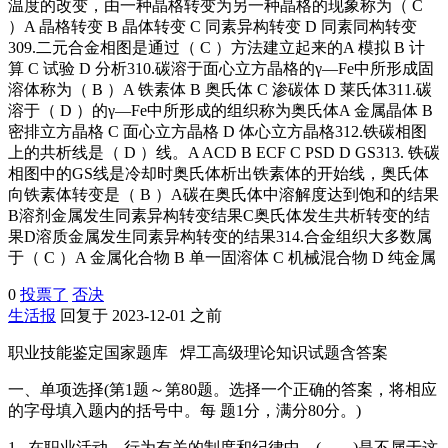
温度的改变，由一种晶格转变为另一种晶格的现象称为（ C
）A 晶格转变 B 晶体转变 C 同素异构转变 D 同素同构转变
309.二元合金相图是通过（ C ）方法建立起来的A 模拟 B 计
算 C 试验 D 分析310.碳溶于面心立方晶格的γ—Fe中所形成固
溶体称为（ B ）A 铁素体 B 奥氏体 C 渗碳体 D 莱氏体311.碳
溶于（ D ）的γ—Fe中所形成的组织称为奥氏体A 金属晶体 B
密排立方晶格 C 面心立方晶格 D 体心立方晶格312.铁碳相图
上的共析线是（ D ）线。A ACD B ECF C PSD D GS313. 铁碳
相图中的GS线是冷却时奥氏体析出铁素体的开始线，奥氏体
向铁素体转变是（ B ）A碳在奥氏体中溶解度达到饱和的结果
B溶剂金属发生同素异构转变结果C奥氏体发生共析转变的结
果D溶质金属发生同素异构转变的结果314.合金组织大多数属
于（ C ）A 金属化合物 B 单一固溶体 C 机械混合物 D 纯金属
0
投票了
否决
生活报
回复于 2023-12-01 之前
职业技能鉴定国家题库 焊工高级理论知识试题含答案
一、单项选择(第1题～第80题。选择一个正确的答案，将相应
的字母填入题内的括号中。每 题1分，满分80分。)
1. 在职业活动、行为有关的制度和纪律中，( )是不属于这