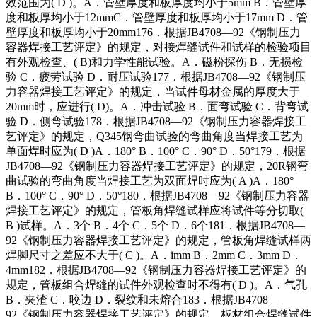
效范围为( D )。A．管壁厚度和板厚度均小于5mm B．管壁厚
度和板厚均小于12mmC．管壁厚度和板厚均小于17mm D．管
壁厚度和板厚均小于20mm176．根据JB4708—92《钢制压力
容器焊接工艺评定》的规定，对接焊缝试件和试样的检验项目
有外观检查、( B)和力学性能试验。A．磁粉探伤 B．无损检
验 C．疲劳试验 D．耐压试验177．根据JB4708—92《钢制压
力容器焊接工艺评定》的规定，当试件母材金属的厚度大于
20mm时，应进行( D)。A．冲击试验 B．面弯试验 C．背弯试
验 D．侧弯试验178．根据JB4708—92《钢制压力容器焊接工
艺评定》的规定，Q345钢弯曲试验的弯曲角度当焊接工艺为
单面焊时应为( D )A．180° B．100° C．90° D．50°179．根据
JB4708—92《钢制压力容器焊接工艺评定》的规定，20R钢弯
曲试验的弯曲角度当焊接工艺为双面焊时应为( A )A．180°
B．100° C．90° D．50°180．根据JB4708—92《钢制压力容器
焊接工艺评定》的规定，管板角焊缝试样应将试件等分切取(
B )试样。A．3个 B．4个 C．5个 D．6个181．根据JB4708—
92《钢制压力容器焊接工艺评定》的规定，管板角焊缝试样两
焊脚尺寸之差应不大于( C )。A．imm B．2mm C．3mm D．
4mm182．根据JB4708—92《钢制压力容器焊接工艺评定》的
规定，管板组合焊缝的试件外观检查时不得有( D )。A．气孔
B．夹渣 C．咬边 D．裂纹和未熔合183．根据JB4708—
92《钢制压力容器焊接工艺评定》的规定，板材组合焊缝试件