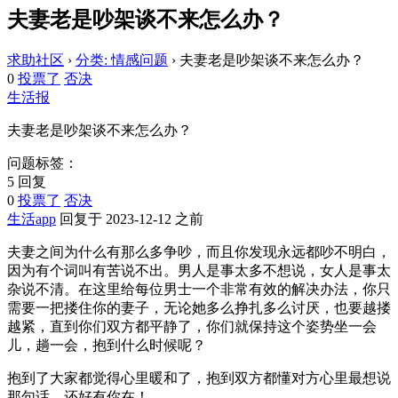
夫妻老是吵架谈不来怎么办？
求助社区
›
分类: 情感问题
›
夫妻老是吵架谈不来怎么办？
0
投票了
否决
生活报
夫妻老是吵架谈不来怎么办？
问题标签：
5 回复
0
投票了
否决
生活app
回复于 2023-12-12 之前
夫妻之间为什么有那么多争吵，而且你发现永远都吵不明白，
因为有个词叫有苦说不出。男人是事太多不想说，女人是事太
杂说不清。在这里给每位男士一个非常有效的解决办法，你只
需要一把搂住你的妻子，无论她多么挣扎多么讨厌，也要越搂
越紧，直到你们双方都平静了，你们就保持这个姿势坐一会
儿，趟一会，抱到什么时候呢？
抱到了大家都觉得心里暖和了，抱到双方都懂对方心里最想说
那句话，还好有你在！