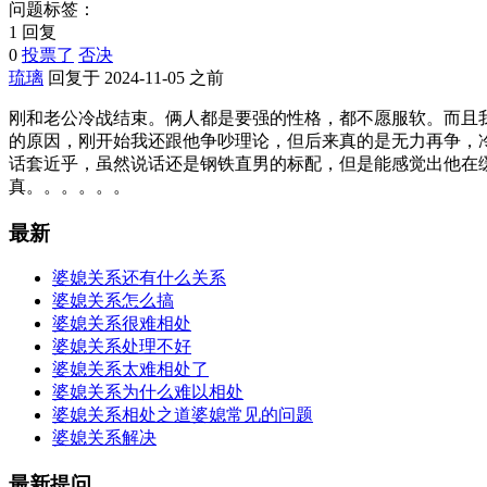
问题标签：
1 回复
0
投票了
否决
琉璃
回复于 2024-11-05 之前
刚和老公冷战结束。俩人都是要强的性格，都不愿服软。而且
的原因，刚开始我还跟他争吵理论，但后来真的是无力再争，
话套近乎，虽然说话还是钢铁直男的标配，但是能感觉出他在
真。。。。。。
最新
婆媳关系还有什么关系
婆媳关系怎么搞
婆媳关系很难相处
婆媳关系处理不好
婆媳关系太难相处了
婆媳关系为什么难以相处
婆媳关系相处之道婆媳常见的问题
婆媳关系解决
最新提问