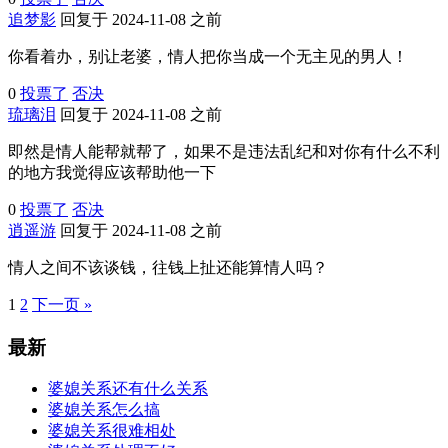
追梦影
回复于 2024-11-08 之前
你看着办，别让老婆，情人把你当成一个无主见的男人！
0
投票了
否决
琉璃泪
回复于 2024-11-08 之前
即然是情人能帮就帮了，如果不是违法乱纪和对你有什么不利
的地方我觉得应该帮助他一下
0
投票了
否决
逍遥游
回复于 2024-11-08 之前
情人之间不该谈钱，往钱上扯还能算情人吗？
1
2
下一页 »
最新
婆媳关系还有什么关系
婆媳关系怎么搞
婆媳关系很难相处