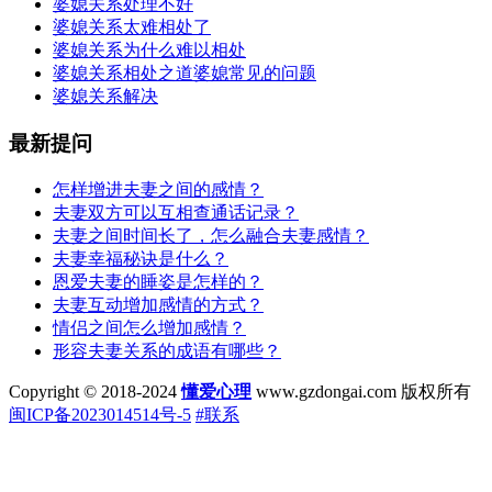
婆媳关系处理不好
婆媳关系太难相处了
婆媳关系为什么难以相处
婆媳关系相处之道婆媳常见的问题
婆媳关系解决
最新提问
怎样增进夫妻之间的感情？
夫妻双方可以互相查通话记录？
夫妻之间时间长了，怎么融合夫妻感情？
夫妻幸福秘诀是什么？
恩爱夫妻的睡姿是怎样的？
夫妻互动增加感情的方式？
情侣之间怎么增加感情？
形容夫妻关系的成语有哪些？
Copyright © 2018-2024
懂爱心理
www.gzdongai.com 版权所有
闽ICP备2023014514号-5
#联系