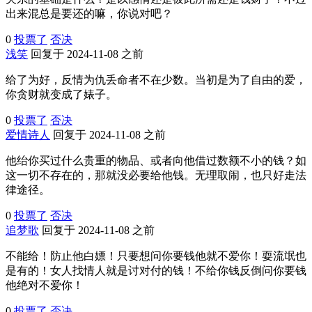
出来混总是要还的嘛，你说对吧？
0
投票了
否决
浅笑
回复于 2024-11-08 之前
给了为好，反情为仇丢命者不在少数。当初是为了自由的爱，
你贪财就变成了婊子。
0
投票了
否决
爱情诗人
回复于 2024-11-08 之前
他绐你买过什么贵重的物品、或者向他借过数额不小的钱？如
这一切不存在的，那就没必要给他钱。无理取闹，也只好走法
律途径。
0
投票了
否决
追梦歌
回复于 2024-11-08 之前
不能给！防止他白嫖！只要想问你要钱他就不爱你！耍流氓也
是有的！女人找情人就是讨对付的钱！不给你钱反倒问你要钱
他绝对不爱你！
0
投票了
否决