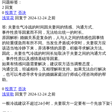
问题标签：
2 回复
0
投票了
否决
浅笑花
回复于 2024-12-24 之前
答: 夫妻生气冷战的时间因夫妻间的情感、沟通方式、
事件性质等因素而不同，无法给出统一的时长。
原因解析: 婚姻关系是复杂的，人与人之间的情感也因事情
的轻重缓急而有所不同。当发生矛盾或冲突时，夫妻双方应
该适当地冷静下来，弄清事情的原委，积极寻求解决方法。
因此，夫妻生气冷战的时间长短取决于夫妻之间的沟通方式
、事件性质以及感情基础等因素。
如果有情感问题需要解决，建议双方适当调整态度，
沟通交流，坦诚相待，互相理解和支持。如果无法自行解决
，也可以考虑寻求专业的婚姻家庭治疗师或心理咨询师的帮
助。
0
投票了
否决
浅笑歌
回复于 2024-12-24 之前
一般冷战建议不超过24小时，夫妻双方一定要有一个先放下架