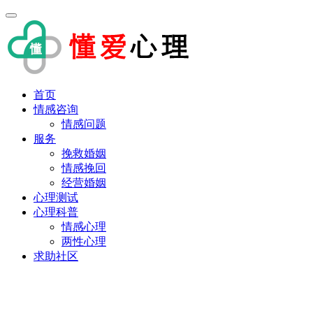
首页
情感咨询
情感问题
服务
挽救婚姻
情感挽回
经营婚姻
心理测试
心理科普
情感心理
两性心理
求助社区