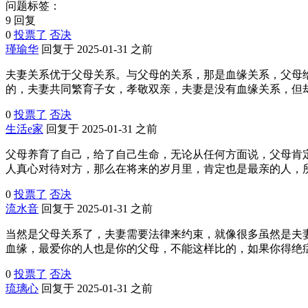
问题标签：
9 回复
0
投票了
否决
瑾瑜华
回复于 2025-01-31 之前
夫妻关系优于父母关系。与父母的关系，那是血缘关系，父母
的，夫妻共同繁育子女，孝敬双亲，夫妻是没有血缘关系，但
0
投票了
否决
生活e家
回复于 2025-01-31 之前
父母养育了自己，给了自己生命，无论从任何方面说，父母肯
人真心对待对方，那么在将来的岁月里，肯定也是最亲的人，
0
投票了
否决
流水音
回复于 2025-01-31 之前
当然是父母关系了，夫妻需要法律来约束，就像很多虽然是夫
血缘，最爱你的人也是你的父母，不能这样比的，如果你得绝
0
投票了
否决
琉璃心
回复于 2025-01-31 之前