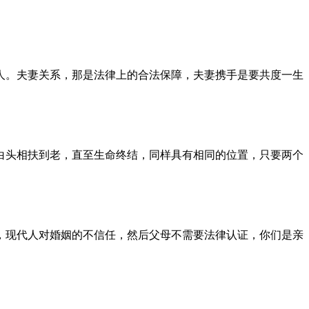
人。夫妻关系，那是法律上的合法保障，夫妻携手是要共度一生
白头相扶到老，直至生命终结，同样具有相同的位置，只要两个
，现代人对婚姻的不信任，然后父母不需要法律认证，你们是亲