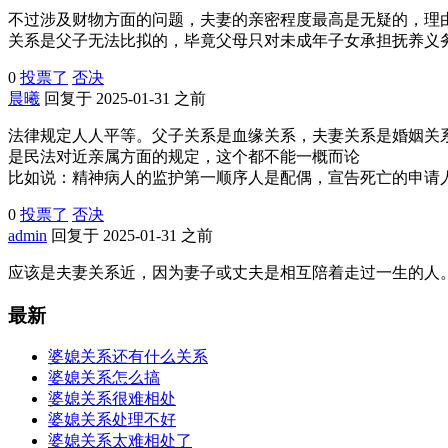
不过涉及财物方面的问题，夫妻的亲密程度最高是无疑的，理
关系是父子无法比拟的，毕竟父母只对未成年子女承担抚养义
0
投票了
否决
晨曦
回复于 2025-01-31 之前
法律规定人人平等。父子关系是血缘关系，夫妻关系是婚姻关
是民法对近亲属方面的规定，这个都不能一概而论
比如说：精神病人的监护第一顺序人是配偶，宣告死亡的申请
0
投票了
否决
admin
回复于 2025-01-31 之前
应该是夫妻关系近，因为妻子或丈夫是相互陪着走过一生的人
最新
婆媳关系还有什么关系
婆媳关系怎么搞
婆媳关系很难相处
婆媳关系处理不好
婆媳关系太难相处了