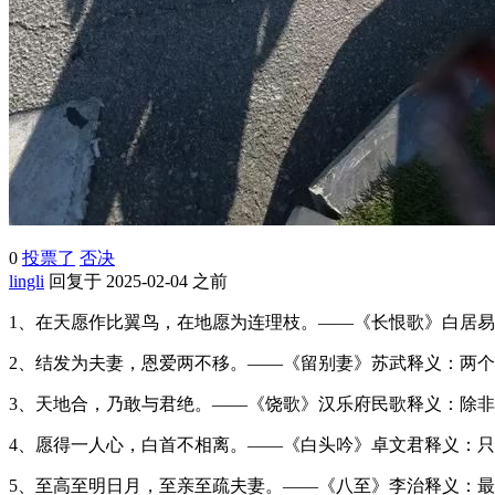
0
投票了
否决
lingli
回复于 2025-02-04 之前
1、在天愿作比翼鸟，在地愿为连理枝。——《长恨歌》白居
2、结发为夫妻，恩爱两不移。——《留别妻》苏武释义：两
3、天地合，乃敢与君绝。——《饶歌》汉乐府民歌释义：除
4、愿得一人心，白首不相离。——《白头吟》卓文君释义：
5、至高至明日月，至亲至疏夫妻。——《八至》李治释义：