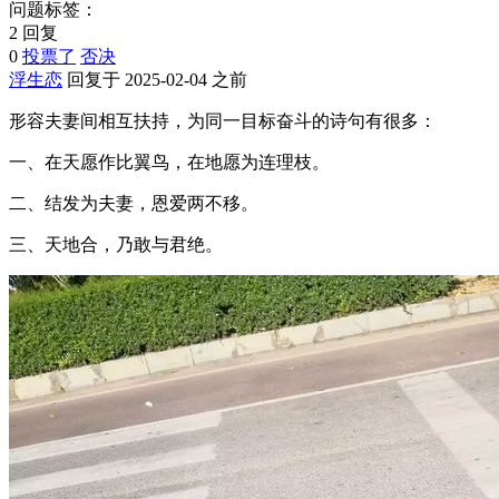
问题标签：
2 回复
0
投票了
否决
浮生恋
回复于 2025-02-04 之前
形容夫妻间相互扶持，为同一目标奋斗的诗句有很多：
一、在天愿作比翼鸟，在地愿为连理枝。
二、结发为夫妻，恩爱两不移。
三、天地合，乃敢与君绝。