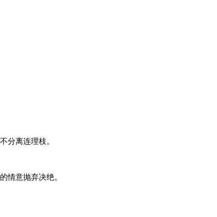
永不分离连理枝。
你的情意抛弃决绝。