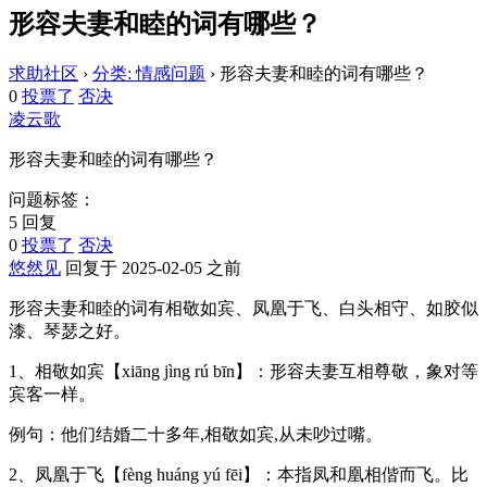
形容夫妻和睦的词有哪些？
求助社区
›
分类: 情感问题
›
形容夫妻和睦的词有哪些？
0
投票了
否决
凌云歌
形容夫妻和睦的词有哪些？
问题标签：
5 回复
0
投票了
否决
悠然见
回复于 2025-02-05 之前
形容夫妻和睦的词有相敬如宾、凤凰于飞、白头相守、如胶似
漆、琴瑟之好。
1、相敬如宾【xiāng jìng rú bīn】：形容夫妻互相尊敬，象对等
宾客一样。
例句：他们结婚二十多年,相敬如宾,从未吵过嘴。
2、凤凰于飞【fèng huáng yú fēi】：本指凤和凰相偕而飞。比