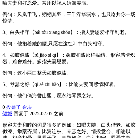
喻夫妻和好恩爱。常用以祝人婚姻美满。
例句：凤凰于飞，翙翙其羽，三千浮华弱水，也只愿共你一场
惊梦。
3、白头相守【bái tóu xiāng shǒu】：指夫妻恩爱相守到老。
例句：他抱着她的腰,只愿在这红叶中白头相守。
4、如胶似漆【rú jiāo sì qī】：象胶和漆那样黏结。形容感情炽
烈，难舍难分。多指夫妻恩爱。
例句：这小两口整天如胶似漆。
5、琴瑟之好【qí sè zhī hǎo】：比喻夫妻间感情和谐。
例句：他们俩海誓山盟，愿永结琴瑟之好。
0
投票了
否决
倾城
回复于 2025-02-05 之前
形容夫妻和睦的词是很多的例如：妇唱夫随、白头偕老、如胶
似漆、举案齐眉，比翼连枝、琴瑟之好、情投意合、相濡以
沫、相亲相爱、凤凰于飞、相敬如宾、白头相守、恩爱夫妻、