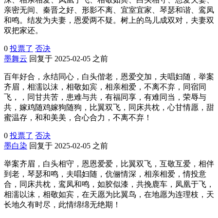
亲密无间、秦晋之好、形影不离、宜室宜家、琴瑟和谐、鸾凤
和鸣。结发为夫妻，恩爱两不疑。树上的鸟儿成双对，夫妻双
双把家还。
0
投票了
否决
墨舞云
回复于 2025-02-05 之前
百年好合，永结同心，白头偕老，恩爱交加，夫唱妇随，举案
齐眉，相濡以沫，相敬如宾，相亲相爱，不离不弃，同宿同
飞，，同甘共苦，患难与共，有福同享，有难同当，荣辱与
共，嫁鸡随鸡嫁狗随狗，比翼双飞，同床共枕，心甘情愿，甜
蜜温存，和和美美，合心合力，不离不弃！
0
投票了
否决
墨白染
回复于 2025-02-05 之前
举案齐眉，白头相守，恩恩爱爱，比翼双飞，互敬互爱，相伴
到老，琴瑟和鸣，夫唱妇随，伉俪情深，相亲相爱，情投意
合，同床共枕，鸾凤和鸣，如胶似漆，共挽鹿车，凤凰于飞，
相濡以沫，相敬如宾，在天愿为比翼鸟，在地愿为连理枝，天
长地久有时尽，此情绵绵无绝期！