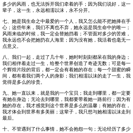
多少的风雨，也无法拆开我们牵着的手；因为我们说好，这一
辈子，这一生，永远相濡以沫，永不分开。
七、她是我生命之中最爱的一个人，我又怎么能不把她捧在手
心；这些年来，我们不离也不弃，她永远是我生命中的唯一；
风雨来临的时候，我一定会替她挡着；不管面对多少的苦难，
我永远也不会把她扔在人海里；因为没有她，我活着也毫无一
点意义。
八、我们一起，走过了几十年，她时时刻刻都呆在我的身边；
我们相伴着走过一生，给整个世界创造了奇迹无数；可是每一
个辉煌片段的背后，都一定会有着她的存在；每一个甜蜜的瞬
间，都有着我们两个人的身影；我们相濡以沫的走了一生，我
觉得是多么的珍贵。
九、她一直以来，就是我的一个宝贝；我走到哪里，都一定要
有她在身边；无论去到哪里，我都要带着她一路前行；因为有
她的存在，我才感觉到这个世界是多么的温馨；有她的存在，
我才体会到世界有多美丽；这辈子，我只想与她相濡以沫走到
最后。
十、不管遇到了什么事情，她不会抱怨一句；无论经历了多少