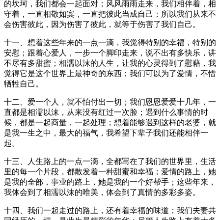
的坎坷，我们都会一起面对；风风雨雨走来，我们相伴着，相
守着，一直相敬如宾，一直把彼此当成自己；所以我们从来不
会伤害彼此，因为伤害了彼此，就等于伤害了我们自己。
十一、想着这些年来的一点一滴，我觉得特别的幸福，特别的
安慰；跟着心爱人，一步一个脚印走来，说不出有多快乐，讲
不尽有多甜蜜；相濡以沫的人生，让我的心灵得到了慰藉，我
觉得它是这个世界上最神奇的东西；我们可以为了爱情，不惜
牺牲自己。
十二、爱一个人，就不怕付出一切；我们恩恩爱爱十几年，一
直都是相濡以沫，从来没有红过一次脸；遇到什么事情的时
候，都是一起商量，一起处理；想着能够遇到这样的老婆，就
是我一生之中，最大的福气，我希望下辈子我们还能相伴一
起。
十三、人生路上的一点一滴，全都写在了我们的世界里，生活
里的每一个片段，都散发着一种甜蜜和幸福；爱情的路上，她
是我的全部，事业的路上，她是我的一个好帮手；这些年来，
我体会到了相濡以沫的唯美，体会到了真情的多彩多姿。
十四、我们一起走过的路上，还有着幸福的味道；我们夫妻共