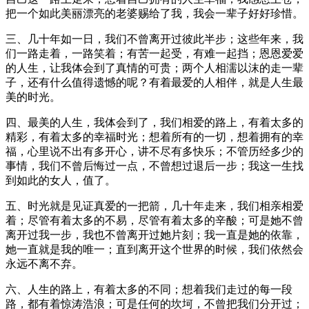
把一个如此美丽漂亮的老婆赐给了我，我会一辈子好好珍惜。
三、几十年如一日，我们不曾离开过彼此半步；这些年来，我
们一路走着，一路笑着；有苦一起受，有难一起挡；恩恩爱爱
的人生，让我体会到了真情的可贵；两个人相濡以沫的走一辈
子，还有什么值得遗憾的呢？有着最爱的人相伴，就是人生最
美的时光。
四、最美的人生，我体会到了，我们相爱的路上，有着太多的
精彩，有着太多的幸福时光；想着所有的一切，想着拥有的幸
福，心里说不出有多开心，讲不尽有多快乐；不管历经多少的
事情，我们不曾后悔过一点，不曾想过退后一步；我这一生找
到如此的女人，值了。
五、时光就是见证真爱的一把箭，几十年走来，我们相亲相爱
着；尽管有着太多的不易，尽管有着太多的辛酸；可是她不曾
离开过我一步，我也不曾离开过她片刻；我一直是她的依靠，
她一直就是我的唯一；直到离开这个世界的时候，我们依然会
永远不离不弃。
六、人生的路上，有着太多的不同；想着我们走过的每一段
路，都有着惊涛浩浪；可是任何的坎坷，不曾把我们分开过；