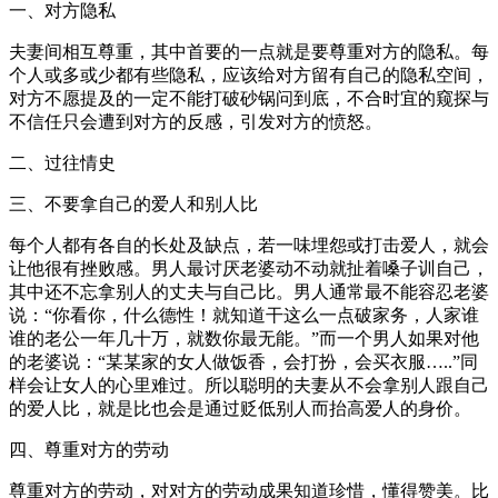
一、对方隐私
夫妻间相互尊重，其中首要的一点就是要尊重对方的隐私。每
个人或多或少都有些隐私，应该给对方留有自己的隐私空间，
对方不愿提及的一定不能打破砂锅问到底，不合时宜的窥探与
不信任只会遭到对方的反感，引发对方的愤怒。
二、过往情史
三、不要拿自己的爱人和别人比
每个人都有各自的长处及缺点，若一味埋怨或打击爱人，就会
让他很有挫败感。男人最讨厌老婆动不动就扯着嗓子训自己，
其中还不忘拿别人的丈夫与自己比。男人通常最不能容忍老婆
说：“你看你，什么德性！就知道干这么一点破家务，人家谁
谁的老公一年几十万，就数你最无能。”而一个男人如果对他
的老婆说：“某某家的女人做饭香，会打扮，会买衣服…..”同
样会让女人的心里难过。所以聪明的夫妻从不会拿别人跟自己
的爱人比，就是比也会是通过贬低别人而抬高爱人的身价。
四、尊重对方的劳动
尊重对方的劳动，对对方的劳动成果知道珍惜，懂得赞美。比