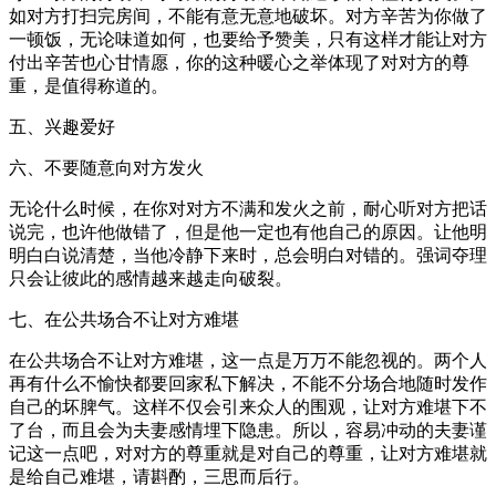
如对方打扫完房间，不能有意无意地破坏。对方辛苦为你做了
一顿饭，无论味道如何，也要给予赞美，只有这样才能让对方
付出辛苦也心甘情愿，你的这种暖心之举体现了对对方的尊
重，是值得称道的。
五、兴趣爱好
六、不要随意向对方发火
无论什么时候，在你对对方不满和发火之前，耐心听对方把话
说完，也许他做错了，但是他一定也有他自己的原因。让他明
明白白说清楚，当他冷静下来时，总会明白对错的。强词夺理
只会让彼此的感情越来越走向破裂。
七、在公共场合不让对方难堪
在公共场合不让对方难堪，这一点是万万不能忽视的。两个人
再有什么不愉快都要回家私下解决，不能不分场合地随时发作
自己的坏脾气。这样不仅会引来众人的围观，让对方难堪下不
了台，而且会为夫妻感情埋下隐患。所以，容易冲动的夫妻谨
记这一点吧，对对方的尊重就是对自己的尊重，让对方难堪就
是给自己难堪，请斟酌，三思而后行。