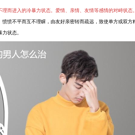
不理而进入的冷暴力状态。爱情、亲情、友情等感情的对峙状态
、愤愤不平而互不理睬，由友好亲密转而疏远，致使单方或双方
暴力状态。