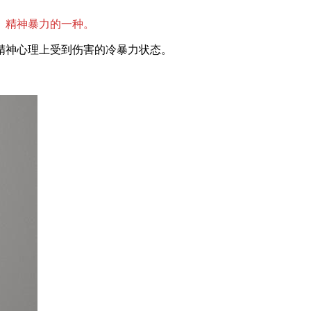
。精神暴力的一种。
精神心理上受到伤害的冷暴力状态。