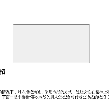
招
的情况下，对方拒绝沟通，采用冷战的方式，这让女性在精神上
下面一起来看看“喜欢冷战的男人怎么治 对付老公冷战的绝招”