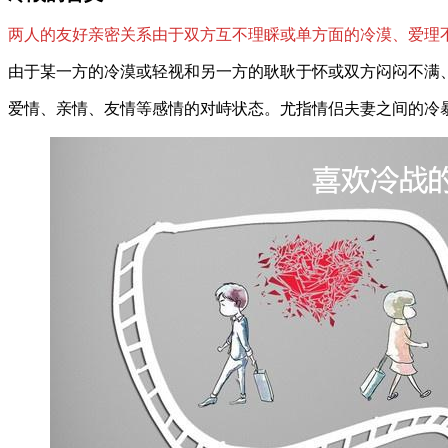
两人的友好亲密关系由于双方互不理睬或单方面的冷漠、爱理
由于某一方的冷漠或轻视和另一方的耿耿于怀或双方闷闷不满
爱情、亲情、友情等感情的对峙状态。尤指情侣夫妻之间的冷