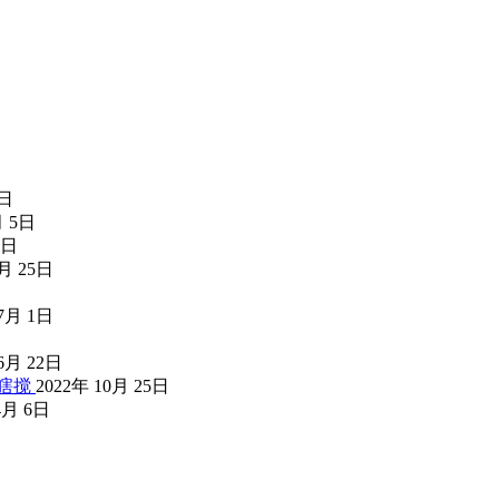
5日
月 5日
5日
0月 25日
日
 7月 1日
6月 22日
瞎搅
2022年 10月 25日
4月 6日