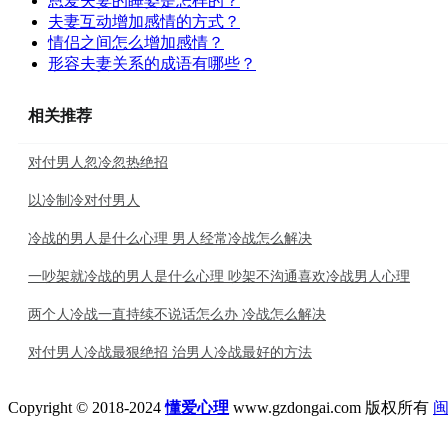
恩爱夫妻的睡姿是怎样的？
夫妻互动增加感情的方式？
情侣之间怎么增加感情？
形容夫妻关系的成语有哪些？
相关推荐
对付男人忽冷忽热绝招
以冷制冷对付男人
冷战的男人是什么心理 男人经常冷战怎么解决
一吵架就冷战的男人是什么心理 吵架不沟通喜欢冷战男人心理
两个人冷战一直持续不说话怎么办 冷战怎么解决
对付男人冷战最狠绝招 治男人冷战最好的方法
Copyright © 2018-2024
懂爱心理
www.gzdongai.com 版权所有
闽