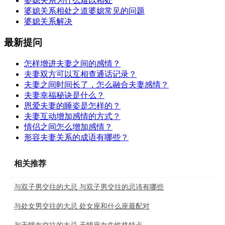
婆媳关系为什么难以相处
婆媳关系相处之道婆媳常见的问题
婆媳关系解决
最新提问
怎样增进夫妻之间的感情？
夫妻双方可以互相查通话记录？
夫妻之间时间长了，怎么融合夫妻感情？
夫妻幸福秘诀是什么？
恩爱夫妻的睡姿是怎样的？
夫妻互动增加感情的方式？
情侣之间怎么增加感情？
形容夫妻关系的成语有哪些？
相关推荐
与双子男交往的大忌 与双子男交往的忌讳有哪些
与处女男交往的大忌 处女座和什么座最配对