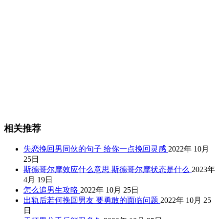
相关推荐
失恋挽回男同伙的句子 给你一点挽回灵感
2022年 10月
25日
斯德哥尔摩效应什么意思 斯德哥尔摩状态是什么
2023年
4月 19日
怎么追男生攻略
2022年 10月 25日
出轨后若何挽回男友 要勇敢的面临问题
2022年 10月 25
日