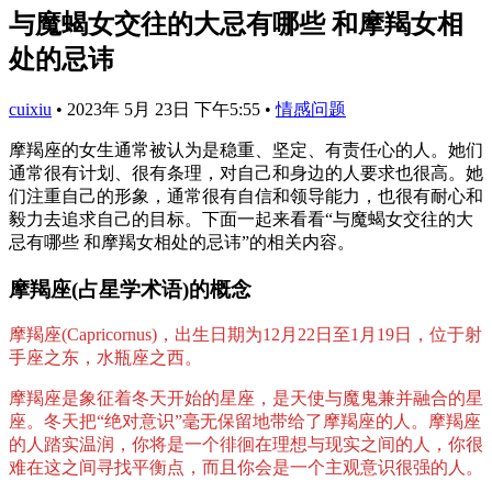
与魔蝎女交往的大忌有哪些 和摩羯女相
处的忌讳
cuixiu
•
2023年 5月 23日 下午5:55
•
情感问题
摩羯座的女生通常被认为是稳重、坚定、有责任心的人。她们
通常很有计划、很有条理，对自己和身边的人要求也很高。她
们注重自己的形象，通常很有自信和领导能力，也很有耐心和
毅力去追求自己的目标。下面一起来看看“与魔蝎女交往的大
忌有哪些 和摩羯女相处的忌讳”的相关内容。
摩羯座(占星学术语)的概念
摩羯座(Capricornus)，出生日期为12月22日至1月19日，位于射
手座之东，水瓶座之西。
摩羯座是象征着冬天开始的星座，是天使与魔鬼兼并融合的星
座。冬天把“绝对意识”毫无保留地带给了摩羯座的人。摩羯座
的人踏实温润，你将是一个徘徊在理想与现实之间的人，你很
难在这之间寻找平衡点，而且你会是一个主观意识很强的人。