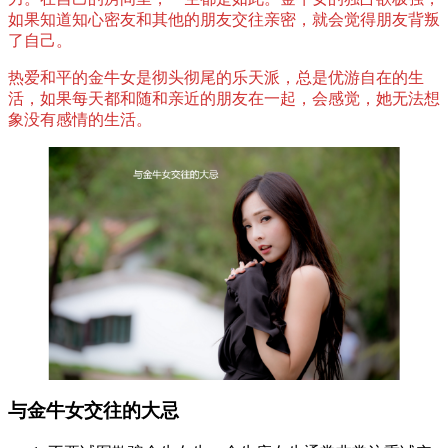
如果知道知心密友和其他的朋友交往亲密，就会觉得朋友背叛
了自己。
热爱和平的金牛女是彻头彻尾的乐天派，总是优游自在的生
活，如果每天都和随和亲近的朋友在一起，会感觉，她无法想
象没有感情的生活。
与金牛女交往的大忌