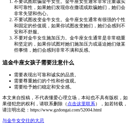
不要试图欺骗金牛女生。金牛座女生通常非常注重诚实
和可靠性，如果她们发现你在撒谎或欺骗她们，她们会
非常失望和伤心。
不要试图改变金牛女生。金牛座女生通常有很强的个性
和固定的价值观，如果你试图改变她们，她们会感到不
安和不舒服。
不要对金牛女生施加压力。金牛座女生通常是非常稳重
和坚定的，如果你试图对她们施加压力或逼迫她们做某
些事情，她们会感到非常不满和反感。
追金牛座女孩子需要注意什么
需要表现出可靠和诚实的品质。
需要尊重她们的个性和价值观。
需要给予她们稳定和安全感。
本文来自投稿，不代表懂爱心理立场，本站也不具有版权，如
果侵犯您的权利，请联系删除（
点击这里联系
），如若转载，
请注明出处：https://www.gzdongai.com/52004.html
与金牛女交往的大忌