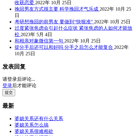
收获恋爱
2022年 10月 25日
挽回男友方式很主要 科学挽回才气乐成
2022年 10月 25
日
考研想挽回的前男友 要做到“快狠准”
2022年 10月 25日
过度紧张焦虑会引起什么症状 紧张焦虑的人如何才能放
松
2023年 5月 4日
和相亲对象微信第一句
2022年 10月 25日
提分手后还可以和好吗 分手之后怎么才能复合
2022年
10月 25日
发表回复
请登录后评论...
登录
后才能评论
提交
最新
婆媳关系还有什么关系
婆媳关系怎么搞
婆媳关系很难相处