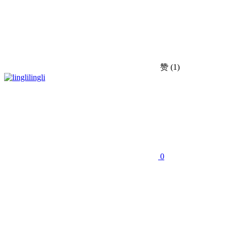
赞
(1)
lingli
0