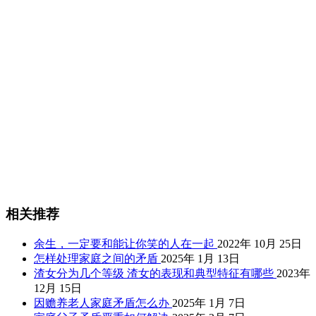
相关推荐
余生，一定要和能让你笑的人在一起
2022年 10月 25日
怎样处理家庭之间的矛盾
2025年 1月 13日
渣女分为几个等级 渣女的表现和典型特征有哪些
2023年
12月 15日
因赡养老人家庭矛盾怎么办
2025年 1月 7日