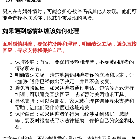
男人在有婚外情时，可能会担心被伴侣或其他人发现。他们可
能会选择不联系你，以减少被发现的风险。
如果遇到感情纠缠该如何处理
面对感情纠缠，要保持冷静和理智，明确表达立场，避免直接
回应，寻求支持和保护自己。
保持冷静：首先，要保持冷静和理智，不要被纠缠者的
情绪所左右。
明确表达立场：清楚地告诉纠缠者你的立场和决定，让
他们知道你已经做出了决定，并且不会改变。
避免直接回应：如果纠缠者通过电话、短信等方式进行
纠缠，可以避免直接回应，或者暂时关闭通讯工具。
寻求支持：可以向朋友、家人或心理咨询师寻求支持和
帮助，让他们陪伴你度过这段难关。
保护自己：如果纠缠者的行为已经涉及到骚扰、威胁
等，要及时报警或寻求法律援助，保护自己的安全和权
益。
本文来自投稿，不代表懂爱心理立场，本站也不具有版权，如