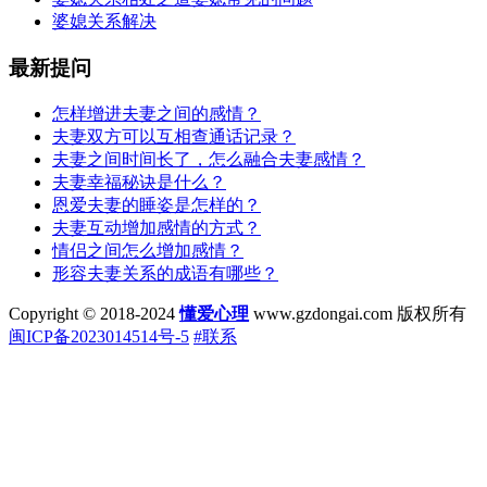
婆媳关系解决
最新提问
怎样增进夫妻之间的感情？
夫妻双方可以互相查通话记录？
夫妻之间时间长了，怎么融合夫妻感情？
夫妻幸福秘诀是什么？
恩爱夫妻的睡姿是怎样的？
夫妻互动增加感情的方式？
情侣之间怎么增加感情？
形容夫妻关系的成语有哪些？
Copyright © 2018-2024
懂爱心理
www.gzdongai.com 版权所有
闽ICP备2023014514号-5
#联系