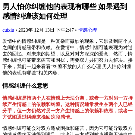
男人怕你纠缠他的表现有哪些 如果遇到
感情纠缠该如何处理
cuixiu
•
2023年 12月 13日 下午2:47
•
情感心理
爱情中的情感纠缠是一种复杂而微妙的现象，它涉及到两个人
之间的情感纽带和依赖。在爱情中，情感纠缠可能表现为对过
去的回忆、对未来的期望，以及对对方深深的爱意。然而，情
感纠缠也可能带来痛苦和困扰，需要双方共同努力去解决。接
下来，我们一起来看看“纠缠不放的人什么心理 男人怕你纠缠
他的表现有哪些”相关内容。
情感纠缠什么意思
情感纠缠是指两个人在情感上无法分离，或者一方对另一方持
续产生情感上的依赖和纠缠。这种情况通常发生在两个人已经
分手，但一方仍然对另一方产生情感上的依赖和依恋，或者一
方试图通过纠缠来挽回这段感情。
情感纠缠可能会对双方造成困扰和痛苦，因为它可能导致双方
的情感需求无法得到满足，或者让一方感到被束缚和无法自由