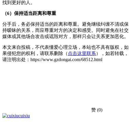
找到更好的人。
（6）保持适当距离和尊重
分手后，务必保持适当的距离和尊重。避免继续纠缠不清或保
持暧昧的关系，而应尊重对方的决定和感受。同时避免在社交
媒体或其他场合攻击或诋毁对方，那样只会让关系更加恶化。
本文来自投稿，不代表懂爱心理立场，本站也不具有版权，如
果侵犯您的权利，请联系删除（
点击这里联系
），如若转载，
请注明出处：https://www.gzdongai.com/68512.html
赞
(0)
cuixiu