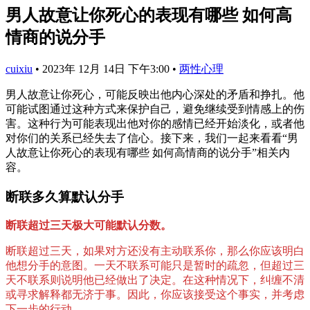
男人故意让你死心的表现有哪些 如何高
情商的说分手
cuixiu
•
2023年 12月 14日 下午3:00
•
两性心理
男人故意让你死心，可能反映出他内心深处的矛盾和挣扎。他
可能试图通过这种方式来保护自己，避免继续受到情感上的伤
害。这种行为可能表现出他对你的感情已经开始淡化，或者他
对你们的关系已经失去了信心。接下来，我们一起来看看“男
人故意让你死心的表现有哪些 如何高情商的说分手”相关内
容。
断联多久算默认分手
断联超过三天极大可能默认分数。
断联超过三天，如果对方还没有主动联系你，那么你应该明白
他想分手的意图。一天不联系可能只是暂时的疏忽，但超过三
天不联系则说明他已经做出了决定。在这种情况下，纠缠不清
或寻求解释都无济于事。因此，你应该接受这个事实，并考虑
下一步的行动。