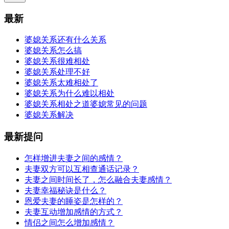
最新
婆媳关系还有什么关系
婆媳关系怎么搞
婆媳关系很难相处
婆媳关系处理不好
婆媳关系太难相处了
婆媳关系为什么难以相处
婆媳关系相处之道婆媳常见的问题
婆媳关系解决
最新提问
怎样增进夫妻之间的感情？
夫妻双方可以互相查通话记录？
夫妻之间时间长了，怎么融合夫妻感情？
夫妻幸福秘诀是什么？
恩爱夫妻的睡姿是怎样的？
夫妻互动增加感情的方式？
情侣之间怎么增加感情？