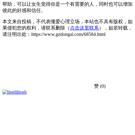
帮助，可以让女生觉得你是一个有需要的人，同时也可以增加
彼此的好感和信任。
本文来自投稿，不代表懂爱心理立场，本站也不具有版权，如
果侵犯您的权利，请联系删除（
点击这里联系
），如若转载，
请注明出处：https://www.gzdongai.com/68584.html
赞
(0)
lingli