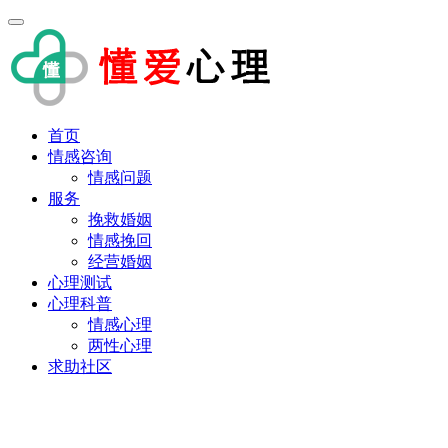
首页
情感咨询
情感问题
服务
挽救婚姻
情感挽回
经营婚姻
心理测试
心理科普
情感心理
两性心理
求助社区