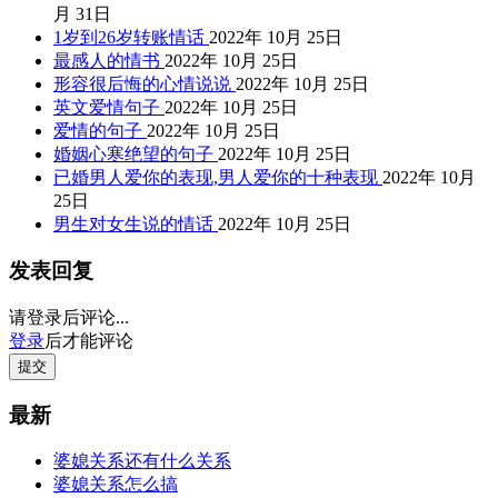
月 31日
1岁到26岁转账情话
2022年 10月 25日
最感人的情书
2022年 10月 25日
形容很后悔的心情说说
2022年 10月 25日
英文爱情句子
2022年 10月 25日
爱情的句子
2022年 10月 25日
婚姻心寒绝望的句子
2022年 10月 25日
已婚男人爱你的表现,男人爱你的十种表现
2022年 10月
25日
男生对女生说的情话
2022年 10月 25日
发表回复
请登录后评论...
登录
后才能评论
提交
最新
婆媳关系还有什么关系
婆媳关系怎么搞