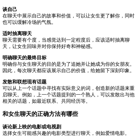
谈自己
在聊天中展示自己的故事和价值，可以让女生更了解你，同时
也可以缓解冷场的气氛。
适时抽离聊天
聊天需要有个度，当感觉达到一定程度后，应该适时抽离聊
天，让女生回味并对你保持好奇和神秘感。
明确聊天的最终目标
明确你与女生聊天的目的是为了追她并让她成为你的女朋友。
因此，每次聊天都应该展示自己的价值，给她留下深刻印象。
发散和联想现有话题
可以从上一个话题中寻找有实际意义的词，创造新的话题来重
启聊天。例如，上一个话题提到的一个熟人，可以发散出与他
相关的话题，如最近联系、共同经历等。
和女生聊天的正确方法有哪些
谈论新上映的电影或电视剧
选择女生可能感兴趣的电影类型进行聊天，例如爱情电影。