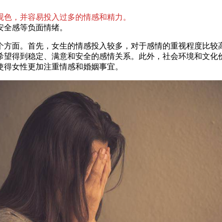
观色，并容易投入过多的情感和精力。
安全感等负面情绪。
个方面。首先，女生的情感投入较多，对于感情的重视程度比较
希望得到稳定、满意和安全的感情关系。此外，社会环境和文化
使得女性更加注重情感和婚姻事宜。