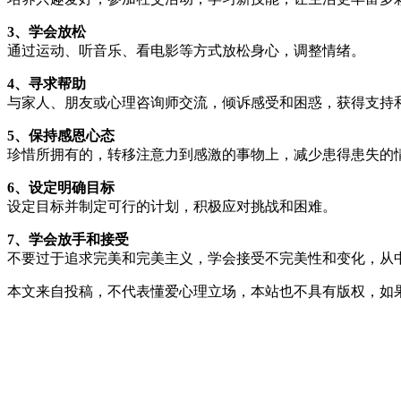
3、学会放松
通过运动、听音乐、看电影等方式放松身心，调整情绪。
4、寻求帮助
与家人、朋友或心理咨询师交流，倾诉感受和困惑，获得支持
5、保持感恩心态
珍惜所拥有的，转移注意力到感激的事物上，减少患得患失的
6、设定明确目标
设定目标并制定可行的计划，积极应对挑战和困难。
7、学会放手和接受
不要过于追求完美和完美主义，学会接受不完美性和变化，从
本文来自投稿，不代表懂爱心理立场，本站也不具有版权，如