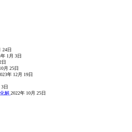
月 24日
4年 1月 3日
 2日
10月 25日
2023年 12月 19日
 3日
化解
2022年 10月 25日