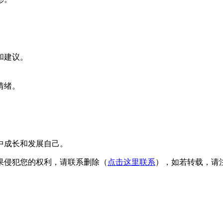
和建议。
情绪。
中成长和发展自己。
果侵犯您的权利，请联系删除（
点击这里联系
），如若转载，请注明出处：h