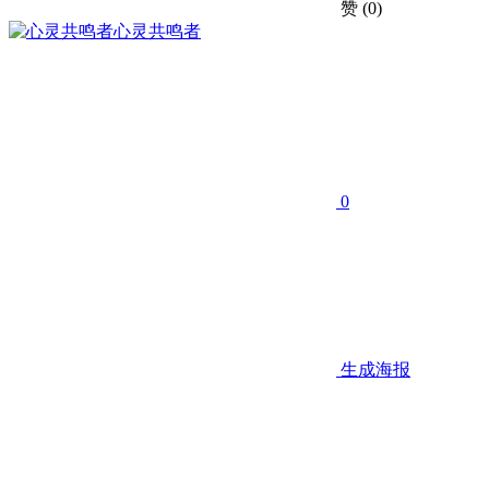
赞
(0)
心灵共鸣者
0
生成海报