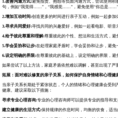
1.改善沟通方式:
避免指责、抱怨等负面沟通方式，尝试使用积
句，例如“我觉得……”，“我感觉……”，避免使用“你总是……
2.增加互动时间:
创造更多的时间进行亲子互动，例如一起参加
3.寻求共同爱好:
寻找共同的兴趣爱好，例如一起看电影、听音
4.给予彼此尊重和理解:
尊重彼此的个性、想法和生活方式，避
5.学会妥协和让步:
在处理家庭矛盾时，学会妥协和让步，避免
6.设定明确的界限:
在尊重彼此的基础上，设定明确的界限，避
如果尝试了以上方法，家庭矛盾依然难以调解，甚至出现了严
拓展：面对难以修复的亲子关系，如何保护自身情绪和心理健
当亲子关系长期处于紧张状态，个人的情绪和心理健康会受到
健康。建议采取以下措施：
寻求专业心理咨询:
专业的心理咨询师可以提供专业的指导和支
建立健康的生活方式:
保持规律的作息时间，均衡的饮食，适当