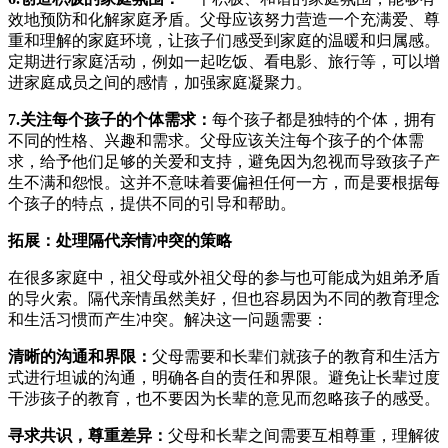
效地预防和化解家庭矛盾。父母应该努力营造一个充满爱、尊
重和理解的家庭环境，让孩子们感受到家庭的温暖和归属感。
定期进行家庭活动，例如一起吃饭、看电影、旅行等，可以增
进家庭成员之间的感情，加强家庭凝聚力。
7.关注每个孩子的个体需求：
每个孩子都是独特的个体，拥有
不同的性格、兴趣和需求。父母应该关注每个孩子的个体需
求，给予他们足够的关爱和支持，避免因为忽视而导致孩子产
生不满和怨恨。这并不意味着要偏袒任何一方，而是要根据每
个孩子的特点，提供不同的引导和帮助。
拓展：处理隔代亲情冲突的策略
在很多家庭中，祖父母或外祖父母的参与也可能成为姐弟矛盾
的导火索。隔代亲情虽然美好，但也容易因为不同的教育理念
和生活习惯而产生冲突。解决这一问题需要：
清晰的沟通和界限：
父母需要和长辈们就孩子的教育和生活方
式进行坦诚的沟通，明确各自的责任和界限。避免让长辈过度
干涉孩子的教育，也不要因为长辈的意见而忽略孩子的感受。
寻求共识，尊重差异：
父母和长辈之间需要互相尊重，理解彼