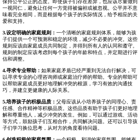
保持公平公正的态度。即使孩子们存在差异，也应该尽量做到
一视同仁，避免让任何一方觉得被偏袒或被忽视。公平并不意
味着完全相同，而是根据每个孩子的实际情况，给予相应的关
爱和支持。
3.设定明确的家庭规则：
一个清晰的家庭规则体系，能够为孩
子们提供一个可预测和稳定的环境，减少不必要的冲突。这些
规则应该由家庭成员共同制定，并得到所有人的认同和遵守。
规则的制定应该考虑到每个孩子的年龄和特点，并定期进行评
估和调整。
4.寻求专业帮助：
如果家庭矛盾已经严重到无法自行解决，可
以寻求专业的心理咨询师或家庭治疗师的帮助。专业的帮助可
以帮助家庭成员更好地理解冲突的根源，学习有效的沟通技
巧，并建立更健康的人际关系。
5.培养孩子的积极品质：
父母应该从小培养孩子的同理心、责
任感、合作精神等积极品质。这些品质有助于孩子们更好地理
解和尊重他人，减少冲突的发生。例如，可以通过游戏、活动
等方式，鼓励孩子们互相合作，共同解决问题。还可以引导孩
子们学习换位思考，从对方的角度看待问题。
6.创造积极的家庭氛围：
一个积极、和谐的家庭氛围，能够有