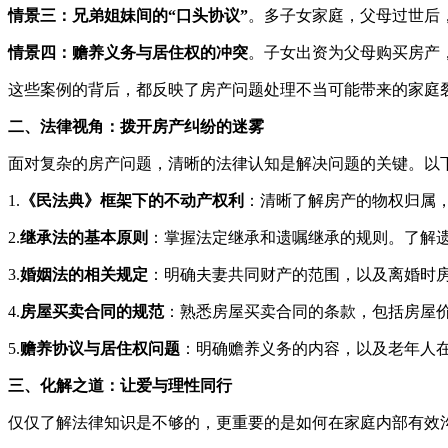
情景三：兄弟姐妹间的“口头协议”
。多子女家庭，父母过世后
情景四：赡养义务与居住权的冲突
。子女出资为父母购买房产
这些案例的背后，都反映了房产问题处理不当可能带来的家庭
二、法律视角：拨开房产纠纷的迷雾
面对复杂的房产问题，清晰的法律认知是解决问题的关键。以
1.
《民法典》框架下的不动产权利
：清晰了解房产的物权归属
2.
继承法的基本原则
：掌握法定继承和遗嘱继承的规则。了解
3.
婚姻法的相关规定
：明确夫妻共同财产的范围，以及离婚时
4.
房屋买卖合同的规范
：熟悉房屋买卖合同的条款，包括房屋
5.
赡养协议与居住权问题
：明确赡养义务的内容，以及老年人
三、化解之道：让爱与理性同行
仅仅了解法律知识是不够的，更重要的是如何在家庭内部有效