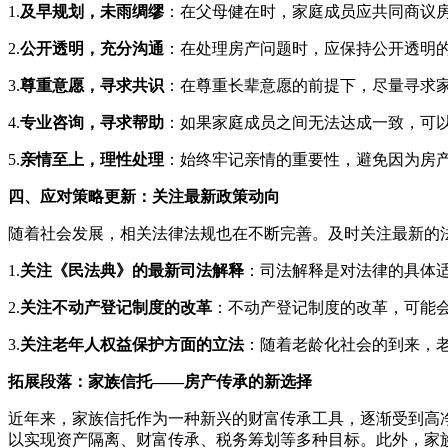
1.
及早规划，未雨绸缪
：在父母健在时，家庭成员应共同商议
2.
公开透明，充分沟通
：在处理房产问题时，应保持公开透明
3.
尊重意愿，寻求共识
：在尊重长辈意愿的前提下，尽量寻求
4.
专业咨询，寻求帮助
：如果家庭成员之间无法达成一致，可
5.
亲情至上，理性处理
：始终牢记亲情的重要性，避免因为房
四、应对策略更新：关注最新政策动向
随着社会发展，相关法律法规也在不断完善。及时关注最新的
1.
关注《民法典》的最新司法解释
：司法解释是对法律的具体
2.
关注不动产登记制度的改革
：不动产登记制度的改革，可能
3.
关注老年人权益保护方面的立法
：随着老龄化社会的到来，
拓展段落：家族信托——房产传承的新选择
近年来，家族信托作为一种新兴的财富传承工具，逐渐受到高
以实现资产隔离、财富传承、税务筹划等多种目标。此外，家