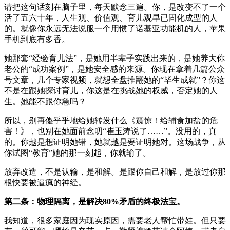
请把这句话刻在脑子里，每天默念三遍。你，是改变不了一个
活了五六十年，人生观、价值观、育儿观早已固化成型的人
的。就像你永远无法说服一个用惯了诺基亚功能机的人，苹果
手机到底有多香。
她那套“经验育儿法”，是她用半辈子实践出来的，是她养大你
老公的“成功案例”，是她安全感的来源。你现在拿着几篇公众
号文章，几个专家视频，就想全盘推翻她的“毕生成就”？你这
不是在跟她探讨育儿，你这是在挑战她的权威，否定她的人
生。她能不跟你急吗？
所以，别再傻乎乎地给她转发什么《震惊！给辅食加盐的危
害！》，也别在她面前念叨“崔玉涛说了……”。没用的，真
的。你越是想证明她错，她就越是要证明她对。这场战争，从
你试图“教育”她的那一刻起，你就输了。
放弃改造，不是认输，是和解。是跟你自己和解，是放过你那
根快要被逼疯的神经。
第二条：物理隔离，是解决80%矛盾的终极法宝。
我知道，很多家庭因为现实原因，需要老人帮忙带娃。但只要