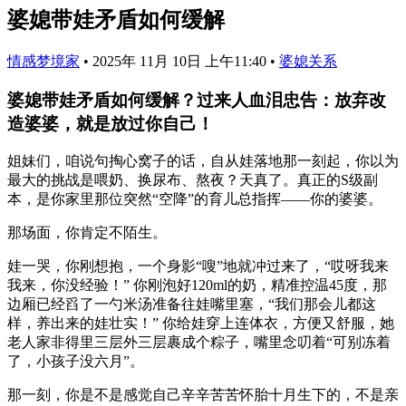
婆媳带娃矛盾如何缓解
情感梦境家
•
2025年 11月 10日 上午11:40
•
婆媳关系
婆媳带娃矛盾如何缓解？过来人血泪忠告：放弃改
造婆婆，就是放过你自己！
姐妹们，咱说句掏心窝子的话，自从娃落地那一刻起，你以为
最大的挑战是喂奶、换尿布、熬夜？天真了。真正的S级副
本，是你家里那位突然“空降”的育儿总指挥——你的婆婆。
那场面，你肯定不陌生。
娃一哭，你刚想抱，一个身影“嗖”地就冲过来了，“哎呀我来
我来，你没经验！” 你刚泡好120ml的奶，精准控温45度，那
边厢已经舀了一勺米汤准备往娃嘴里塞，“我们那会儿都这
样，养出来的娃壮实！” 你给娃穿上连体衣，方便又舒服，她
老人家非得里三层外三层裹成个粽子，嘴里念叨着“可别冻着
了，小孩子没六月”。
那一刻，你是不是感觉自己辛辛苦苦怀胎十月生下的，不是亲