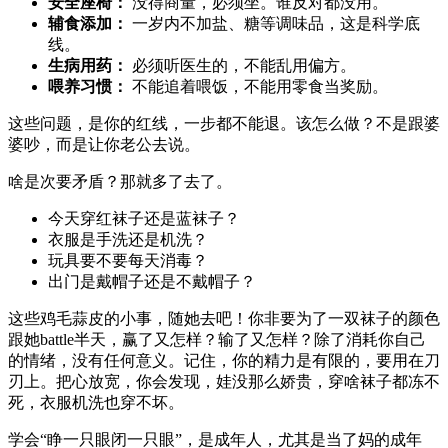
安全座椅：
没得商量，必须坐。谁反对都没用。
辅食添加：
一岁内不加盐、糖等调味品，这是科学底
线。
生病用药：
必须听医生的，不能乱用偏方。
喂养习惯：
不能追着喂饭，不能用零食当奖励。
这些问题，是你的红线，一步都不能退。该怎么做？不是跟婆
婆吵，而是让你老公去说。
啥是次要矛盾？那就多了去了。
今天穿红袜子还是蓝袜子？
衣服是手洗还是机洗？
玩具要不要每天消毒？
出门是戴帽子还是不戴帽子？
这些鸡毛蒜皮的小事，随她去吧！你非要为了一双袜子的颜色
跟她battle半天，赢了又怎样？输了又怎样？除了消耗你自己
的情绪，没有任何意义。记住，你的精力是有限的，要用在刀
刃上。把心放宽，你会发现，娃没那么娇贵，穿啥袜子都冻不
死，衣服机洗也穿不坏。
学会“睁一只眼闭一只眼”，是成年人，尤其是当了妈的成年