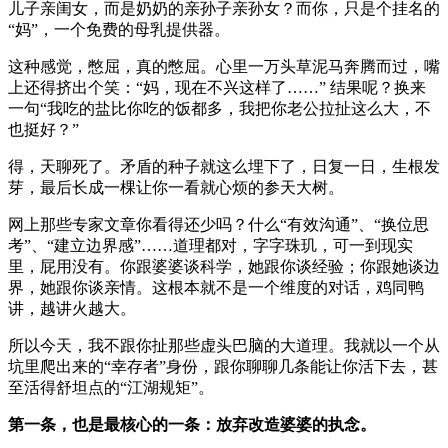
儿子亲闺女，而是奶奶的亲孙子亲孙女？而你，只是个挂名的
“妈”，一个免费的母乳提供器。
这种感觉，憋屈，真的憋屈。心里一万头草泥马奔腾而过，嘴
上还得挤出个笑：“妈，现在不兴这样了……” 结果呢？换来
一句“我吃的盐比你吃的饭都多，我把你老公拉扯这么大，不
也挺好？”
得，天聊死了。矛盾的种子就这么埋下了，日复一日，生根发
芽，最后长成一棵让你一看就心烦的参天大树。
网上那些专家文章你看得还少吗？什么“有效沟通”、“换位思
考”、“建立边界感”……道理都对，字字珠玑，可一到现实
里，屁用没有。你跟婆婆谈科学，她跟你谈经验；你跟她谈边
界，她跟你谈亲情。这根本就不是一个维度的对话，鸡同鸭
讲，越讲火越大。
所以今天，我不跟你扯那些虚头巴脑的大道理。我就以一个从
坑里爬出来的“幸存者”身份，跟你聊聊几条能让你活下去，甚
至活得舒坦点的“江湖规矩”。
第一条，也是最核心的一条：放弃改造婆婆的执念。