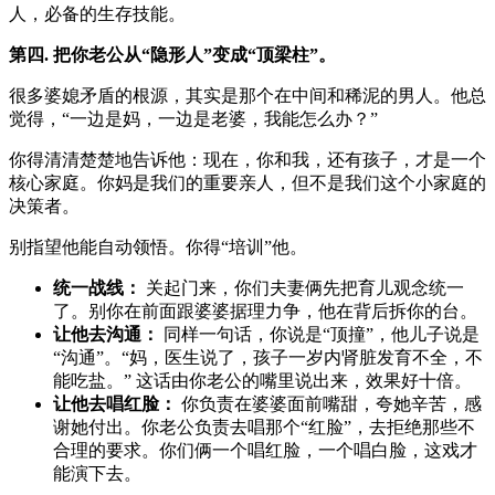
人，必备的生存技能。
第四. 把你老公从“隐形人”变成“顶梁柱”。
很多婆媳矛盾的根源，其实是那个在中间和稀泥的男人。他总
觉得，“一边是妈，一边是老婆，我能怎么办？”
你得清清楚楚地告诉他：现在，你和我，还有孩子，才是一个
核心家庭。你妈是我们的重要亲人，但不是我们这个小家庭的
决策者。
别指望他能自动领悟。你得“培训”他。
统一战线：
关起门来，你们夫妻俩先把育儿观念统一
了。别你在前面跟婆婆据理力争，他在背后拆你的台。
让他去沟通：
同样一句话，你说是“顶撞”，他儿子说是
“沟通”。“妈，医生说了，孩子一岁内肾脏发育不全，不
能吃盐。” 这话由你老公的嘴里说出来，效果好十倍。
让他去唱红脸：
你负责在婆婆面前嘴甜，夸她辛苦，感
谢她付出。你老公负责去唱那个“红脸”，去拒绝那些不
合理的要求。你们俩一个唱红脸，一个唱白脸，这戏才
能演下去。