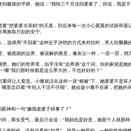
惫到极致的平静。她说：“我快三个月没回婆家了，你说，我是不
要“把婆婆当亲妈”的天真，到后来每一次小心翼翼的试探和退让
距离换取片刻的安宁。
，选择用“不回家”这种近乎决绝的方式来对抗时，旁人轻飘飘的
受、被践踏的边界、被误解的善意，像灰尘一样，一层一层，悄
势。她们的世界里，似乎没有“边界感”这个词。你的家就是她
一嘴“我们那时候都是这么带大的，不也好好的？”
沉重得让人窒息。小雅就活在这样一床“棉被”下。她婆婆不是坏
，嘴里念叨着“年轻人干活不仔细”。她会趁小雅不在家，把她的
的眼神和一句“嫌我老婆子碍事了？”
中间，两头受气，最后只会说：“我妈也是好意，她那个人就那样
吗？有时候，没有边界的“好意”，就是一种冒犯，一种软性的侵