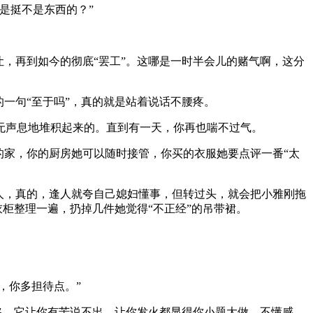
是挺不是东西的？”
，再到如今的彻底“罢工”。这哪是一时半会儿的赌气啊，这分
一句“至于吗”，真的就是站着说话不腰疼。
无声息地堆积起来的。直到有一天，你再也喘不过气。
的家，你的厨房她可以随时接管，你买的衣服她要点评一番“太
人，真的，逢人就夸自己媳妇懂事，但转过头，就会把小雅刚拖
衣柜整理一遍，扔掉几件她觉得“不正经”的吊带裙。
，你多担待点。”
略。它让你有苦说不出，让你发火都显得你小题大做、不懂感