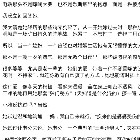
电话那头不是嚎啕大哭，也不是歇斯底里的抱怨，而是一种疲
我没立刻回答她。
我太清楚她经历的那些鸡零狗碎了。从一开始嫁过去时，那种想
明就是一场旷日持久的阵地战，她累了，不想打了，选择了用
所以，当一个媳妇，一个曾经也对婚姻生活抱有无限憧憬的女人
那不是一朝一夕的怨气，那是无数个日夜里，那些被忽视的感
很多婆婆，尤其是老一辈的，她们的爱，带着一种不容置喙的强
花哨，不持家”，就连你教育自己孩子的方式，她也能随时插上
这种爱，像冬天的棉被，看起来温暖，盖在身上却密不透风，
干净的地再用她那套“独门秘方”（天知道是什么混的）擦一遍
小雅反抗过吗？当然。
她试过温和地沟通：“妈，我自己来就行。”换来的是婆婆受伤
她试过让老公去说。她老公，一个典型的“三明治男人”，夹在
“好意”这两个字，简直成了所有矛盾的万能挡箭牌。可你知道