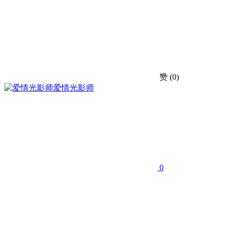
赞
(0)
爱情光影师
0