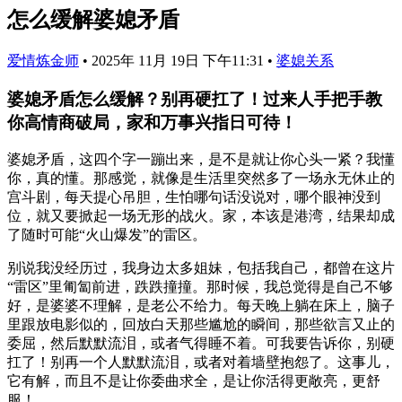
怎么缓解婆媳矛盾
爱情炼金师
•
2025年 11月 19日 下午11:31
•
婆媳关系
婆媳矛盾怎么缓解？别再硬扛了！过来人手把手教
你高情商破局，家和万事兴指日可待！
婆媳矛盾，这四个字一蹦出来，是不是就让你心头一紧？我懂
你，真的懂。那感觉，就像是生活里突然多了一场永无休止的
宫斗剧，每天提心吊胆，生怕哪句话没说对，哪个眼神没到
位，就又要掀起一场无形的战火。家，本该是港湾，结果却成
了随时可能“火山爆发”的雷区。
别说我没经历过，我身边太多姐妹，包括我自己，都曾在这片
“雷区”里匍匐前进，跌跌撞撞。那时候，我总觉得是自己不够
好，是婆婆不理解，是老公不给力。每天晚上躺在床上，脑子
里跟放电影似的，回放白天那些尴尬的瞬间，那些欲言又止的
委屈，然后默默流泪，或者气得睡不着。可我要告诉你，别硬
扛了！别再一个人默默流泪，或者对着墙壁抱怨了。这事儿，
它有解，而且不是让你委曲求全，是让你活得更敞亮，更舒
服！