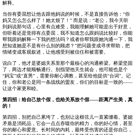
解释。
当你有委屈想让他去跟他妈说的时候，不是直接告诉他：“你
妈又怎么怎么样了！她太烦了！” 而是说：“老公，我今天听
到妈说那句话，心里有点难受，我能理解她可能是出于好意，
但听着还是觉得有点委屈，我不知道怎么跟妈说比较好，你能
帮我跟妈解释一下我的想法吗？或者你帮我跟她沟通一下，我
想知道她是不是有什么别的顾虑？”把问题变成寻求帮助，把
情绪变成客观叙述，让他感受到被信任和被需要。
说白了，他才是婆媳关系里那个最核心的沟通桥梁。桥梁坚固
了，两边才能顺畅通行。别指望他天生就会，他可能也是个
“妈宝”或“直男”，需要你耐心调教，甚至给他提供“台词”。记
住，你和老公是同一条战线的盟友，你们的目标是一致的——
让这个家更和睦。
第四招：给自己放个假，也给关系放个假——距离产生美，真
的！
第四招，别把自己累垮了，也别让这根弦儿一直紧绷着。婆媳
矛盾是消耗品，它会一点点吞噬你的精力，你的好心情，甚至
你的耐心和爱意。长时间的内耗，最终受伤害的还是你自己，