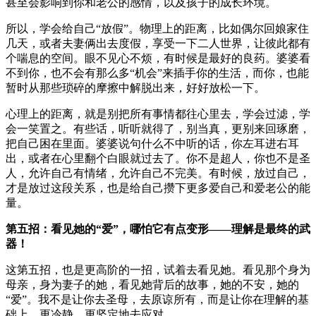
甚至会影响到你和老公的感情，以及孩子的成长环境。
所以，学会给自己“放假”。物理上的距离，比如偶尔回娘家住
几天，或者夫妻俩出去度假，享受一下二人世界，让彼此都有
个喘息的空间。眼不见心不烦，有时候是最好的良药。婆婆看
不到你，也不会有那么多“机会”来插手你的生活，而你，也能
暂时从那些琐碎的摩擦中解脱出来，好好放松一下。
心理上的距离，就是别把所有事情都往心里去，学会过滤，学
会一笑置之。有些话，听听就得了，别当真，更别来回琢磨，
把自己困在里面。婆婆说句什么不中听的话，你左耳进右耳
出，或者在心里翻个白眼就过去了。你不是超人，你也不是圣
人，允许自己有情绪，允许自己不完美。有时候，放过自己，
才是放过这段关系，也是给自己攒下更多爱自己和爱老公的能
量。
第五招：看见她的“爱”，哪怕它有点变形——理解是最终的武
器！
这第五招，也是更高阶的一招，试着去看见她。看见那个身为
母亲，身为妻子的她，看见她背后的故事，她的不安，她的
“爱”。我不是让你去圣母，去原谅所有，而是让你在理解的基
础上，更冷静、更坚定地去应对。