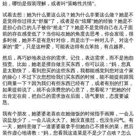
始，哪怕是假装理解，或者叫“策略性共情”。
试着去想：她为什么要这么说？她为什么非要这么做？她是不
是觉得你过得太“舒服”了，或者是在“炫耀”她的经验？她是不
是担心自己的儿子被你“抢走”了？她是不是觉得自己在儿子面
前的存在感变低了？当你站在她的角度去思考，你会发现，很
多时候，她并不是有意针对你，而是出于一种对儿子、对这个
家的“爱”，只是这种爱，可能表达得有点笨拙，有点越界。
然后，再巧妙地表达你的需求。记住，表达需求，而不是抱怨
指责。比如，她老是擅自做主买东西，你可以说：“妈，您真
是太勤快了，看到您买的这些东西，我都能感觉到您对这个家
的操心！不过下次您想给我们买东西的时候，能不能提前跟我
们商量一下？因为我们有些东西已经有了，或者有别的打算，
如果提前说了，就不会浪费您的心意了，您看呢？”把她的付
出肯定在前，把自己的需求放在后面，语气要软，态度要诚
恳。
我有个朋友，她婆婆老喜欢在她做饭的时候指手画脚，一会儿
说盐放少了，一会儿说火大了。她没直接怼，也没生闷气。有
一天，她特意做了一道婆婆最拿手但她自己不擅长的菜，然后
装作虚心地请教：“妈，您看我这道菜是不是少了点啥？怎么