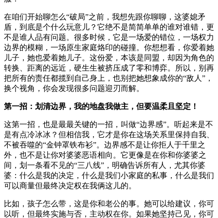
在咱们开始聊怎么“破局”之前，我想先跟你聊聊，这婆媳矛
盾，到底是个什么玩意儿？它绝不是简简单单的谁对谁错，更
不是谁人品有问题。很多时候，它是一场爱的错位，一场权力
边界的模糊，一场原生家庭烙印的碰撞。你想想看，你爱着她
儿子，她也爱着她儿子。这份爱，本该是同盟，却因为角色的
转换、距离的远近，硬生生被挤压成了零和博弈。所以，别再
把所有的责任都揽到自己身上，也别把她想象成你的“敌人”，
换个视角，你会发现很多问题迎刃而解。
第一招：划清边界，我的地盘我做主，但要温柔且坚定！
这第一招，也是最最关键的一招，叫做“边界感”。听起来是不
是有点冷冰冰？但相信我，它才是你在这场关系里保持自我、
不被吞噬的“金钟罩铁布衫”。边界感不是让你拒人于千里之
外，也不是让你对婆婆恶语相向。它更像是在你和你婆婆之
间，划一条看不见的“三八线”，明确告诉所有人，尤其你婆
婆：什么是我的决定，什么是我们小家庭的私事，什么是我们
可以商量但最终决定权在我俩这儿的。
比如，孩子怎么带，这是你和老公的事。她可以给建议，你可
以听，但最终实施与否，主动权在你。如果她坚持己见，你可