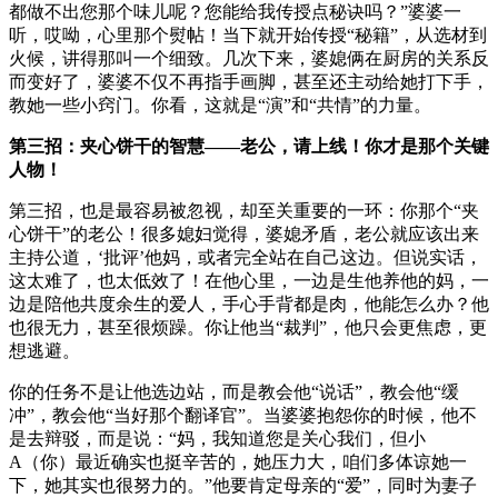
都做不出您那个味儿呢？您能给我传授点秘诀吗？”婆婆一
听，哎呦，心里那个熨帖！当下就开始传授“秘籍”，从选材到
火候，讲得那叫一个细致。几次下来，婆媳俩在厨房的关系反
而变好了，婆婆不仅不再指手画脚，甚至还主动给她打下手，
教她一些小窍门。你看，这就是“演”和“共情”的力量。
第三招：夹心饼干的智慧——老公，请上线！你才是那个关键
人物！
第三招，也是最容易被忽视，却至关重要的一环：你那个“夹
心饼干”的老公！很多媳妇觉得，婆媳矛盾，老公就应该出来
主持公道，‘批评’他妈，或者完全站在自己这边。但说实话，
这太难了，也太低效了！在他心里，一边是生他养他的妈，一
边是陪他共度余生的爱人，手心手背都是肉，他能怎么办？他
也很无力，甚至很烦躁。你让他当“裁判”，他只会更焦虑，更
想逃避。
你的任务不是让他选边站，而是教会他“说话”，教会他“缓
冲”，教会他“当好那个翻译官”。当婆婆抱怨你的时候，他不
是去辩驳，而是说：“妈，我知道您是关心我们，但小
A（你）最近确实也挺辛苦的，她压力大，咱们多体谅她一
下，她其实也很努力的。”他要肯定母亲的“爱”，同时为妻子