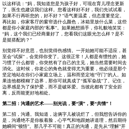
以这样说：“妈，我知道您是为孩子好，可现在育儿理念更新
了，医生也建议我们这样。您看这样好不好，我们先试试看，
如果不行再听您的，好不好？”语气要温柔，但态度要坚定。
再比如，你家客厅的窗帘选什么颜色，冰箱里放什么菜，这些
都是你小家庭内部的“私事”。如果她想插手，你礼貌地笑笑：
“妈，这个我们已经商量好了，您看我们这眼光怎么样？是不
是挺搭配的？”
别觉得不好意思，也别觉得伤感情。一开始她可能不适应，甚
至会“试探”，会觉得你变了。这很正常！人都是有惯性的，她
习惯了什么都管，你突然有了自己的主见，她当然需要时间去
消化。这时候，你老公的角色就变得尤为重要，他必须是那个
坚定地站在你们小家庭立场上，温和而坚定地“守门”的人。如
果连他都模糊了边界，那你可就真成了“孤军奋战”了。记住，
边界感是为了保护爱，而不是破坏爱。当彼此都有了安全距
离，反而能更好地相处。
第二招：沟通的艺术——别光说，要“演”，要“共情”！
第二招，沟通。我知道，这俩字儿被说烂了，但我想告诉你的
是，沟通绝不是你板着脸，心平气和地跟她讲道理，然后期待
她瞬间“顿悟”。那几乎不可能！真正的沟通，是先从“理解”开