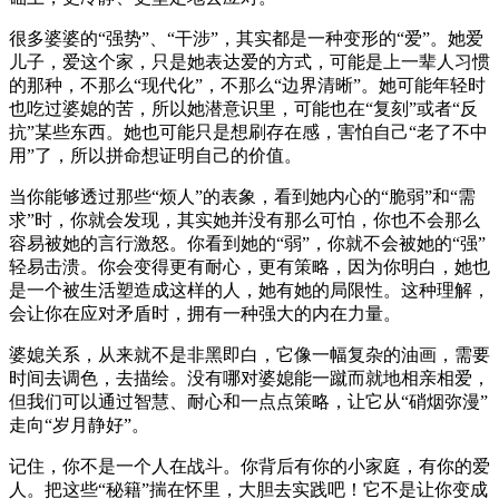
很多婆婆的“强势”、“干涉”，其实都是一种变形的“爱”。她爱
儿子，爱这个家，只是她表达爱的方式，可能是上一辈人习惯
的那种，不那么“现代化”，不那么“边界清晰”。她可能年轻时
也吃过婆媳的苦，所以她潜意识里，可能也在“复刻”或者“反
抗”某些东西。她也可能只是想刷存在感，害怕自己“老了不中
用”了，所以拼命想证明自己的价值。
当你能够透过那些“烦人”的表象，看到她内心的“脆弱”和“需
求”时，你就会发现，其实她并没有那么可怕，你也不会那么
容易被她的言行激怒。你看到她的“弱”，你就不会被她的“强”
轻易击溃。你会变得更有耐心，更有策略，因为你明白，她也
是一个被生活塑造成这样的人，她有她的局限性。这种理解，
会让你在应对矛盾时，拥有一种强大的内在力量。
婆媳关系，从来就不是非黑即白，它像一幅复杂的油画，需要
时间去调色，去描绘。没有哪对婆媳能一蹴而就地相亲相爱，
但我们可以通过智慧、耐心和一点点策略，让它从“硝烟弥漫”
走向“岁月静好”。
记住，你不是一个人在战斗。你背后有你的小家庭，有你的爱
人。把这些“秘籍”揣在怀里，大胆去实践吧！它不是让你变成