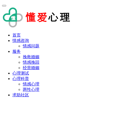
首页
情感咨询
情感问题
服务
挽救婚姻
情感挽回
经营婚姻
心理测试
心理科普
情感心理
两性心理
求助社区