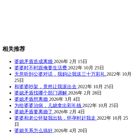
相关推荐
婆媳矛盾造成离婚
2026年 2月 15日
婆婆时不时跟俺要生活费
2022年 10月 25日
无意听到公婆对话，我妈让我送三十万彩礼
2022年 10月
25日
和婆婆吵架，竟然让我滚出去
2022年 10月 25日
婆媳矛盾找哪个部门调解
2026年 2月 28日
婆媳矛盾想离婚
2026年 3月 4日
为给婆婆治病，儿媳拿出彩礼钱
2022年 10月 25日
婆媳矛盾要离婚了
2026年 2月 4日
婆婆和老公怀疑我出轨，怀孕时赶我走
2022年 10月 25
日
婆媳关系怎么搞好
2026年 4月 20日