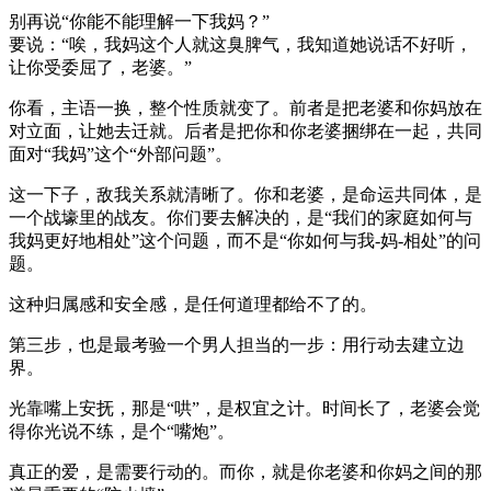
别再说“你能不能理解一下我妈？”
要说：“唉，我妈这个人就这臭脾气，我知道她说话不好听，
让你受委屈了，老婆。”
你看，主语一换，整个性质就变了。前者是把老婆和你妈放在
对立面，让她去迁就。后者是把你和你老婆捆绑在一起，共同
面对“我妈”这个“外部问题”。
这一下子，敌我关系就清晰了。你和老婆，是命运共同体，是
一个战壕里的战友。你们要去解决的，是“我们的家庭如何与
我妈更好地相处”这个问题，而不是“你如何与我-妈-相处”的问
题。
这种归属感和安全感，是任何道理都给不了的。
第三步，也是最考验一个男人担当的一步：用行动去建立边
界。
光靠嘴上安抚，那是“哄”，是权宜之计。时间长了，老婆会觉
得你光说不练，是个“嘴炮”。
真正的爱，是需要行动的。而你，就是你老婆和你妈之间的那