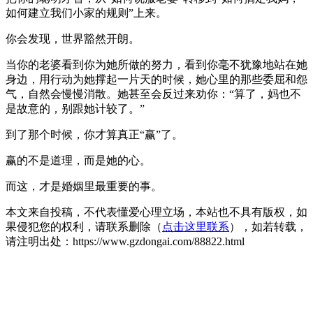
如何建立我们小家的规则”上来。
你会发现，世界豁然开朗。
当你的老婆看到你为她所做的努力，看到你毫不犹豫地站在她
身边，用行动为她撑起一片天的时候，她心里的那些委屈和怨
气，自然会慢慢消散。她甚至会反过来劝你：“算了，妈也不
是故意的，别跟她计较了。”
到了那个时候，你才算真正“赢”了。
赢的不是道理，而是她的心。
而这，才是婚姻里最重要的事。
本文来自投稿，不代表懂爱心理立场，本站也不具有版权，如
果侵犯您的权利，请联系删除（
点击这里联系
），如若转载，
请注明出处：https://www.gzdongai.com/88822.html