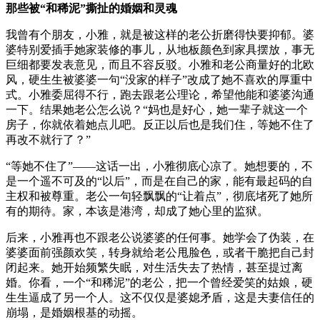
那些被“和稀泥”撕扯的婚姻和灵魂
我曾有个朋友，小雅，就是被这样的老公折磨得快要抑郁。婆
婆特别爱插手她家装修的事儿，从地板颜色到家具摆放，事无
巨细都要发表意见，而且不容反驳。小雅和老公商量好的北欧
风，硬生生被婆婆一句“没家的样子”改成了她不喜欢的厚重中
式。小雅委屈得不行，跑去跟老公理论，希望他能和婆婆沟通
一下。结果她老公怎么说？“妈也是好心，她一辈子就这一个
房子，你就依着她点儿吧。反正以后也是我们住，等她不住了
再改不就行了？”
“等她不住了”——这话一出，小雅彻底心凉了。她想要的，不
是一个遥不可及的“以后”，而是在自己的家，能有最起码的自
主权和被尊重。老公一句轻飘飘的“让着点”，彻底堵死了她所
有的期待。家，本该是港湾，却成了她心里的监狱。
后来，小雅再也不跟老公说婆婆的任何事。她学会了伪装，在
婆婆面前强颜欢笑，转身就给老公甩脸色，或者干脆把自己封
闭起来。她开始频繁失眠，对生活失去了热情，甚至提过离
婚。你看，一个“和稀泥”的老公，把一个曾经爱笑的姑娘，硬
生生逼成了另一个人。这不仅仅是婆媳矛盾，这是夫妻信任的
崩塌，是婚姻根基的动摇。