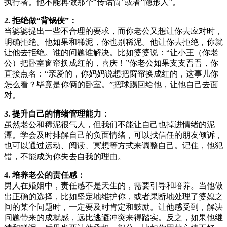
执行者。他不能再做那个“传话筒”或者“隐形人”。
2. 拒绝做“背锅侠”：
当婆婆提出一些不合理的要求，而你老公又想让你去应对时，
明确拒绝。他如果和稀泥，你也别稀泥。他让你去拒绝，你就
让他去拒绝。谁的问题谁解决。比如婆婆说：“让小王（你老
公）把卧室窗帘换成红的，喜庆！”你老公如果支支吾吾，你
直接点名：“亲爱的，你妈妈说想把窗帘换成红的，这事儿你
怎么看？毕竟是你俩的卧室。”把球踢回给他，让他自己去面
对。
3. 提升自己的情绪管理能力：
虽然老公和稀泥很气人，但我们不能让自己也掉进情绪的泥
潭。学会及时排解自己的负面情绪，可以找信任的朋友倾诉，
也可以通过运动、阅读、冥想等方式来调整自己。记住，他犯
错，不能成为你失去自我的理由。
4. 培养老公的责任感：
男人在婚姻中，责任感不是天生的，需要引导和培养。当他做
出正确的选择，比如坚定地维护你，或者果断地处理了婆媳之
间的某个问题时，一定要及时肯定和鼓励。让他感受到，解决
问题带来的成就感，远比逃避冲突来得踏实。反之，如果他继