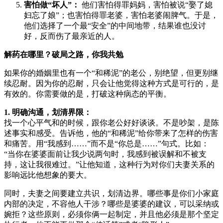
害怕做“坏人”：
他们害怕得罪妈妈，害怕被说“娶了媳
妇忘了娘”；也害怕得罪老婆，害怕老婆闹脾气。于是，
他们选择了一个最“安全”的中间地带，结果谁也没讨
好，反而伤了最亲近的人。
解药在哪里？破局之路，你我共勉
如果你的婚姻里也有一个“和稀泥”的老公，别绝望，但更别继
续忍耐。因为你的忍耐，只会让他觉得这种方式是可行的，是
有效的。你需要做的是，打破这种病态的平衡。
1. 明确沟通，划清界限：
找一个心平气和的时候，跟你老公好好谈谈。不是吵架，是陈
述事实和感受。告诉他，他的“和稀泥”给你带来了怎样的伤害
和痛苦。用“我感到……”而不是“你总是……”句式。比如：
“当你在婆婆面前让我少说两句时，我感到被误解和不被支
持，这让我很难过。”让他知道，这种行为对你们夫妻关系的
影响远比他想象的要大。
同时，夫妻之间要建立共识，划清边界。哪些事是你们小家庭
内部的决定，不容他人干涉？哪些是婆婆的建议，可以采纳或
婉拒？这些原则，必须你俩一起制定，并且他必须是那个坚定