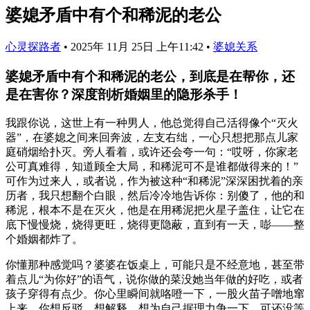
婆媳矛盾中有个和稀泥的老公
心灵探路者
•
2025年 11月 25日 上午11:42
•
婆媳关系
婆媳矛盾中有个和稀泥的老公，到底是在帮你，还
是在害你？深度剖析婚姻里的隐形杀手！
我跟你说，这世上有一种男人，他总觉得自己活得像个“灭火
器”，在婆媳之间来回奔波，左支右绌，一心只想把那点儿家
庭硝烟给扑灭。旁人看着，或许还会夸一句：“哎呀，你家老
公可真难得，知道顾全大局，和稀泥可不是谁都做得来的！”
可作为过来人，或者说，作为被这种“和稀泥”深深困扰着的亲
历者，我只想翻个白眼，然后冷冷地告诉你：别傻了，他的和
稀泥，根本不是在灭火，他是在用稀泥把火星子盖住，让它在
底下慢慢烧，烧得更旺，烧得更隐蔽，直到有一天，嘭——整
个婚姻都炸了。
你懂那种感觉吗？婆婆在饭桌上，可能只是不经意地，甚至带
着点儿“为你好”的语气，说你做的菜没她当年做的好吃，或者
孩子穿得有点少。你心里瞬间就咯噔一下，一股火苗子噌地窜
上来。你想反驳，想解释，想为自己据理力争一下。可还没等