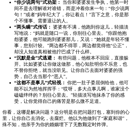
“你少说两句”式劝架：
当你和婆婆发生争执，他第一时
间不是去理解谁对谁错，而是冲着你来一句：“你少说两
句！”或者“妈年纪大了，你让着点！”言下之意，你是那
个不懂事、需要退让的人。
“两头瞒”式传话：
婆婆有不满，他跑到你这儿，轻描淡
写地说：“妈就是随口一说，你别往心里去。”你跟他抱
怨婆婆，他可能跑到婆婆那儿，又说：“她就是年轻不懂
事，您别计较。”两边都不得罪，两边都觉得他“公正”，
却没人知道真相被他拧巴成了什么样。
“沉默是金”式逃避：
有些问题，他根本不回应，直接躲
开。比如婆婆让你做这做那，他心知肚明你不乐意，也
不替你拒绝，就当没听见。让你自己去面对婆婆的强
势，自己去当那个“恶人”。
“这都不是事儿”式轻视：
你把一肚子委屈倒给他，他可
能不以为然地挥挥手：“哎呀，多大点事儿啊，谁家没个
磕磕绊绊的？别往心里去。”轻描淡写地抹杀了你的感
受，让你觉得自己的痛苦是那么微不足道。
你看，这哪是解决问题？这分明是在把问题打包，塞到你的心
里，让你自己去消化，去腐烂。他以为他做到了“家庭和谐”，
殊不知，他亲手为你的婚姻埋下了无数颗定时炸弹。