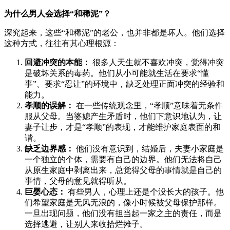
为什么男人会选择“和稀泥”？
深究起来，这些“和稀泥”的老公，也并非都是坏人。他们选择
这种方式，往往有其心理根源：
回避冲突的本能：
很多人天生就不喜欢冲突，觉得冲突
是破坏关系的毒药。他们从小可能就生活在要求“懂
事”、要求“忍让”的环境中，缺乏处理正面冲突的经验和
能力。
孝顺的误解：
在一些传统观念里，“孝顺”意味着无条件
服从父母。当婆媳产生矛盾时，他们下意识地认为，让
妻子让步，才是“孝顺”的表现，才能维护家庭表面的和
谐。
缺乏边界感：
他们没有意识到，结婚后，夫妻小家庭是
一个独立的个体，需要有自己的边界。他们无法将自己
从原生家庭中剥离出来，总觉得父母的事情就是自己的
事情，父母的意见就得听从。
巨婴心态：
有些男人，心理上还是个没长大的孩子。他
们希望家庭是无风无浪的，像小时候被父母保护那样。
一旦出现问题，他们没有担当起一家之主的责任，而是
选择逃避，让别人来收拾烂摊子。