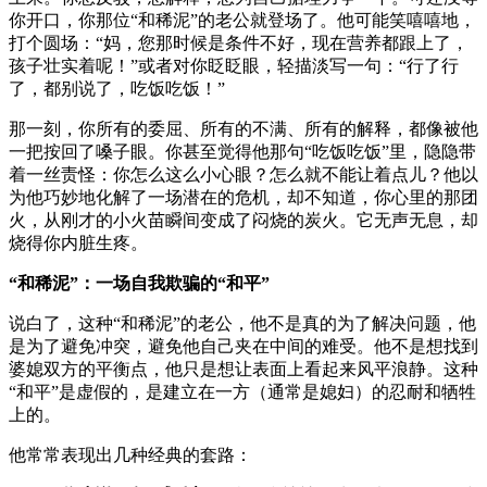
你开口，你那位“和稀泥”的老公就登场了。他可能笑嘻嘻地，
打个圆场：“妈，您那时候是条件不好，现在营养都跟上了，
孩子壮实着呢！”或者对你眨眨眼，轻描淡写一句：“行了行
了，都别说了，吃饭吃饭！”
那一刻，你所有的委屈、所有的不满、所有的解释，都像被他
一把按回了嗓子眼。你甚至觉得他那句“吃饭吃饭”里，隐隐带
着一丝责怪：你怎么这么小心眼？怎么就不能让着点儿？他以
为他巧妙地化解了一场潜在的危机，却不知道，你心里的那团
火，从刚才的小火苗瞬间变成了闷烧的炭火。它无声无息，却
烧得你内脏生疼。
“和稀泥”：一场自我欺骗的“和平”
说白了，这种“和稀泥”的老公，他不是真的为了解决问题，他
是为了避免冲突，避免他自己夹在中间的难受。他不是想找到
婆媳双方的平衡点，他只是想让表面上看起来风平浪静。这种
“和平”是虚假的，是建立在一方（通常是媳妇）的忍耐和牺牲
上的。
他常常表现出几种经典的套路：