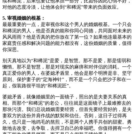
续和稀泥，后果也要让他承担一部分，比如你因此心情不好，
对他的态度冷淡，让他体会到“和稀泥”带来的负面效应。
5. 审视婚姻的根基：
最最重要的一点，是审视你和这个男人的婚姻根基。一个只会
和稀泥的男人，他是否真的能和你同心同德，共同面对未来的
风风雨雨？他是否真的把你放在了第一位？如果他连最基本的
家庭责任感和解决问题的能力都没有，这份婚姻的质量，值得
你深思。
别天真地以为“和稀泥”是爱，是智慧。那不是爱，那是懦弱和
懒惰。那不是智慧，那是对现实的麻痹和对伴侣的消耗。一个
真正爱你的男人，在婆媳矛盾里，他会是那个明辨是非、坚守
原则、保护妻子的“定海神针”，而不是一个只会把沙子和在一
起，假装路很平坦的“和稀泥匠”。
婆媳矛盾，就像婚姻里的一面镜子，照出的是夫妻关系的真
相。而那个“和稀泥”的老公，往往就是这面镜子上最难擦去的
那块污渍。我们总说婚姻需要经营，但首先要经营好的，是夫
妻双方的这份并肩作战的默契和信任。否则，这日子过得再
久，也只是一地鸡毛的熬煎，不是两个人携手共创的甜蜜。勇
敢地去改变，去争取，去捍卫自己的幸福吧。你值得拥有一个