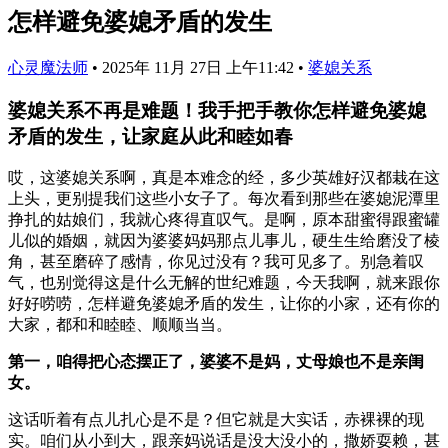
怎样避免婆媳矛盾的发生
心灵魔法师
•
2025年 11月 27日 上午11:42
•
婆媳关系
婆媳关系不再是难题！我手把手教你怎样避免婆媳
矛盾的发生，让家庭从此和睦如春
哎，这婆媳关系啊，真是本难念的经，多少英雄好汉都栽在这
上头，更别提我们这些小女子了。每次看到那些在婆媳泥潭里
挣扎的姑娘们，我就心疼得直叹气。是啊，原本甜蜜得跟蜜罐
儿似的婚姻，就因为婆婆妈妈那点儿事儿，硬生生给磨没了棱
角，甚至磨碎了感情，你见过没有？我可见多了。别急着叹
气，也别觉得这是什么无解的世纪难题，今天我啊，就来跟你
好好唠唠，怎样避免婆媳矛盾的发生，让你的小家，还有你的
大家，都和和睦睦、顺顺当当。
第一，咱得把心态摆正了，婆婆不是妈，丈母娘也不是亲闺
女。
这话听着有点儿扎心是不是？但它就是大实话，赤裸裸的现
实。咱们从小到大，跟亲妈说话是没大没小的，撒娇耍赖，甚