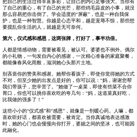
把自己的生活过得丰富多彩，让自己的内心足够强大。当你有
了自己的重心，有了自己的光芒，那些鸡毛蒜皮的小事，就没
那么容易把你击倒了。学会适度的“屏蔽”，也是一种自我保
护，也是一种智慧。你越是心态平和，越是宠辱不惊，那些想
要搅乱你生活的人，就越是无可奈何。
第六，仪式感和感恩，这两张牌，打好了，事半功倍。
人都是情感动物，需要被看见，被认可。婆婆也不例外。偶尔
的小礼物，一句发自内心的感谢，一次精心准备的家庭聚餐，
都能像春风化雨般，滋润她心头那片土地。
别吝啬你的赞美和感谢。她帮你看孩子，即使你觉得她的方式
不对，但至少她的出发点是好的，你可以说：“妈，谢谢您帮
我们带孩子，您辛苦了。”她做了一桌菜，即使有些菜不合你
胃口，你也可以挑你喜欢吃的夸几句：“妈，这道菜真好吃，
比我做的强多了！”
这些小小的“仪式感”和“感恩”，就像是一剂暖心药。人嘛，都
喜欢听好话，都喜欢被需要，被肯定。当你真诚地表达感激
时，她的心门也会慢慢向你打开，婆媳之间的坚冰，也可能因
此融化。