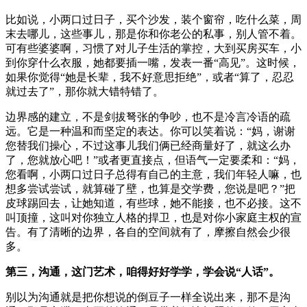
比如说，小两口过日子，买个沙发，装个窗帘，吃什么菜，周
末去哪儿，这些事儿，那是你和你老公的私事，别人管不着。
可有些婆婆啊，习惯了对儿子生活的掌控，大到买房买车，小
到你穿什么衣服，她都要插一嘴，发表一番“高见”。这时候，
如果你觉得“她是长辈，我不好意思拒绝”，或者“算了，忍忍
就过去了”，那你就大错特错了。
边界感的建立，不是剑拔弩张的争吵，也不是冷言冷语的疏
远。它是一种温和而坚定的表达。你可以笑着说：“妈，谢谢
您替我们操心，不过这事儿我们俩已经商量好了，就这么办
了，您就放心吧！”或者更直接点，但语气一定要柔和：“妈，
您看啊，小两口过日子总得有自己的主意，我们年轻人嘛，也
想多尝试尝试，就算碰了壁，也算是交学费，您说是吧？”把
皮球踢回去，让她知道，有些球，她不能接，也不必接。这不
叫顶撞，这叫对你独立人格的捍卫，也是对你小家庭主权的宣
告。有了清晰的边界，各自的空间就有了，摩擦自然会少很
多。
第三，沟通，这门艺术，咱得好好学学，学会说“人话”。
别以为沟通就是把你想说的倒豆子一样全说出来，那不是沟