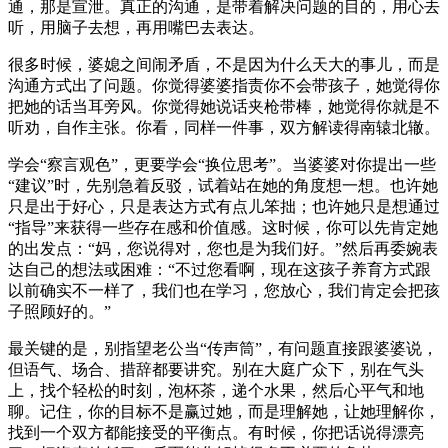
通，那是宣泄。真正的沟通，是带着解决问题的目的，用心去
听，用脑子去想，再用嘴巴去表达。
很多时候，婆媳之间闹矛盾，不是因为什么天大的事儿，而是
沟通方式出了问题。你觉得婆婆指责你不会带孩子，她觉得你
把她的话当耳旁风。你觉得她说话夹枪带棒，她觉得你就是不
听劝，自作主张。你看，同样一件事，双方解读得南辕北辙。
学会“察言观色”，更要学会“换位思考”。当婆婆对你提出一些
“建议”时，先别急着反驳，试着站在她的角度想一想。也许她
只是出于好心，只是表达方式有点儿笨拙；也许她只是想通过
“指导”来获得一些存在感和价值感。这时候，你可以先肯定她
的出发点：“妈，您说得对，您也是为我们好。”然后再委婉表
达自己的想法或困难：“不过您看啊，现在这孩子养育方式跟
以前确实不一样了，我们也在学习，您放心，我们肯定会把孩
子照顾好的。”
最关键的是，别指望老公当“传声筒”，有问题直接跟婆婆说，
但语气、场合、措辞都要讲究。别在大庭广众下，别在气头
上，找个轻松的时刻，泡杯茶，递个水果，然后心平气和地
聊。记住，你的目标不是赢过她，而是理解她，让她理解你，
找到一个双方都能接受的平衡点。有时候，你把话说得漂亮