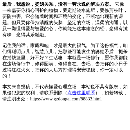
最后，我想说，婆媳关系，没有一劳永逸的解决方案。
它像
一株需要你精心呵护的植物，要定期浇水施肥，要修剪枝叶，
要防虫害。它会随着时间和环境的变化，不断地出现新的课
题。但只要你保持清醒的头脑，坚定的立场，温柔的沟通，以
及一颗懂得爱与被爱的心，你就能把这本难念的经，念得有滋
有味，念得其乐融融。
记住我的话，家庭和睦，才是最大的福气。为了这份福气，咱
们得聪明点儿，智慧点儿，把那些可能发生的婆媳矛盾，扼杀
在摇钱篮里，好不好？生活嘛，本就是一场修行，愿你我都能
在这场修行中，修得圆满，修得自在。去吧，去把你的小日子
过得红红火火，把你的大后方打理得安安稳稳，你一定可以
的！
本文来自投稿，不代表懂爱心理立场，本站也不具有版权，如
果侵犯您的权利，请联系删除（
点击这里联系
），如若转载，
请注明出处：https://www.gzdongai.com/88833.html