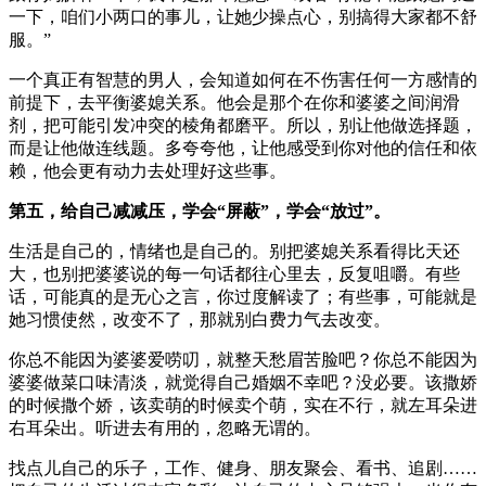
一下，咱们小两口的事儿，让她少操点心，别搞得大家都不舒
服。”
一个真正有智慧的男人，会知道如何在不伤害任何一方感情的
前提下，去平衡婆媳关系。他会是那个在你和婆婆之间润滑
剂，把可能引发冲突的棱角都磨平。所以，别让他做选择题，
而是让他做连线题。多夸夸他，让他感受到你对他的信任和依
赖，他会更有动力去处理好这些事。
第五，给自己减减压，学会“屏蔽”，学会“放过”。
生活是自己的，情绪也是自己的。别把婆媳关系看得比天还
大，也别把婆婆说的每一句话都往心里去，反复咀嚼。有些
话，可能真的是无心之言，你过度解读了；有些事，可能就是
她习惯使然，改变不了，那就别白费力气去改变。
你总不能因为婆婆爱唠叨，就整天愁眉苦脸吧？你总不能因为
婆婆做菜口味清淡，就觉得自己婚姻不幸吧？没必要。该撒娇
的时候撒个娇，该卖萌的时候卖个萌，实在不行，就左耳朵进
右耳朵出。听进去有用的，忽略无谓的。
找点儿自己的乐子，工作、健身、朋友聚会、看书、追剧……