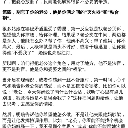
了，把姿态放低了，反而能化解掉很多不必要的争执。
第四，别忘了你的老公，他是你俩之间的“灭火器”和“粘合
剂”。
很多姑娘在婆媳矛盾里受了委屈，第一反应就是找老公哭诉，
指望他为你撑腰，给你评理。结果呢？老公夹在中间，两边都
是亲人，他能怎么办？帮了你，他妈不高兴；帮了他妈，你不
高兴。最后，大概率就是两头不讨好，或者干脆逃避，让你觉
得他“不爱我了”，婚姻也亮起红灯。
所以啊，咱们得把老公这个角色，用对了地方。他不是法官，
更不是判官。他是你和婆婆之间的“桥梁”。
当矛盾初现端倪，或者你感到一丝不舒服时，第一时间，心平
气和地告诉老公你的感受，而不是直接指责婆婆。比如你可以
说：“老公，今天你妈说了句什么什么话，我听了心里有点儿
别扭，我觉得她是不是误会我了？”这样把问题抛给他，让他
去思考，去感受你的情绪。
然后，明确告诉他你希望他怎么做。不是让他去跟他妈吵架，
而是让他发挥协调作用。比如：“老公，你看能不能找个机会
跟你妈解释一下，我不是那个意思？”或者“你能不能跟她沟通