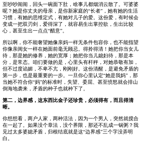
至吵吵闹闹，回头一碗面下肚，啥事儿都烟消云散了。可婆婆
呢？她是你丈夫的母亲，是你新家庭的“长者”，她有她的生活
习惯，有她的思维定式，有她对儿子的爱。这份爱，有时候会
变成一把双刃剑，爱得深了，就容易生出掌控欲，生出比较
心，甚至生出一点点“醋意”。
所以啊，你不能奢望她像亲妈一样无条件包容你，也不能指望
你像亲闺女一样在她面前毫无顾忌。得拎得清！她把你当女儿
待，那是她的修养，她的宽厚；她把你当儿媳妇待，那是本
分，是常态。咱们要做的是，心里头有杆秤，对她恭敬有加，
但不过度谄媚，不卑不亢，刚刚好。这份清醒，是避免矛盾的
第一步，也是最重要的一步。一旦你心里认定“她是我妈”，那
当她不符合你“妈”的标准时，失望、委屈、甚至愤怒就会排山
倒海地袭来，矛盾的种子也就种下了。
第二，边界感，这东西比金子还珍贵，必须得有，而且得清
晰。
你想想看，两户人家，两种活法，因为一个男人，突然就搅合
在一起了。如果没个章法，没个界限，那还不乱成一锅粥？我
见过太多婆媳矛盾，归根结底就是这“边界感”三个字没弄明
白。