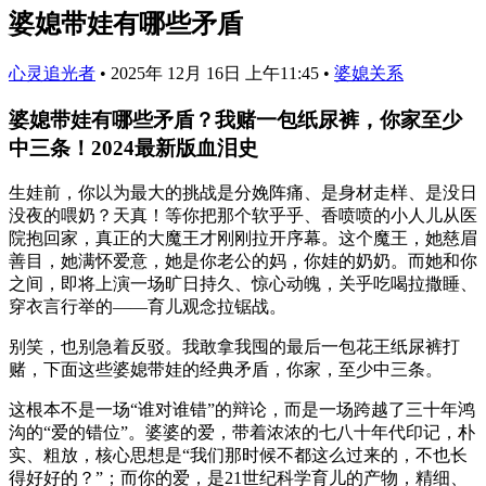
婆媳带娃有哪些矛盾
心灵追光者
•
2025年 12月 16日 上午11:45
•
婆媳关系
婆媳带娃有哪些矛盾？我赌一包纸尿裤，你家至少
中三条！2024最新版血泪史
生娃前，你以为最大的挑战是分娩阵痛、是身材走样、是没日
没夜的喂奶？天真！等你把那个软乎乎、香喷喷的小人儿从医
院抱回家，真正的大魔王才刚刚拉开序幕。这个魔王，她慈眉
善目，她满怀爱意，她是你老公的妈，你娃的奶奶。而她和你
之间，即将上演一场旷日持久、惊心动魄，关乎吃喝拉撒睡、
穿衣言行举的——育儿观念拉锯战。
别笑，也别急着反驳。我敢拿我囤的最后一包花王纸尿裤打
赌，下面这些婆媳带娃的经典矛盾，你家，至少中三条。
这根本不是一场“谁对谁错”的辩论，而是一场跨越了三十年鸿
沟的“爱的错位”。婆婆的爱，带着浓浓的七八十年代印记，朴
实、粗放，核心思想是“我们那时候不都这么过来的，不也长
得好好的？”；而你的爱，是21世纪科学育儿的产物，精细、