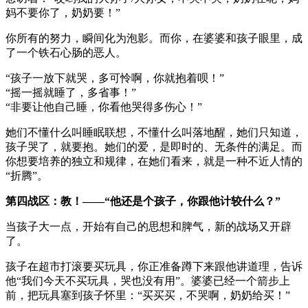
妈不要你了，奶奶要！”
你所有的努力，瞬间化为泡影。而你，在婆婆和孩子眼里，成
了一个铁石心肠的恶人。
“孩子一放下就哭，多可怜啊，你就抱着呗！”
“摇一摇就睡了，多省事！”
“非要让他自己睡，你看他哭得多伤心！”
她们不懂什么叫睡眠联想，不懂什么叫落地醒，她们只知道，
孩子哭了，就要抱。她们的爱，是即时的、无条件的满足。而
你想要培养的独立和规律，在她们看来，就是一种不近人情的
“折腾”。
第四战区：教！——“他还是个孩子，你跟他计较什么？”
当孩子大一点，开始有自己的思想和脾气，新的战场又开辟
了。
孩子在超市打滚要买玩具，你正准备蹲下来跟他讲道理，告诉
他“我们今天不买玩具，哭也没有用”。婆婆已经一个箭步上
前，把玩具塞到孩子怀里：“买买买，不哭啊，奶奶给买！”