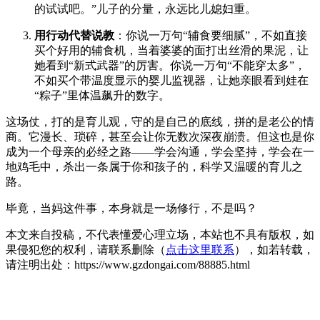
的试试吧。”儿子的分量，永远比儿媳妇重。
用行动代替说教
：你说一万句“辅食要细腻”，不如直接
买个好用的辅食机，当着婆婆的面打出丝滑的果泥，让
她看到“新式武器”的厉害。你说一万句“不能穿太多”，
不如买个带温度显示的婴儿监视器，让她亲眼看到娃在
“粽子”里体温飙升的数字。
这场仗，打的是育儿观，守的是自己的底线，拼的是老公的情
商。它漫长、琐碎，甚至会让你无数次深夜崩溃。但这也是你
成为一个母亲的必经之路——学会沟通，学会坚持，学会在一
地鸡毛中，杀出一条属于你和孩子的，科学又温暖的育儿之
路。
毕竟，当妈这件事，本身就是一场修行，不是吗？
本文来自投稿，不代表懂爱心理立场，本站也不具有版权，如
果侵犯您的权利，请联系删除（
点击这里联系
），如若转载，
请注明出处：https://www.gzdongai.com/88885.html