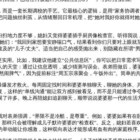
而是一套长期调校的手艺。它最核心的逻辑，是用“家务协调者”
问题抽丝剥茧，从情绪掰回日常机理，把“她对我好你就得对她
妇扫地力度不够，媳妇又觉得婆婆插手厨房像检查官。听得我说
她们：“我回到家想要安静喘口气，结果看到你们只要对上眼就
及的“儿子/丈夫”。适当把自己的感受抛出来，别隐藏在所谓“
更实用。比如，我建议他建立“公共信息区”，你可以把日常需求
人的天堂：通过让信息透明，减少猜测与误会。表弟照做后，婆婆
突然闹脾气”，因为提前标注“周五宗亲聚会，午饭外出”。简单
风暴爆发才救火。每周固定找时间和婆婆单独聊天，聊她的身体、
复，这样的“单线沟通”能让双方感到被看见，而不是只能通过争
展了许多。晚上再陪媳妇追剧聊天，顺带说说婆婆那一代的生活
我对表弟强调，“界限不是冷酷，是尊重”。例如，婆婆如果有在
，那样只会被理解成儿子默许婆婆的“检查权”。反之，媳妇若喜
的举动能让你感激，这种双向表达才能形成有血有肉的家庭秩序