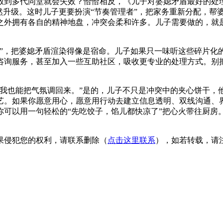
放到多代同堂就会失效？恰恰相反，《儿子对婆媳矛盾最好的处
然升级。这时儿子更要扮演“节奏管理者”，把家务重新分配，帮
之外拥有各自的精神地盘，冲突会柔和许多。儿子需要做的，就是
，把婆媳矛盾渲染得像是宿命。儿子如果只一味听这些碎片化的“
咨询服务，甚至加入一些互助社区，吸收更专业的处理方式。别
来我也能把气氛调回来。”是的，儿子不只是冲突中的夹心饼干，
艺。如果你愿意用心，愿意用行动去建立信息透明、双线沟通、
你可以用一句轻松的“先吃饺子，馅儿都快凉了”把心火带往厨房
果侵犯您的权利，请联系删除（
点击这里联系
），如若转载，请注明出处：h