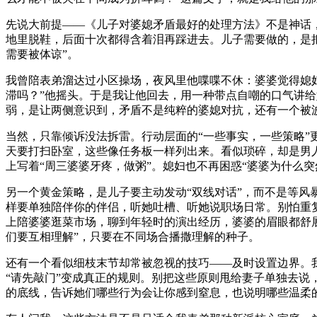
先说大前提——《儿子对婆媳矛盾最好的处理方法》不是神话，
地里脱鞋，后面十次都得含着泪再踩进去。儿子需要做的，是把
需要被体谅”。
我曾陪表弟溜达过小区操场，夜风里他喋喋不休：婆婆觉得媳
滞吗？”他摇头。于是我让他回去，用一种带点自嘲的口气讲给
弱，是让两侧意识到，矛盾不是纯粹的婆媳对抗，还有一个被波
当然，只靠倾诉没法拆雷。行动层面的“一些事实，一些策略”
天要打扫卧室，这些像任务板一样列出来。看似琐碎，却是男
上写着“周三婆婆牙疼，做粥”。媳妇也不再困惑“婆婆为什么
另一个黄金策略，是儿子要主动发动“双线对话”，而不是等
样要单独陪伴你的伴侣，听她吐槽、听她说职场日常。别怕重
上陪婆婆逛菜市场，聊到年轻时的演出经历，婆婆的眉眼都舒
们要互相理解”，只要在不同场合播撒理解的种子。
还有一个看似细枝末节却常被忽视的技巧——及时设置边界。
“请先敲门”变成真正的规则。别把这些原则甩给妻子单独去说
的底线，告诉她们哪些行为会让你感到窒息，也说明哪些温柔