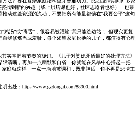
理方法》要在复杂家庭结构里才更显功力。比如疫情期间许多家
婆婆找到新的兴趣（线上烘焙课也好，社区志愿者也好），也鼓
推动这些资源的流动，不要把所有能量都锁在“我要公平”这句
鸡汤”或“毒舌”，很容易被灌输“我只能选边站”。但现实更复
把自我修炼当成羞耻，每个渴望家庭松弛的儿子，都值得有心理
他其实掌握着节奏的旋钮。《儿子对婆媳矛盾最好的处理方法》
界限清晰，再加一点幽默和自省，你就能在风暴中心搭起一把
。家庭就这样，一点一滴地被调和，既非神话，也不再是悲情主
ttps://www.gzdongai.com/88900.html