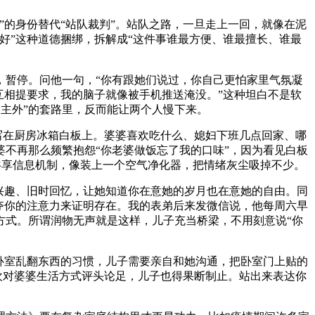
的身份替代“站队裁判”。站队之路，一旦走上一回，就像在泥
好”这种道德捆绑，拆解成“这件事谁最方便、谁最擅长、谁最
，暂停。问他一句，“你有跟她们说过，你自己更怕家里气氛凝
互相提要求，我的脑子就像被手机推送淹没。”这种坦白不是软
男主外”的套路里，反而能让两个人慢下来。
写在厨房冰箱白板上。婆婆喜欢吃什么、媳妇下班几点回家、哪
不再那么频繁抱怨“你老婆做饭忘了我的口味”，因为看见白板
的共享信息机制，像装上一个空气净化器，把情绪灰尘吸掉不少。
兴趣、旧时回忆，让她知道你在意她的岁月也在意她的自由。同
夺你的注意力来证明存在。我的表弟后来发微信说，他每周六早
方式。所谓润物无声就是这样，儿子充当桥梁，不用刻意说“你
卧室乱翻东西的习惯，儿子需要亲自和她沟通，把卧室门上贴的
欢对婆婆生活方式评头论足，儿子也得果断制止。站出来表达你
。