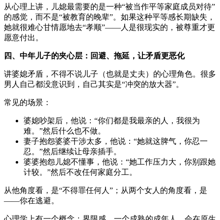
从心理上讲，儿媳最需要的是一种“被当作平等家庭成员对待”
的感觉，而不是“被教育的晚辈”。如果这种平等感长期缺失，
她就很难心甘情愿地去“孝顺”——人是很现实的，被尊重才更
愿意付出。
四、中年儿子的夹心层：回避、拖延，让矛盾更恶化
讲婆媳矛盾，不得不说儿子（也就是丈夫）的心理角色。很多
男人自己都没意识到，自己其实是“冲突的放大器”。
常见的场景：
婆媳吵架后，他说：“你们都是我最亲的人，我很为
难。”然后什么也不做。
妻子抱怨婆婆干涉太多，他说：“她就这脾气，你忍一
忍。”然后继续让母亲插手。
婆婆抱怨儿媳不懂事，他说：“她工作压力大，你别跟她
计较。”然后不改任何家庭分工。
从他角度看，是“不得罪任何人”；从两个女人的角度看，是
——你在逃避。
心理学上有一个概念：界限感。一个成熟的成年人，会在原生