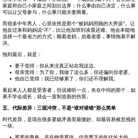
家庭和自己小家庭之间划出边界：什么事由自己决定，什么事
可以让父母参与，什么事只能夫妻商量。
而很多中年男人，心里依然是那个“被妈妈照顾的大男孩”。让
他反过来和妈妈说“不”，比让他加班到凌晨还难。他会本能地
选择一个最省力的方式：顺着老妈，劝着老婆，事情拖着不解
决。
拖到最后，就是：
妻子觉得：你从来没真正站在我这边。
母亲觉得：为了你，我做了这么多，你还偏向你老婆。
他自己觉得：我已经够累了，你们还不理解我。
看起来人人都是受害者，但说难听一点，夹在中间的那个，如
果不学会成长，就会一直制造新的伤害。
五、代际差异：三观冲突，不是“谁对谁错”那么简单
时代差异，是现在很多婆媳矛盾里最微妙、却最容易被忽视的
一块。
婆婆的青春，是在物质紧张、信息匮乏的年代长大的。