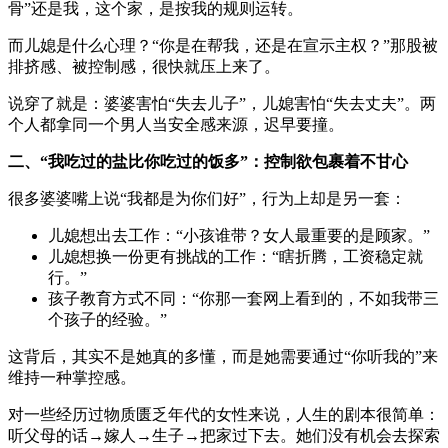
骨”还是我，这个家，是按我的规则运转。
而儿媳是什么心理？“你是在帮我，还是在宣示主权？”那股被
排挤感、被控制感，很快就压上来了。
说穿了就是：婆婆害怕“失去儿子”，儿媳害怕“失去丈夫”。两
个人都拿同一个男人当安全感来源，迟早要撞。
二、“我吃过的盐比你吃过的饭多”：控制欲包裹着不甘心
很多婆婆嘴上说“我都是为你们好”，行为上却是另一套：
儿媳想出去工作：“小孩谁带？女人最重要的是顾家。”
儿媳想换一份更有挑战的工作：“瞎折腾，工资稳定就
行。”
孩子教育方式不同：“你那一套网上看到的，不如我带三
个孩子的经验。”
这背后，其实不是她真的多懂，而是她需要通过“你听我的”来
维持一种掌控感。
对一些经历过物质匮乏年代的女性来说，人生的剧本很简单：
听父母的话→嫁人→生子→把家过下去。她们没有机会去探索