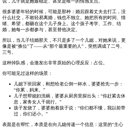
说，儿子就是她最稳定、甚至是唯一的情感支点。
很多婆婆年轻的时候，可能是那种：婚后跟着丈夫去打工，没
什么社交，不敢轻易离婚，钱也不独立。她把所有的时间、情
绪、希望，都砸在这个儿子身上。这个孩子考学、工作、结
婚，她每一步都参与，甚至替他决定。
所以，当儿子结婚那天，不只是多了一个儿媳，对她来说，更
像是被“换位”了——从“那个最重要的人”，突然调成了二号、
三号。
这种掉队感，会激发出非常原始的心理反应：占位。
你可能见过这样的场景：
儿媳下班回家，刚想给老公倒一杯水，婆婆抢先一步：
“你累，妈来。”
儿子想帮媳妇洗碗，婆婆从厨房里探出头：“你赶紧去休
息，家务女人干就行。”
孩子发烧了，婆婆抱着孩子说：“你们都不懂，我以前带
过，你们还小。”
表面是在帮忙，本质是在向儿媳传递一个信息：这里的“主心