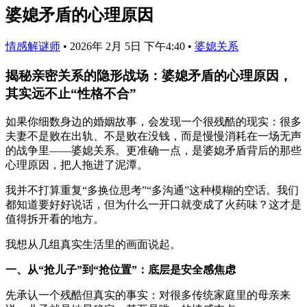
婆媳矛盾的心理原因
情感解谜师
•
2026年 2月 5日 下午4:40
•
婆媳关系
揭秘亲密关系的隐形战场：婆媳矛盾的心理原因，
其实远不止“性格不合”
如果你细数身边的婚姻故事，会发现一个很残酷的现实：很多
夫妻不是败在出轨、不是败在没钱，而是慢慢消耗在一场无声
的战争里——婆媳关系。更准确一点，是婆媳矛盾背后的那些
心理原因，把人拖进了泥潭。
我并不打算重复“多换位思考”“多沟通”这种模糊的空话。我们
都知道要好好说话，但为什么一开口就变成了火药味？这才是
值得拆开看的地方。
我想从几组真实生活里的画面说起。
一、从“抢儿子”到“抢位置”：底层是安全感焦虑
先承认一个残酷但真实的事实：对很多传统家庭里的母亲来