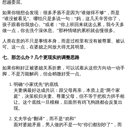
想越委屈。
如果你细想会发现：很多矛盾不是因为“谁做得不够”，而是
“谁没被看见”。哪怕只是多说一句：“妈，这几天辛苦你了，
孩子跟着你我放心。”或者：“你上班回来就这么累，我今天多
做一点，你去洗个澡休息。”那种情绪的累积就会慢很多。
人类在意的不只是事情本身，而是过程里有没有被尊重、被认
可。这一点，在婆媳之间放大得尤其明显。
七、那怎么办？几个更现实的调整思路
如果你刚好正被婆媳关系折磨，可以试着从这些方向动一动手
脚，不是万能解药，但会稍微好受一点。
明确“小家优先”的底线
夫妻俩最好达成共识：跟父母再亲，本质上是“两个家
庭”，决策权归夫妻。尊重父母，但不等于把权力拱手相
让。这个底线一旦模糊，后面所有鸡飞狗跳都会反复出
现。
丈夫学会“翻译”，而不是“劝和”
面对婆媳矛盾，男人做的不是一句“你们都别吵了”，而