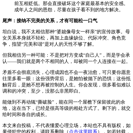
前互相贬低。那会直接破坏这个家庭最基本的安全感。
成年人之间的恩怨，尽量在孩子看不到的地方解决。
尾声：接纳不完美的关系，才有可能松一口气
坦白说，我不太相信那种“婆媳像母女一样亲”的宣传故事。母
女关系本身就不轻松，再加上血缘缺位、代际冲突、角色竞
争，指望“完美和谐”是对人的天性不够了解。
但我相信另一种可能：不是把对方变成“自己人”，而是学会承
认——我们就是两个不相同的人，却被同一个人连接在一起。
矛盾不会彻底消失，心理成因也不会一夜治愈，可只要你愿意
往里多看一眼：这份强势背后，是她怕被抛下的恐惧；这份抵
触背后，是她不想再被控制的人生。你会发现，很多看似难以
调和的冲突，至少，没那么非黑即白。
能做到不再动辄“撕破脸”，能在同一个屋檐下保留彼此的余
地，这在当下，已经是很高等级的相处方式了。剩下的，就交
给时间和各自的成长。
本文来自投稿，不代表懂爱心理立场，本站也不具有版权，如
果侵犯您的权利，请联系删除（
点击这里联系
），如若转载，