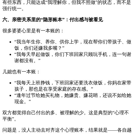
有些东西，只能达成“我理解你，但我不照做”的状态，而不是
强行统一。
六、亲密关系里的“隐形账本”：付出感与被看见
很多婆婆心里是有一本账的：
“我当年生你、养你、供你上学，现在帮你们带孩子、做
饭，你们还嫌我多嘴？”
“我每天早起做饭，你们下班回家只顾玩手机，连一句谢
谢都没有。”
儿媳也有一本账：
“我每天上班挣钱，下班回家还要洗衣做饭，你妈在家带
孩子，那也是在享受家庭的存在感。”
“逢年过节给她买礼物，她嫌贵、嫌花哨，还说不如给她
现金。”
双方都觉得自己付出的多、被理解的少。这是典型的“心理不
平衡”。
问题是，没人主动去对齐这个心理账本，结果就是——各自越