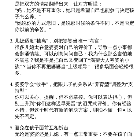
是把双方的情绪翻译出来，让对方听懂：
“妈，她不是不尊重你，她只是希望自己也能参与决定孩
子怎么养。”
“她说你的方式老旧，是说那时候的条件不同，不是否定
你以前的辛苦。”
儿媳适度“抽离”，别把婆婆当唯一“考官”
很多儿媳太在意婆婆对自己的评价了，导致一点小事都
会翻涌情绪。可以刻意问问自己：我为什么那么害怕她
不满意？我是不是把自己又变回了“渴望大人夸奖的小
孩”？当你不再把婆婆当“上级领导”，很多场面会轻松很
多。
婆婆学会“收手”，把跟儿子的关系从“养育型”调整为“支
持型”
你可以关心、提醒，但不必掌控。你可以表达担心，但
别上升到“你们这样迟早完蛋”的诅咒式评价。你有经验
不错，但这个时代有新的解决方案，哪怕不懂，也可以
先不否定。
避免在孩子面前互相拆台
无论是婆婆还是儿媳，有一点非常重要：不要在孩子面