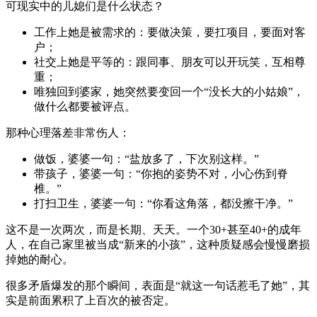
可现实中的儿媳们是什么状态？
工作上她是被需求的：要做决策，要扛项目，要面对客
户；
社交上她是平等的：跟同事、朋友可以开玩笑，互相尊
重；
唯独回到婆家，她突然要变回一个“没长大的小姑娘”，
做什么都要被评点。
那种心理落差非常伤人：
做饭，婆婆一句：“盐放多了，下次别这样。”
带孩子，婆婆一句：“你抱的姿势不对，小心伤到脊
椎。”
打扫卫生，婆婆一句：“你看这角落，都没擦干净。”
这不是一次两次，而是长期、天天。一个30+甚至40+的成年
人，在自己家里被当成“新来的小孩”，这种质疑感会慢慢磨损
掉她的耐心。
很多矛盾爆发的那个瞬间，表面是“就这一句话惹毛了她”，其
实是前面累积了上百次的被否定。