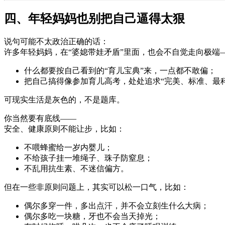
四、年轻妈妈也别把自己逼得太狠
说句可能不太政治正确的话：
许多年轻妈妈，在“婆媳带娃矛盾”里面，也会不自觉走向极端
什么都要按自己看到的“育儿宝典”来，一点都不敢偏；
把自己搞得像参加育儿高考，处处追求“完美、标准、最科
可现实生活是灰色的，不是题库。
你当然要有底线——
安全、健康原则不能让步，比如：
不喂蜂蜜给一岁内婴儿；
不给孩子挂一堆绳子、珠子防窒息；
不乱用抗生素、不迷信偏方。
但在一些非原则问题上，其实可以松一口气，比如：
偶尔多穿一件，多出点汗，并不会立刻生什么大病；
偶尔多吃一块糖，牙也不会当天掉光；