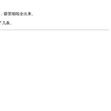
样，噼里啪啦全出来。
了几条。