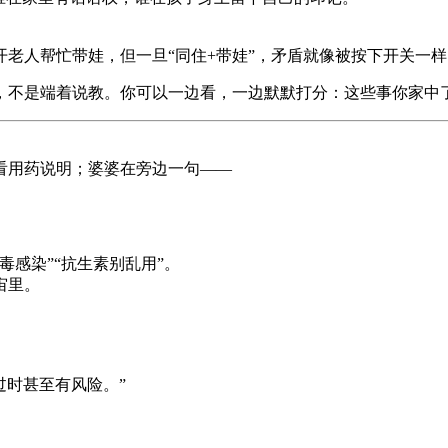
老人帮忙带娃，但一旦“同住+带娃”，矛盾就像被按下开关一
，不是端着说教。你可以一边看，一边默默打分：这些事你家中
看用药说明；婆婆在旁边一句——
感染”“抗生素别乱用”。
宙里。
过时甚至有风险。”