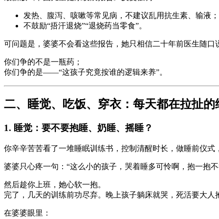
发热、腹泻、咳嗽等常见病，不建议乱用抗生素、输液；
不鼓励“捂汗退烧”“退烧药当零食”。
可问题是，婆婆不会看这些报告，她只相信二十年前医生随口说
你们争的不是一瓶药；
你们争的是——“这孩子究竟按谁的逻辑来养”。
二、睡觉、吃饭、穿衣：每天都在拉扯的
1. 睡觉：要不要抱睡、奶睡、摇睡？
你辛辛苦苦看了一堆睡眠训练书，控制清醒时长，做睡前仪式
婆婆只心疼一句：“这么小的孩子，哭着睡多可怜啊，抱一抱不
然后趁你上班，她心软一抱。
完了，几天的训练前功尽弃。晚上孩子躺床就哭，死活要大人抱
在婆婆眼里：