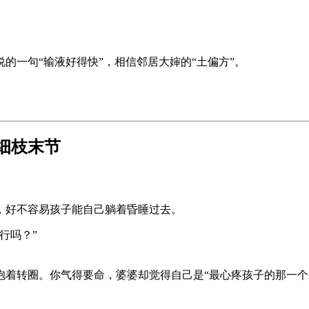
的一句“输液好得快”，相信邻居大婶的“土偏方”。
细枝末节
，好不容易孩子能自己躺着昏睡过去。
行吗？”
着转圈。你气得要命，婆婆却觉得自己是“最心疼孩子的那一个