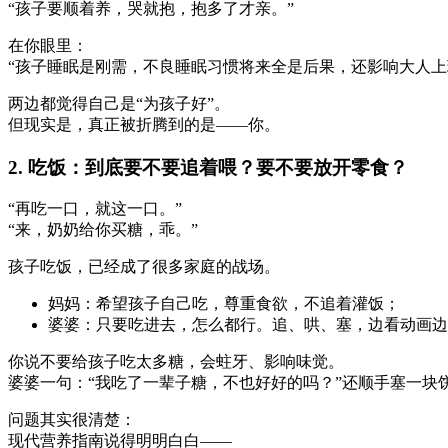
“孩子要顺着养，哭就抱，抱多了才亲。”
在你眼里：
“孩子睡眠是刚需，不良睡眠习惯将来全是后果，还影响大人上
两边都觉得自己是“为孩子好”。
但现实是，真正被折腾到的是——你。
2. 吃饭：到底要不要追着喂？要不要放开零食？
“再吃一口，就这一口。”
“来，奶奶给你买糖，乖。”
孩子吃饭，已经成了很多家庭的战场。
妈妈：希望孩子自己吃，尊重食欲，不追着灌饭；
婆婆：只要吃进去，怎么都行。追、哄、塞，边看动画边
你说不要给孩子吃太多糖，会蛀牙、影响味觉。
婆婆一句：“我吃了一辈子糖，不也好好的吗？”还顺手塞一块
问题其实很清楚：
现代营养指南说得明明白白——