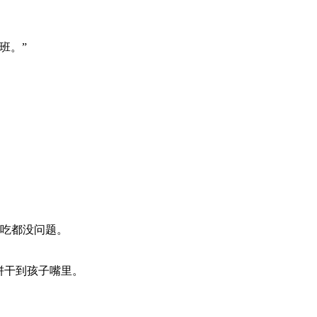
班。”
吃都没问题。
饼干到孩子嘴里。