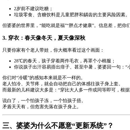
2岁前不建议吃糖；
垃圾零食、含糖饮料是儿童肥胖和龋齿的主要风险因素。
但婆婆的世界里，“能吃就是福”“胖点才健康”。信息差，把你
3. 穿衣：春天像冬天，夏天像深秋
只要你家有个老人带娃，你大概率看过这个画面：
28℃的春天，孩子穿着两件毛衣，再罩个小棉服；
你说孩子出汗容易捂出痱子、甚至中暑，婆婆回一句：“
你们对“冷暖”的感知本来就是不一样的。
老人怕冷、关节疼，就会自动把自己的体感往孩子身上套。
而最新的儿科建议大多是：“穿比大人多一件或同等即可，根据
说白了，一个怕孩子冻，一个怕孩子捂。
矛盾天天有，但危害先落在孩子身上。
三、婆婆为什么不愿意“更新系统”？