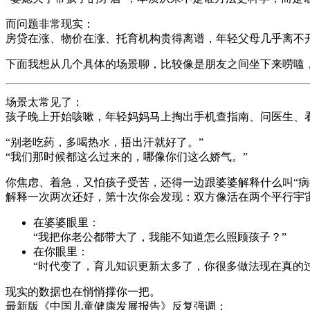
而问题非常现实：
房贷在涨、物价在涨、托育机构贵得离谱，年轻父母几乎离不开
下面我想从几个具体的场景聊，比较像是朋友之间坐下来唠嗑
场景太常见了：
孩子晚上开始咳嗽，年轻妈妈马上掏出手机查指南、问医生、
“别老吃药，多喝热水，捂出汗就好了。”
“我们那时候都这么过来的，哪像你们这么娇气。”
你焦虑、着急，又怕孩子受苦，还得一边跟婆婆解释什么叫“病毒
解释一次两次还好，第十次你会发现：双方像活在两个平行宇
在婆婆眼里：
“我把你老公都带大了，我能不知道怎么照顾孩子？”
在你眼里：
“时代变了，育儿知识更新太多了，你很多做法现在真的
现实的数据也在悄悄撑你一把。
最新版《中国儿童健康发展报告》反复强调：