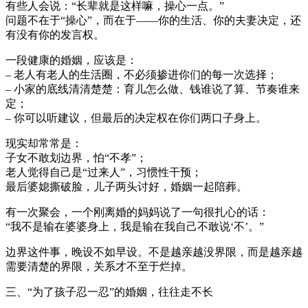
有些人会说：“长辈就是这样嘛，操心一点。”
问题不在于“操心”，而在于——你的生活、你的夫妻决定，还
有没有你的发言权。
一段健康的婚姻，应该是：
– 老人有老人的生活圈，不必须掺进你们的每一次选择；
– 小家的底线清清楚楚：育儿怎么做、钱谁说了算、节奏谁来
定；
– 你可以听建议，但最后的决定权在你们两口子身上。
现实却常常是：
子女不敢划边界，怕“不孝”；
老人觉得自己是“过来人”，习惯性干预；
最后婆媳撕破脸，儿子两头讨好，婚姻一起陪葬。
有一次聚会，一个刚离婚的妈妈说了一句很扎心的话：
“我不是输在婆婆身上，我是输在我自己不敢说‘不’。”
边界这件事，晚设不如早设。不是越亲越没界限，而是越亲越
需要清楚的界限，关系才不至于烂掉。
三、“为了孩子忍一忍”的婚姻，往往走不长