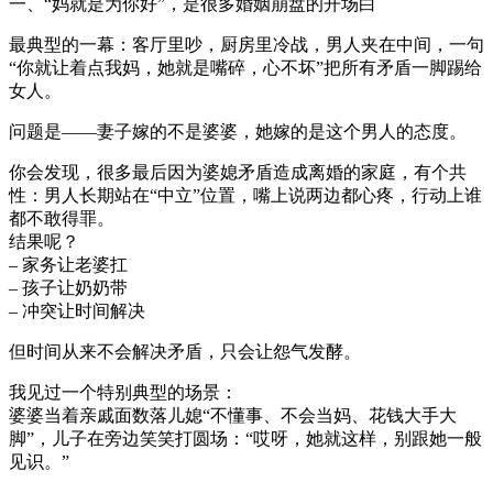
一、“妈就是为你好”，是很多婚姻崩盘的开场白
最典型的一幕：客厅里吵，厨房里冷战，男人夹在中间，一句
“你就让着点我妈，她就是嘴碎，心不坏”把所有矛盾一脚踢给
女人。
问题是——妻子嫁的不是婆婆，她嫁的是这个男人的态度。
你会发现，很多最后因为婆媳矛盾造成离婚的家庭，有个共
性：男人长期站在“中立”位置，嘴上说两边都心疼，行动上谁
都不敢得罪。
结果呢？
– 家务让老婆扛
– 孩子让奶奶带
– 冲突让时间解决
但时间从来不会解决矛盾，只会让怨气发酵。
我见过一个特别典型的场景：
婆婆当着亲戚面数落儿媳“不懂事、不会当妈、花钱大手大
脚”，儿子在旁边笑笑打圆场：“哎呀，她就这样，别跟她一般
见识。”