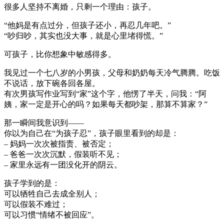
很多人坚持不离婚，只剩一个理由：孩子。
“他妈是有点过分，但孩子还小，再忍几年吧。”
“吵归吵，其实也没大事，就是心里堵得慌。”
可孩子，比你想象中敏感得多。
我见过一个七八岁的小男孩，父母和奶奶每天冷气腾腾。吃饭
不说话，放下碗各回各屋。
有次男孩写作业写到“家”这个字，他愣了半天，问我：“阿
姨，家一定是开心的吗？如果每天都吵架，那算不算家？”
那一瞬间我意识到——
你以为自己在“为孩子忍”，孩子眼里看到的却是：
– 妈妈一次次被指责、被否定；
– 爸爸一次次沉默，假装听不见；
– 家里永远有一团没化开的阴云。
孩子学到的是：
可以牺牲自己去成全别人；
可以假装不难过；
可以习惯“情绪不被回应”。