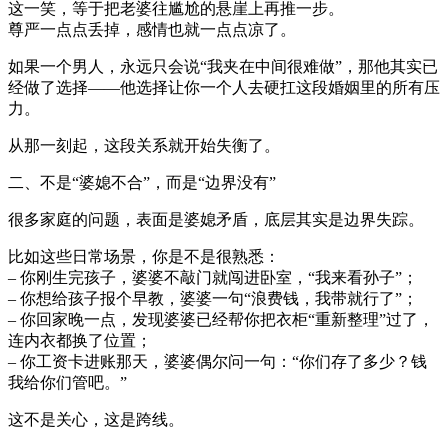
这一笑，等于把老婆往尴尬的悬崖上再推一步。
尊严一点点丢掉，感情也就一点点凉了。
如果一个男人，永远只会说“我夹在中间很难做”，那他其实已
经做了选择——他选择让你一个人去硬扛这段婚姻里的所有压
力。
从那一刻起，这段关系就开始失衡了。
二、不是“婆媳不合”，而是“边界没有”
很多家庭的问题，表面是婆媳矛盾，底层其实是边界失踪。
比如这些日常场景，你是不是很熟悉：
– 你刚生完孩子，婆婆不敲门就闯进卧室，“我来看孙子”；
– 你想给孩子报个早教，婆婆一句“浪费钱，我带就行了”；
– 你回家晚一点，发现婆婆已经帮你把衣柜“重新整理”过了，
连内衣都换了位置；
– 你工资卡进账那天，婆婆偶尔问一句：“你们存了多少？钱
我给你们管吧。”
这不是关心，这是跨线。