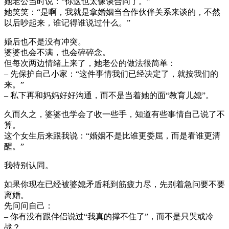
她老公当时说：“你这也太像谈合同了。”
她笑笑：“是啊，我就是拿婚姻当合作伙伴关系来谈的，不然
以后吵起来，谁记得谁说过什么。”
婚后也不是没有冲突。
婆婆也会不满，也会碎碎念。
但每次两边情绪上来了，她老公的做法很简单：
– 先保护自己小家：“这件事情我们已经决定了，就按我们的
来。”
– 私下再和妈妈好好沟通，而不是当着她的面“教育儿媳”。
久而久之，婆婆也学会了收一些手，知道有些事情自己说了不
算。
这个女生后来跟我说：“婚姻不是比谁更委屈，而是看谁更清
醒。”
我特别认同。
如果你现在已经被婆媳矛盾耗到筋疲力尽，先别着急问要不要
离婚。
先问问自己：
– 你有没有跟伴侣说过“我真的撑不住了”，而不是只哭或冷
战？