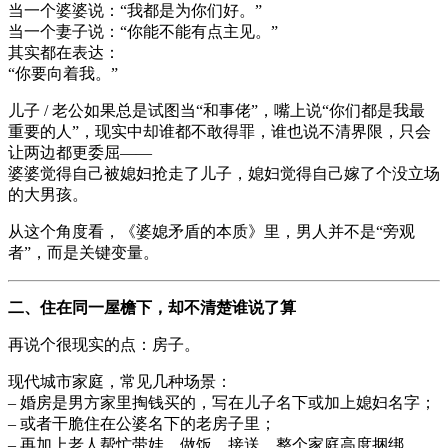
当一个婆婆说：“我都是为你们好。”
当一个妻子说：“你能不能有点主见。”
其实都在表达：
“你要向着我。”
儿子 / 老公如果总是试图当“和事佬”，嘴上说“你们都是我最
重要的人”，现实中却谁都不敢得罪，谁也说不清界限，只会
让两边都更委屈——
婆婆觉得自己被媳妇抢走了儿子，媳妇觉得自己嫁了个没立场
的大男孩。
从这个角度看，《婆媳矛盾的本质》里，男人并不是“旁观
者”，而是关键变量。
二、住在同一屋檐下，却不清楚谁说了算
再说个很现实的点：房子。
现代城市家庭，常见几种场景：
– 婚房是男方家里掏钱买的，写在儿子名下或加上媳妇名字；
– 或者干脆住在公婆名下的老房子里；
– 再加上老人帮忙带娃、做饭、接送，整个家庭高度捆绑。