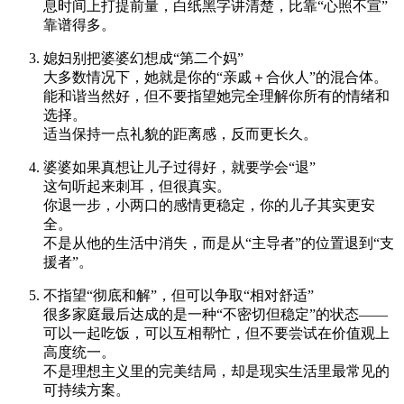
息时间上打提前量，白纸黑字讲清楚，比靠“心照不宣”
靠谱得多。
媳妇别把婆婆幻想成“第二个妈”
大多数情况下，她就是你的“亲戚＋合伙人”的混合体。
能和谐当然好，但不要指望她完全理解你所有的情绪和
选择。
适当保持一点礼貌的距离感，反而更长久。
婆婆如果真想让儿子过得好，就要学会“退”
这句听起来刺耳，但很真实。
你退一步，小两口的感情更稳定，你的儿子其实更安
全。
不是从他的生活中消失，而是从“主导者”的位置退到“支
援者”。
不指望“彻底和解”，但可以争取“相对舒适”
很多家庭最后达成的是一种“不密切但稳定”的状态——
可以一起吃饭，可以互相帮忙，但不要尝试在价值观上
高度统一。
不是理想主义里的完美结局，却是现实生活里最常见的
可持续方案。