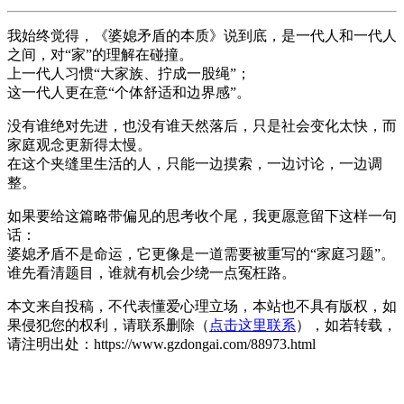
我始终觉得，《婆媳矛盾的本质》说到底，是一代人和一代人
之间，对“家”的理解在碰撞。
上一代人习惯“大家族、拧成一股绳”；
这一代人更在意“个体舒适和边界感”。
没有谁绝对先进，也没有谁天然落后，只是社会变化太快，而
家庭观念更新得太慢。
在这个夹缝里生活的人，只能一边摸索，一边讨论，一边调
整。
如果要给这篇略带偏见的思考收个尾，我更愿意留下这样一句
话：
婆媳矛盾不是命运，它更像是一道需要被重写的“家庭习题”。
谁先看清题目，谁就有机会少绕一点冤枉路。
本文来自投稿，不代表懂爱心理立场，本站也不具有版权，如
果侵犯您的权利，请联系删除（
点击这里联系
），如若转载，
请注明出处：https://www.gzdongai.com/88973.html