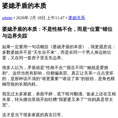
婆媳矛盾的本质
admin
•
2026年 2月 18日 上午11:47
•
婆媳关系
婆媳矛盾的本质：不是性格不合，而是“位置”错位
与边界失踪
如果一定要用一句话概括《婆媳矛盾的本质》，我更愿意说：
多数婆媳并不是“天生合不来”，而是在同一个男人身边抢位
置，又在同一套房子里丢失边界。
很多人以为，矛盾就是“性格不合”“观念不同”“她就是爱挑
刺”。这些当然有影响，但都偏表层。真正让关系一点点变坏
的，是那种说不清的“谁更重要”“谁说了算”的较劲，是角色模
糊导致的长期内耗。
我见过太多家庭，表面平静，底下暗河翻涌。饭桌上还在互相
夹菜，转头微信里就开始吐槽“我婆婆又来了”“你妈真是管太
宽”。
这才是当下很多家庭的真实日常。