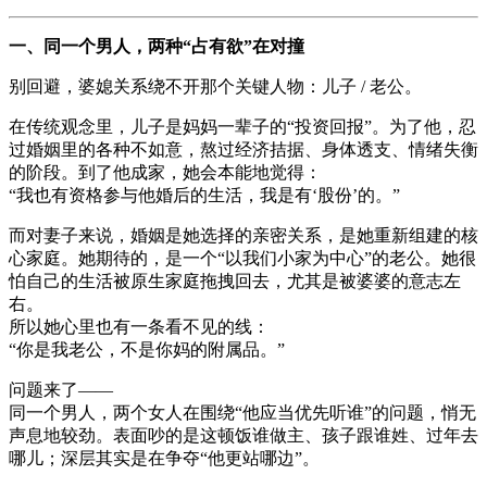
一、同一个男人，两种“占有欲”在对撞
别回避，婆媳关系绕不开那个关键人物：儿子 / 老公。
在传统观念里，儿子是妈妈一辈子的“投资回报”。为了他，忍
过婚姻里的各种不如意，熬过经济拮据、身体透支、情绪失衡
的阶段。到了他成家，她会本能地觉得：
“我也有资格参与他婚后的生活，我是有‘股份’的。”
而对妻子来说，婚姻是她选择的亲密关系，是她重新组建的核
心家庭。她期待的，是一个“以我们小家为中心”的老公。她很
怕自己的生活被原生家庭拖拽回去，尤其是被婆婆的意志左
右。
所以她心里也有一条看不见的线：
“你是我老公，不是你妈的附属品。”
问题来了——
同一个男人，两个女人在围绕“他应当优先听谁”的问题，悄无
声息地较劲。表面吵的是这顿饭谁做主、孩子跟谁姓、过年去
哪儿；深层其实是在争夺“他更站哪边”。