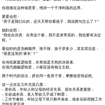
你很难在这种场景里，维持一个干净利落的边界。
婆婆会想：
“房子是我们出的，还天天帮你看孩子，我说两句怎么了？”
媳妇会想：
“我也在供房、在养这个家，我不是来寄居的，我也要有决定
权。”
看似吵的是洗碗顺序、辣不辣、孩子穿多少，其实背后是：
“谁是这里的‘家长’？”
在传统家庭逻辑里，长辈就是天然的决策者。
在现代婚姻逻辑里，小家应该有独立主权。
两个时代的语法，挤在同一套房子里，摩擦就变得必然。
这一点在近几年尤其凸显：
– 房价高，年轻人和父母的经济关系、居住关系更紧密；
– 生娃成本高，老人带娃几乎成了刚需；
– 工作节奏快，年轻父母下班只剩半条命，很多实际照顾工作
交给长辈完成。