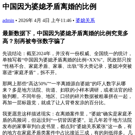
中国因为婆媳矛盾离婚的比例
admin
•
2026年 4月 4日 上午11:46
•
婆媳关系
最新数据下，中国因为婆媳矛盾离婚的比例究竟多
高？别再被夸张数字骗了
先说结论：截至2024年，并没有一份权威、全国统一的统计，
单独写着“中国因为婆媳矛盾离婚的比例=XX%”。民政部只按
“性格不合、家庭矛盾、家暴、出轨”等大类记录，婆媳冲突被
塞进“家庭矛盾”，拆不开。
那网上那些“高达50%”“一半离婚源自婆媳”的吓人数字从哪
来？多是地方法院、街道、妇联的小样本调研，或者法官的经
验判断。不同年份、地区、口径的碎片数据被粗暴拼在一起，
再加一层标题党，就成了让人背脊发凉的百分比。
我更愿意这样描述现实：在离婚案件里，“婆媳”确实是家庭矛
盾的高频词，但远没到“一切皆因婆婆”。近几年若干地方法院
发布的家事审判白皮书里，都点到“婆媳关系紧张”这一条，有
的地方在家庭矛盾类案件中占比接近三成，有的则低得多。几