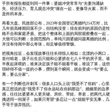
乎所有报告都提到同一件事：婆媳冲突常常与“夫妻沟通缺
失、经济压力、育儿观念冲突”缠在一起，更像导火索，而不
是炸药本身。
再看大盘。民政部公布，2023年全国登记离婚约214万对，比
几年前高峰期回落不少，但结构没变：排在前列的原因仍是性
格不合和家庭矛盾。把这个整体和上面的局部观察叠在一起，
大致可以判断：全国范围内，单纯只因婆媳问题离婚的比例，
并没有传闻中那么夸张，却足够值得警惕。
把视角拉近，会发现故事往往长得惊人相似：北漂的小两口，
首付啃老，孩子出生后只能和公婆挤在七八十平的房子里。谁
半夜起床喂奶，谁来决定孩子能不能看平板，谁说了算，这些
琐碎得不值一提的小事，攒到某个瞬间，就会变成一句“要么
离，要么分家”。
有一个判断也许刺耳：很多人口头上说“我受不了你妈”，心里
真正想说的是“我受不了你永远站在你妈那边”。婚姻里的边界
感，往往比婆婆本人更关键。房价、带娃、养老，把两代人硬
拽进同一间屋子，如果只寄望“多忍让一点”就能平安无事，几
乎等于放弃抵抗。