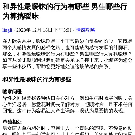
和异性最暧昧的行为有哪些 男生哪些行
为算搞暧昧
lingli
•
2023年 12月 18日 下午3:01
•
情感攻略
在人际关系中，暧昧期是一个非常微妙而复杂的阶段。它既是
两个人感情发展的必经之路，也可能成为感情发展的绊脚石。
那么，和异性最暧昧的行为有哪些？男生哪些行为算搞暧昧？
如何从暧昧期顺利过渡到确定关系呢？接下来，小编将为您分
享一些小技巧，帮助您更好地处理这段敏感的关系。
和异性最暧昧的行为有哪些
嘘寒问暖
异性之间经常找各种借口关心对方，例如生病时嘘寒问暖，关
心生活起居，愿意花时间去了解对方，照顾对方，且不求任何
回报。这种行为容易让人产生误解，误认为是爱情的表现。
单独相处
男女两人单独相处时，容易进入一个暧昧的环境。不经意的动
作、眼神甚至一句话都可以让人产生遐想。单独相处时的氛围