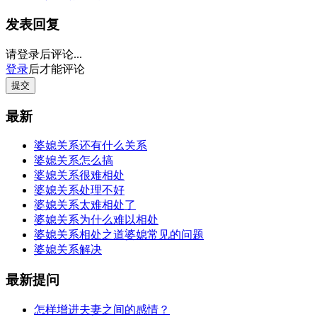
发表回复
请登录后评论...
登录
后才能评论
提交
最新
婆媳关系还有什么关系
婆媳关系怎么搞
婆媳关系很难相处
婆媳关系处理不好
婆媳关系太难相处了
婆媳关系为什么难以相处
婆媳关系相处之道婆媳常见的问题
婆媳关系解决
最新提问
怎样增进夫妻之间的感情？