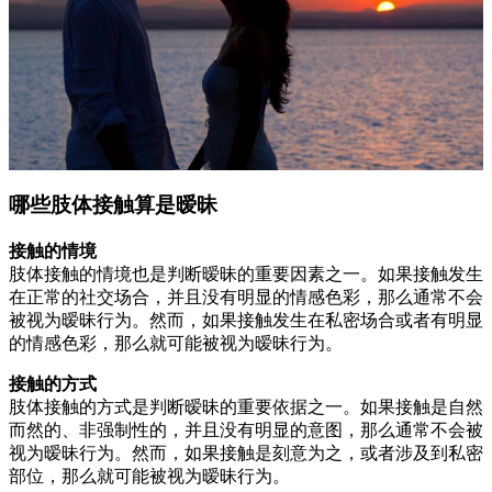
哪些肢体接触算是暧昧
接触的情境
肢体接触的情境也是判断暧昧的重要因素之一。如果接触发生
在正常的社交场合，并且没有明显的情感色彩，那么通常不会
被视为暧昧行为。然而，如果接触发生在私密场合或者有明显
的情感色彩，那么就可能被视为暧昧行为。
接触的方式
肢体接触的方式是判断暧昧的重要依据之一。如果接触是自然
而然的、非强制性的，并且没有明显的意图，那么通常不会被
视为暧昧行为。然而，如果接触是刻意为之，或者涉及到私密
部位，那么就可能被视为暧昧行为。