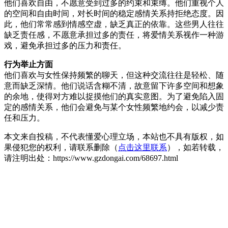
他们喜欢自由，不愿意受到过多的约束和束缚。他们重视个人
的空间和自由时间，对长时间的稳定感情关系持拒绝态度。因
此，他们常常感到情感空虚，缺乏真正的依靠。这些男人往往
缺乏责任感，不愿意承担过多的责任，将爱情关系视作一种游
戏，避免承担过多的压力和责任。
行为举止方面
他们喜欢与女性保持频繁的聊天，但这种交流往往是轻松、随
意而缺乏深情。他们说话含糊不清，故意留下许多空间和想象
的余地，使得对方难以捉摸他们的真实意图。为了避免陷入固
定的感情关系，他们会避免与某个女性频繁地约会，以减少责
任和压力。
本文来自投稿，不代表懂爱心理立场，本站也不具有版权，如
果侵犯您的权利，请联系删除（
点击这里联系
），如若转载，
请注明出处：https://www.gzdongai.com/68697.html