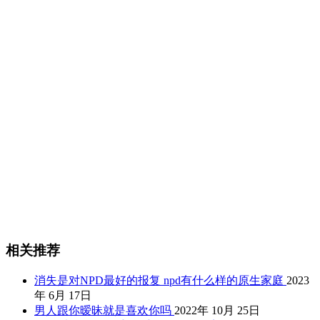
相关推荐
消失是对NPD最好的报复 npd有什么样的原生家庭
2023
年 6月 17日
男人跟你暧昧就是喜欢你吗
2022年 10月 25日