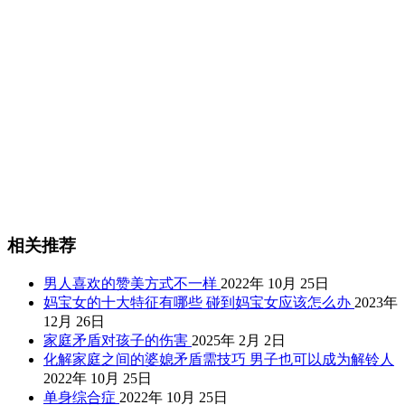
相关推荐
男人喜欢的赞美方式不一样
2022年 10月 25日
妈宝女的十大特征有哪些 碰到妈宝女应该怎么办
2023年
12月 26日
家庭矛盾对孩子的伤害
2025年 2月 2日
化解家庭之间的婆媳矛盾需技巧 男子也可以成为解铃人
2022年 10月 25日
单身综合症
2022年 10月 25日