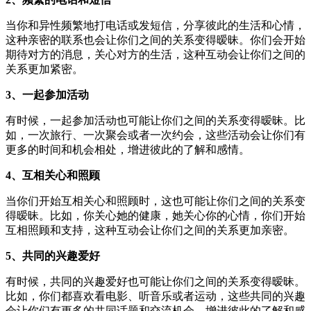
当你和异性频繁地打电话或发短信，分享彼此的生活和心情，
这种亲密的联系也会让你们之间的关系变得暧昧。你们会开始
期待对方的消息，关心对方的生活，这种互动会让你们之间的
关系更加紧密。
3、一起参加活动
有时候，一起参加活动也可能让你们之间的关系变得暧昧。比
如，一次旅行、一次聚会或者一次约会，这些活动会让你们有
更多的时间和机会相处，增进彼此的了解和感情。
4、互相关心和照顾
当你们开始互相关心和照顾时，这也可能让你们之间的关系变
得暧昧。比如，你关心她的健康，她关心你的心情，你们开始
互相照顾和支持，这种互动会让你们之间的关系更加亲密。
5、共同的兴趣爱好
有时候，共同的兴趣爱好也可能让你们之间的关系变得暧昧。
比如，你们都喜欢看电影、听音乐或者运动，这些共同的兴趣
会让你们有更多的共同话题和交流机会，增进彼此的了解和感