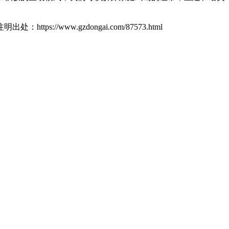
ttps://www.gzdongai.com/87573.html